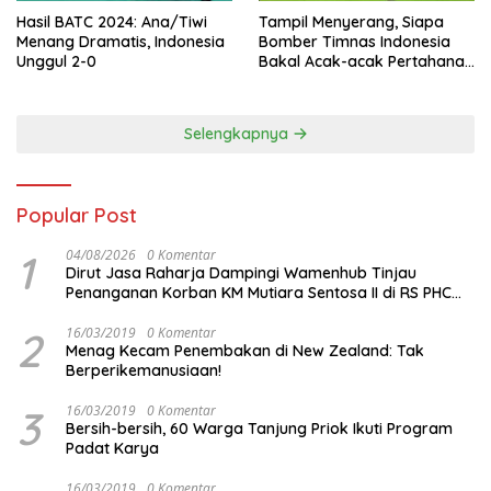
Hasil BATC 2024: Ana/Tiwi
Tampil Menyerang, Siapa
Menang Dramatis, Indonesia
Bomber Timnas Indonesia
Unggul 2-0
Bakal Acak-acak Pertahanan
Vietnam di Piala Asia 2023
Malam ini
Selengkapnya
Popular Post
1
04/08/2026
0 Komentar
Dirut Jasa Raharja Dampingi Wamenhub Tinjau
Penanganan Korban KM Mutiara Sentosa II di RS PHC
Surabaya
2
16/03/2019
0 Komentar
Menag Kecam Penembakan di New Zealand: Tak
Berperikemanusiaan!
3
16/03/2019
0 Komentar
Bersih-bersih, 60 Warga Tanjung Priok Ikuti Program
Padat Karya
16/03/2019
0 Komentar