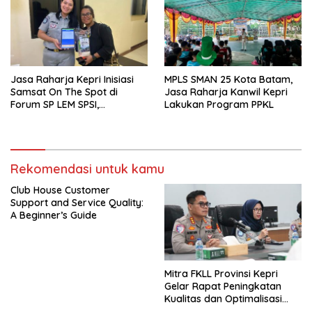
Jasa Raharja Kepri Inisiasi
MPLS SMAN 25 Kota Batam,
Samsat On The Spot di
Jasa Raharja Kanwil Kepri
Forum SP LEM SPSI,
Lakukan Program PPKL
Wujudkan Layanan Pajak
Kendaraan yang Mudah dan
Cepat
Rekomendasi untuk kamu
Club House Customer
Support and Service Quality:
A Beginner’s Guide
Mitra FKLL Provinsi Kepri
Gelar Rapat Peningkatan
Kualitas dan Optimalisasi
Tertib Lalu Lintas untuk