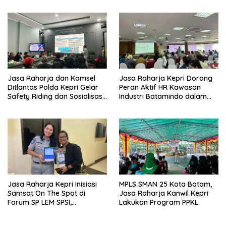
Pencegahan Fatalitas Laka
Lantas
Jasa Raharja dan Kamsel
Jasa Raharja Kepri Dorong
Ditlantas Polda Kepri Gelar
Peran Aktif HR Kawasan
Safety Riding dan Sosialisasi
Industri Batamindo dalam
PPGD Kepada Serikat
Pelaporan Kecelakaan Lalu
Pekerja PT. Mcdermott
Lintas
Indonesia
Jasa Raharja Kepri Inisiasi
MPLS SMAN 25 Kota Batam,
Samsat On The Spot di
Jasa Raharja Kanwil Kepri
Forum SP LEM SPSI,
Lakukan Program PPKL
Wujudkan Layanan Pajak
Kendaraan yang Mudah dan