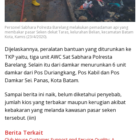
Personel Sabhara Polresta Barelang melakukan pemadaman api yang
membakar pasar Seken dekat Taras, kelurahan Belian, kecamatan Batam
Kota, Kamis (23/4/2020).
Dijelaskannya, peralatan bantuan yang diturunkan ke
TKP yaitu, tiga unit AWC Sat Sabhara Polresta
Barelang. Selain itu dari damkar menurunkan 6 unit
damkar dari Pos Duriangkang, Pos Kabil dan Pos
Damkar Sei. Panas, Kota Batam.
Sampai berita ini naik, belum diketahui penyebab,
jumlah kios yang terbakar maupun kerugian akibat
kebakaran yang melanda kawasan pasar seken
tersebut. (iin)
Berita Terkait
Club House Customer Support and Service Quality: A