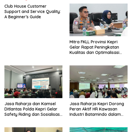
Club House Customer
Support and Service Quality:
A Beginner’s Guide
Mitra FKLL Provinsi Kepri
Gelar Rapat Peningkatan
Kualitas dan Optimalisasi
Tertib Lalu Lintas untuk
Pencegahan Fatalitas Laka
Lantas
Jasa Raharja dan Kamsel
Jasa Raharja Kepri Dorong
Ditlantas Polda Kepri Gelar
Peran Aktif HR Kawasan
Safety Riding dan Sosialisasi
Industri Batamindo dalam
PPGD Kepada Serikat
Pelaporan Kecelakaan Lalu
Pekerja PT. Mcdermott
Lintas
Indonesia