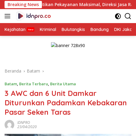
Langsung
ikan Pekayanan Maksimal, Direksi Jasa Raharja Tinjau Korban 
Breaking News
ke
konten
Kejahatan
Kriminal
Bulutangkis
Bandung
DKI Jakar
Beranda
Batam
Batam
,
Berita Terbaru
,
Berita Utama
3 AWC dan 6 Unit Damkar
Diturunkan Padamkan Kebakaran
Pasar Seken Taras
IDNPRO
23/04/2020