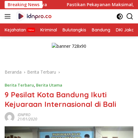
Langsung
urabaya
Breaking News
Pastikan Pekayanan Maksimal, Direksi Jasa Ra
ke
konten
Kejahatan
Kriminal
Bulutangkis
Bandung
DKI Jakar
Beranda
Berita Terbaru
Berita Terbaru
,
Berita Utama
9 Pesilat Kota Bandung Ikuti
Kejuaraan Internasional di Bali
IDNPRO
21/01/2020