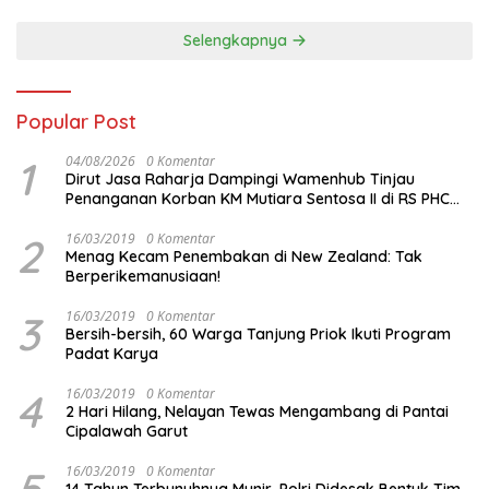
Malam ini
Selengkapnya
Popular Post
1
04/08/2026
0 Komentar
Dirut Jasa Raharja Dampingi Wamenhub Tinjau
Penanganan Korban KM Mutiara Sentosa II di RS PHC
Surabaya
2
16/03/2019
0 Komentar
Menag Kecam Penembakan di New Zealand: Tak
Berperikemanusiaan!
3
16/03/2019
0 Komentar
Bersih-bersih, 60 Warga Tanjung Priok Ikuti Program
Padat Karya
4
16/03/2019
0 Komentar
2 Hari Hilang, Nelayan Tewas Mengambang di Pantai
Cipalawah Garut
16/03/2019
0 Komentar