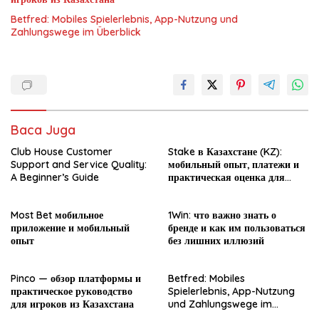
Betfred: Mobiles Spielerlebnis, App-Nutzung und
Zahlungswege im Überblick
Baca Juga
Club House Customer
Stake в Казахстане (KZ):
Support and Service Quality:
мобильный опыт, платежи и
A Beginner’s Guide
практическая оценка для
новичка
Most Bet мобильное
1Win: что важно знать о
приложение и мобильный
бренде и как им пользоваться
опыт
без лишних иллюзий
Pinco — обзор платформы и
Betfred: Mobiles
практическое руководство
Spielerlebnis, App-Nutzung
для игроков из Казахстана
und Zahlungswege im
Überblick