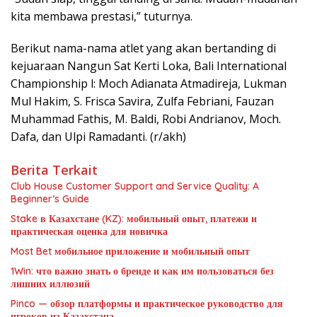
kita membawa prestasi,” tuturnya.
Berikut nama-nama atlet yang akan bertanding di
kejuaraan Nangun Sat Kerti Loka, Bali International
Championship l: Moch Adianata Atmadireja, Lukman
Mul Hakim, S. Frisca Savira, Zulfa Febriani, Fauzan
Muhammad Fathis, M. Baldi, Robi Andrianov, Moch.
Dafa, dan Ulpi Ramadanti. (r/akh)
Berita Terkait
Club House Customer Support and Service Quality: A
Beginner’s Guide
Stake в Казахстане (KZ): мобильный опыт, платежи и
практическая оценка для новичка
Most Bet мобильное приложение и мобильный опыт
1Win: что важно знать о бренде и как им пользоваться без
лишних иллюзий
Pinco — обзор платформы и практическое руководство для
игроков из Казахстана