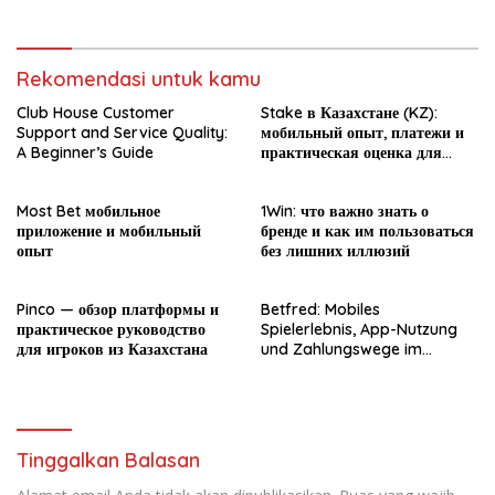
Rekomendasi untuk kamu
Club House Customer
Stake в Казахстане (KZ):
Support and Service Quality:
мобильный опыт, платежи и
A Beginner’s Guide
практическая оценка для
новичка
Most Bet мобильное
1Win: что важно знать о
приложение и мобильный
бренде и как им пользоваться
опыт
без лишних иллюзий
Pinco — обзор платформы и
Betfred: Mobiles
практическое руководство
Spielerlebnis, App-Nutzung
для игроков из Казахстана
und Zahlungswege im
Überblick
Tinggalkan Balasan