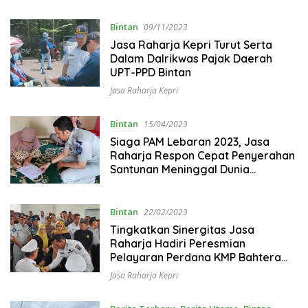
Bintan
09/11/2023
Jasa Raharja Kepri Turut Serta
Dalam Dalrikwas Pajak Daerah
UPT-PPD Bintan
Jasa Raharja Kepri
Bintan
15/04/2023
Siaga PAM Lebaran 2023, Jasa
Raharja Respon Cepat Penyerahan
Santunan Meninggal Dunia
Kecelakaan di Kuala Sempang
Bintan
Bintan
22/02/2023
Tingkatkan Sinergitas Jasa
Raharja Hadiri Peresmian
Pelayaran Perdana KMP Bahtera
Nusantara 03
Jasa Raharja Kepri