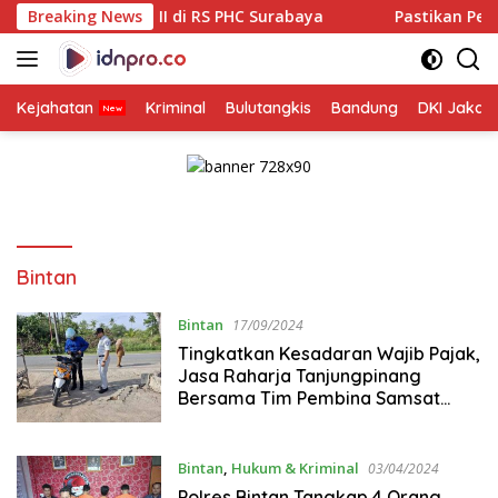
Langsung
tosa II di RS PHC Surabaya
Breaking News
Pastikan Pekayanan Maksi
ke
konten
Kejahatan
Kriminal
Bulutangkis
Bandung
DKI Jakar
Bintan
Bintan
17/09/2024
Tingkatkan Kesadaran Wajib Pajak,
Jasa Raharja Tanjungpinang
Bersama Tim Pembina Samsat
Gelar Operasi Dalrikwas
Bintan
,
Hukum & Kriminal
03/04/2024
Polres Bintan Tangkap 4 Orang