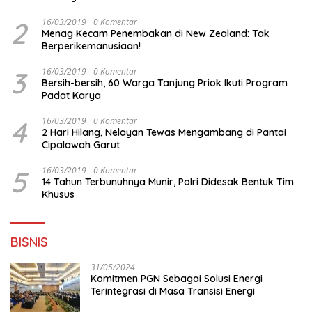
Surabaya
2
16/03/2019
0 Komentar
Menag Kecam Penembakan di New Zealand: Tak
Berperikemanusiaan!
3
16/03/2019
0 Komentar
Bersih-bersih, 60 Warga Tanjung Priok Ikuti Program
Padat Karya
4
16/03/2019
0 Komentar
2 Hari Hilang, Nelayan Tewas Mengambang di Pantai
Cipalawah Garut
5
16/03/2019
0 Komentar
14 Tahun Terbunuhnya Munir, Polri Didesak Bentuk Tim
Khusus
BISNIS
31/05/2024
Komitmen PGN Sebagai Solusi Energi
Terintegrasi di Masa Transisi Energi