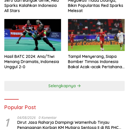
Seru dan Banyak Gimik, Red
Megawati Tiada Duanya,
Sparks Kalahkan Indonesia
Bikin Popularitas Red Sparks
All Stars
Melesat
Hasil BATC 2024: Ana/Tiwi
Tampil Menyerang, Siapa
Menang Dramatis, Indonesia
Bomber Timnas Indonesia
Unggul 2-0
Bakal Acak-acak Pertahanan
Vietnam di Piala Asia 2023
Malam ini
Selengkapnya
Popular Post
1
04/08/2026
0 Komentar
Dirut Jasa Raharja Dampingi Wamenhub Tinjau
Penanganan Korban KM Mutiara Sentosa II di RS PHC