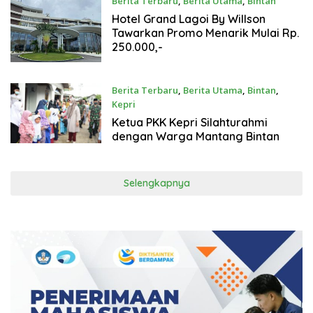
Berita Terbaru
,
Berita Utama
,
Bintan
19/09/2022
Hotel Grand Lagoi By Willson
Tawarkan Promo Menarik Mulai Rp.
250.000,-
Berita Terbaru
,
Berita Utama
,
Bintan
,
Kepri
07/04/2022
Ketua PKK Kepri Silahturahmi
dengan Warga Mantang Bintan
Selengkapnya