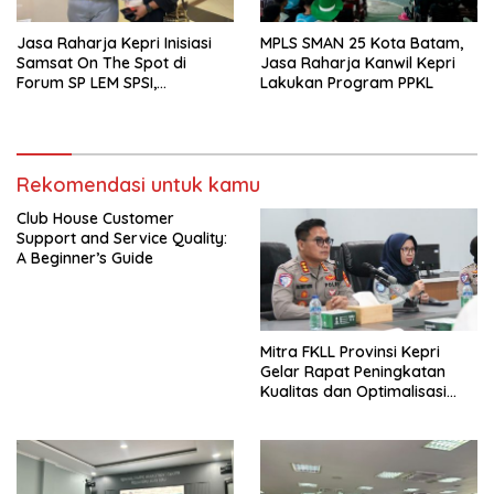
Jasa Raharja Kepri Inisiasi
MPLS SMAN 25 Kota Batam,
Samsat On The Spot di
Jasa Raharja Kanwil Kepri
Forum SP LEM SPSI,
Lakukan Program PPKL
Wujudkan Layanan Pajak
Kendaraan yang Mudah dan
Cepat
Rekomendasi untuk kamu
Club House Customer
Support and Service Quality:
A Beginner’s Guide
Mitra FKLL Provinsi Kepri
Gelar Rapat Peningkatan
Kualitas dan Optimalisasi
Tertib Lalu Lintas untuk
Pencegahan Fatalitas Laka
Lantas