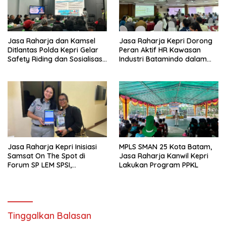
Jasa Raharja dan Kamsel
Jasa Raharja Kepri Dorong
Ditlantas Polda Kepri Gelar
Peran Aktif HR Kawasan
Safety Riding dan Sosialisasi
Industri Batamindo dalam
PPGD Kepada Serikat
Pelaporan Kecelakaan Lalu
Pekerja PT. Mcdermott
Lintas
Indonesia
Jasa Raharja Kepri Inisiasi
MPLS SMAN 25 Kota Batam,
Samsat On The Spot di
Jasa Raharja Kanwil Kepri
Forum SP LEM SPSI,
Lakukan Program PPKL
Wujudkan Layanan Pajak
Kendaraan yang Mudah dan
Cepat
Tinggalkan Balasan