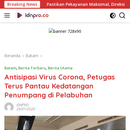
Langsung
Pastikan Pekayanan Maksimal, Direksi Jasa Raharja Tinjau K
Breaking News
ke
konten
Beranda
Batam
Batam
,
Berita Terbaru
,
Berita Utama
Antisipasi Virus Corona, Petugas
Terus Pantau Kedatangan
Penumpang di Pelabuhan
IDNPRO
26/01/2020