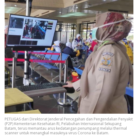
PETUGAS dari Direktorat Jenderal Pencegahan dan Pengendalian Penyakit
(P2P) Kementerian Kesehatan RI, Pelabuhan Internasional Sekupang
Batam, terus memantau arus kedatangan penumpang melalui thermal
scanner untuk menangkal masuknya virus Corona ke Batam.