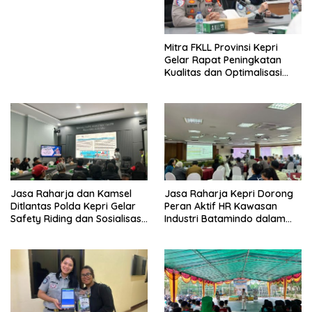
Mitra FKLL Provinsi Kepri
Gelar Rapat Peningkatan
Kualitas dan Optimalisasi
Tertib Lalu Lintas untuk
Pencegahan Fatalitas Laka
Lantas
Jasa Raharja dan Kamsel
Jasa Raharja Kepri Dorong
Ditlantas Polda Kepri Gelar
Peran Aktif HR Kawasan
Safety Riding dan Sosialisasi
Industri Batamindo dalam
PPGD Kepada Serikat
Pelaporan Kecelakaan Lalu
Pekerja PT. Mcdermott
Lintas
Indonesia