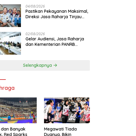
di RS PHC Surabaya
04/08/2026
Pastikan Pekayanan Maksimal,
Direksi Jasa Raharja Tinjau
Korban Kebakaran KM Mutiara
Sentosa II
02/08/2026
Gelar Audiensi, Jasa Raharja
dan Kementerian PANRB
Perkuat Koordinasi Tingkatkan
Kepatuhan PKB dan SWDKLL
Selengkapnya
hraga
 dan Banyak
Megawati Tiada
k, Red Sparks
Duanya, Bikin