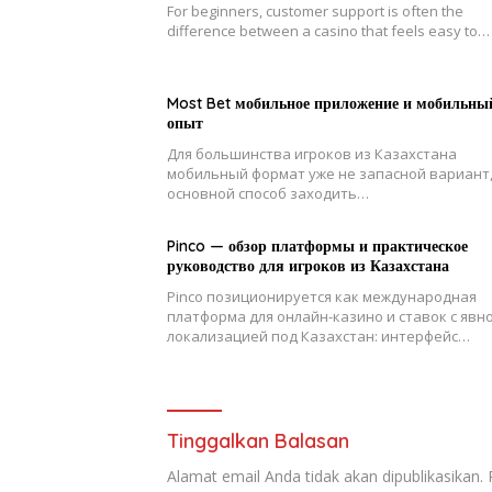
For beginners, customer support is often the
difference between a casino that feels easy to…
Most Bet мобильное приложение и мобильны
опыт
Для большинства игроков из Казахстана
мобильный формат уже не запасной вариант,
основной способ заходить…
Pinco — обзор платформы и практическое
руководство для игроков из Казахстана
Pinco позиционируется как международная
платформа для онлайн-казино и ставок с явн
локализацией под Казахстан: интерфейс…
Tinggalkan Balasan
Alamat email Anda tidak akan dipublikasikan.