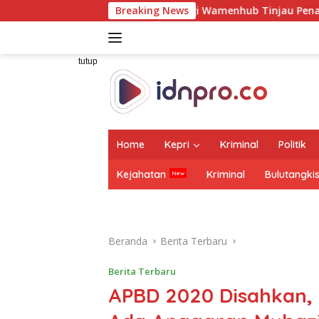
Langsung
a Raharja Dampingi Wamenhub Tinjau Penanganan Korban KM Mu
Breaking News
ke
konten
tutup
Home
Kepri
Kriminal
Politik
Kejahatan
Kriminal
Bulutangki
Beranda
Berita Terbaru
Berita Terbaru
APBD 2020 Disahkan,