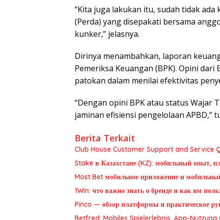
“Kita juga lakukan itu, sudah tidak ad
(Perda) yang disepakati bersama anggot
kunker,” jelasnya.
Dirinya menambahkan, laporan keuang
Pemeriksa Keuangan (BPK). Opini dari 
patokan dalam menilai efektivitas pen
“Dengan opini BPK atau status Wajar T
jaminan efisiensi pengelolaan APBD,” t
Berita Terkait
Club House Customer Support and Service Qu
Stake в Казахстане (KZ): мобильный опыт, п
Most Bet мобильное приложение и мобильны
1Win: что важно знать о бренде и как им пол
Pinco — обзор платформы и практическое рук
Betfred: Mobiles Spielerlebnis, App-Nutzun