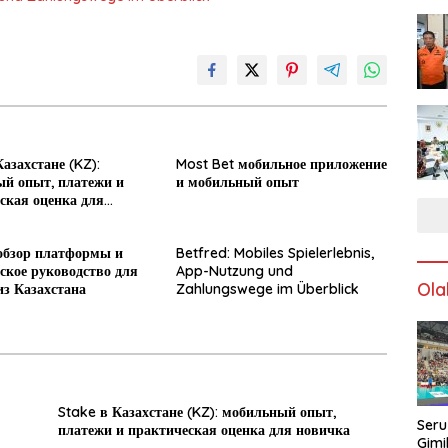
азахстане (KZ):
Most Bet мобильное приложение
й опыт, платежи и
и мобильный опыт
ская оценка для
обзор платформы и
Betfred: Mobiles Spielerlebnis,
ское руководство для
App-Nutzung und
Ola
из Казахстана
Zahlungswege im Überblick
Stake в Казахстане (KZ): мобильный опыт,
Seru
платежи и практическая оценка для новичка
Gimi