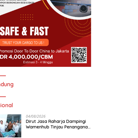
ndung
ional
04/08/2026
Dirut Jasa Raharja Dampingi
Wamenhub Tinjau Penanganan
Korban KM Mutiara Sentosa II