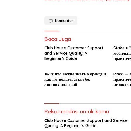
Komentar
Baca Juga
Club House Customer Support
Stake в К
and Service Quality: A
мобильны
Beginner’s Guide
практиче
новичка
1Win: что важно знать о бренде и
Pinco — 
как им пользоваться без
практиче
лишних иллюзий
игроков 
Rekomendasi untuk kamu
Club House Customer Support and Service
Quality: A Beginner’s Guide