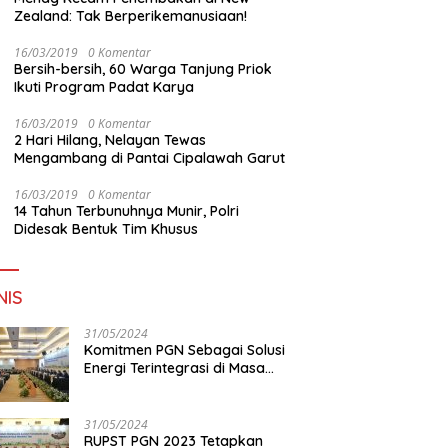
Zealand: Tak Berperikemanusiaan!
16/03/2019
0 Komentar
Bersih-bersih, 60 Warga Tanjung Priok
Ikuti Program Padat Karya
16/03/2019
0 Komentar
2 Hari Hilang, Nelayan Tewas
Mengambang di Pantai Cipalawah Garut
16/03/2019
0 Komentar
14 Tahun Terbunuhnya Munir, Polri
Didesak Bentuk Tim Khusus
NIS
31/05/2024
Komitmen PGN Sebagai Solusi
Energi Terintegrasi di Masa
Transisi Energi
31/05/2024
RUPST PGN 2023 Tetapkan