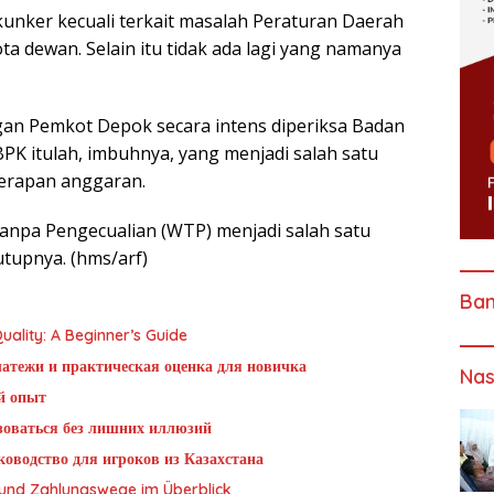
a kunker kecuali terkait masalah Peraturan Daerah
a dewan. Selain itu tidak ada lagi yang namanya
an Pemkot Depok secara intens diperiksa Badan
BPK itulah, imbuhnya, yang menjadi salah satu
yerapan anggaran.
anpa Pengecualian (WTP) menjadi salah satu
utupnya. (hms/arf)
Ba
ality: A Beginner’s Guide
латежи и практическая оценка для новичка
Nas
й опыт
ьзоваться без лишних иллюзий
оводство для игроков из Казахстана
g und Zahlungswege im Überblick