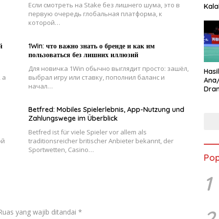
Если смотреть на Stake без лишнего шума, это в
Kala
первую очередь глобальная платформа, к
Star
которой…
й
1Win: что важно знать о бренде и как им
пользоваться без лишних иллюзий
Для новичка 1Win обычно выглядит просто: зашёл,
Hasi
 а
выбрал игру или ставку, пополнил баланс и
Ana
начал…
Dram
Ungg
Betfred: Mobiles Spielerlebnis, App-Nutzung und
Zahlungswege im Überblick
Betfred ist für viele Spieler vor allem als
ой
traditionsreicher britischer Anbieter bekannt, der
Sportwetten, Casino…
Pop
1
2
Ruas yang wajib ditandai
*