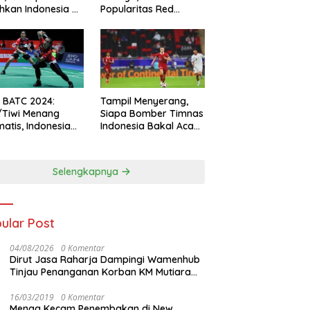
hkan Indonesia All
Popularitas Red
s
Sparks Melesat
l BATC 2024:
Tampil Menyerang,
/Tiwi Menang
Siapa Bomber Timnas
atis, Indonesia
Indonesia Bakal Acak-
ul 2-0
acak Pertahanan
Vietnam di Piala Asia
2023 Malam ini
Selengkapnya
ular Post
04/08/2026
0 Komentar
Dirut Jasa Raharja Dampingi Wamenhub
Tinjau Penanganan Korban KM Mutiara
Sentosa II di RS PHC Surabaya
16/03/2019
0 Komentar
Menag Kecam Penembakan di New