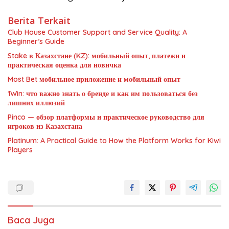
Berita Terkait
Club House Customer Support and Service Quality: A
Beginner’s Guide
Stake в Казахстане (KZ): мобильный опыт, платежи и
практическая оценка для новичка
Most Bet мобильное приложение и мобильный опыт
1Win: что важно знать о бренде и как им пользоваться без
лишних иллюзий
Pinco — обзор платформы и практическое руководство для
игроков из Казахстана
Platinum: A Practical Guide to How the Platform Works for Kiwi
Players
Baca Juga