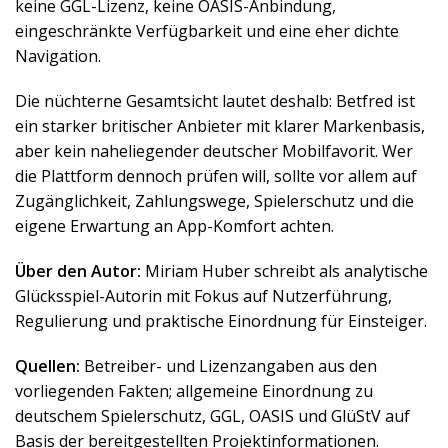
keine GGL-Lizenz, keine OASIS-Anbindung,
eingeschränkte Verfügbarkeit und eine eher dichte
Navigation.
Die nüchterne Gesamtsicht lautet deshalb: Betfred ist
ein starker britischer Anbieter mit klarer Markenbasis,
aber kein naheliegender deutscher Mobilfavorit. Wer
die Plattform dennoch prüfen will, sollte vor allem auf
Zugänglichkeit, Zahlungswege, Spielerschutz und die
eigene Erwartung an App-Komfort achten.
Über den Autor:
Miriam Huber schreibt als analytische
Glücksspiel-Autorin mit Fokus auf Nutzerführung,
Regulierung und praktische Einordnung für Einsteiger.
Quellen:
Betreiber- und Lizenzangaben aus den
vorliegenden Fakten; allgemeine Einordnung zu
deutschem Spielerschutz, GGL, OASIS und GlüStV auf
Basis der bereitgestellten Projektinformationen.