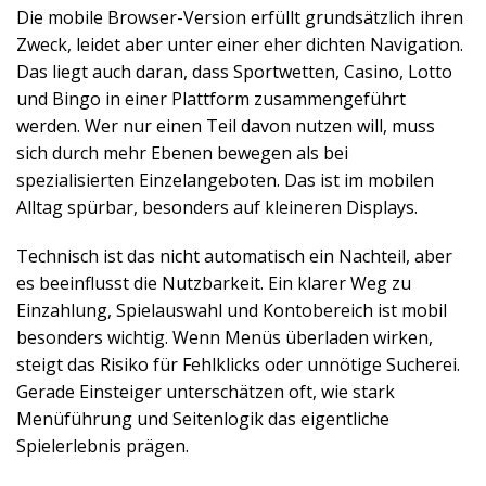
Die mobile Browser-Version erfüllt grundsätzlich ihren
Zweck, leidet aber unter einer eher dichten Navigation.
Das liegt auch daran, dass Sportwetten, Casino, Lotto
und Bingo in einer Plattform zusammengeführt
werden. Wer nur einen Teil davon nutzen will, muss
sich durch mehr Ebenen bewegen als bei
spezialisierten Einzelangeboten. Das ist im mobilen
Alltag spürbar, besonders auf kleineren Displays.
Technisch ist das nicht automatisch ein Nachteil, aber
es beeinflusst die Nutzbarkeit. Ein klarer Weg zu
Einzahlung, Spielauswahl und Kontobereich ist mobil
besonders wichtig. Wenn Menüs überladen wirken,
steigt das Risiko für Fehlklicks oder unnötige Sucherei.
Gerade Einsteiger unterschätzen oft, wie stark
Menüführung und Seitenlogik das eigentliche
Spielerlebnis prägen.