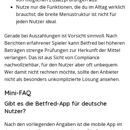
Nutze nur die Funktionen, die du im Alltag wirklich
brauchst; die breite Menüstruktur ist nicht für
jeden Nutzer ideal.
Gerade bei Auszahlungen ist Vorsicht sinnvoll. Nach
Berichten erfahrener Spieler kann Betfred bei höheren
Beträgen strenge Prüfungen zur Herkunft der Mittel
verlangen. Das ist aus Sicht von Compliance
nachvollziehbar, für den Nutzer aber oft unbequem.
Wer damit nicht rechnen möchte, sollte den Anbieter
nicht als besonders unkomplizierte Lösung ansehen.
Mini-FAQ
Gibt es die Betfred-App für deutsche
Nutzer?
Nach den vorliegenden Angaben ist die mobile App im