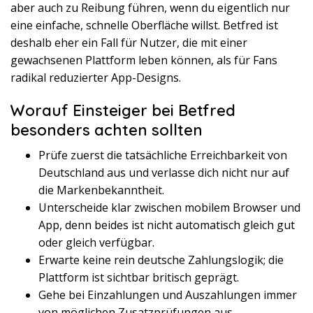
aber auch zu Reibung führen, wenn du eigentlich nur
eine einfache, schnelle Oberfläche willst. Betfred ist
deshalb eher ein Fall für Nutzer, die mit einer
gewachsenen Plattform leben können, als für Fans
radikal reduzierter App-Designs.
Worauf Einsteiger bei Betfred
besonders achten sollten
Prüfe zuerst die tatsächliche Erreichbarkeit von
Deutschland aus und verlasse dich nicht nur auf
die Markenbekanntheit.
Unterscheide klar zwischen mobilem Browser und
App, denn beides ist nicht automatisch gleich gut
oder gleich verfügbar.
Erwarte keine rein deutsche Zahlungslogik; die
Plattform ist sichtbar britisch geprägt.
Gehe bei Einzahlungen und Auszahlungen immer
von möglichen Zusatzprüfungen aus.