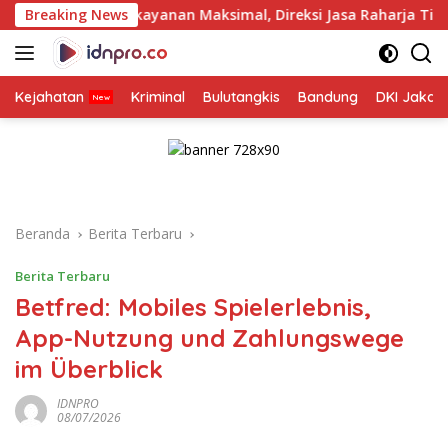
Langsung
anan Maksimal, Direksi Jasa Raharja Tinjau Korban Kebakaran 
Breaking News
ke
konten
Kejahatan
Kriminal
Bulutangkis
Bandung
DKI Jakar
Beranda
Berita Terbaru
Berita Terbaru
Betfred: Mobiles Spielerlebnis,
App-Nutzung und Zahlungswege
im Überblick
IDNPRO
08/07/2026