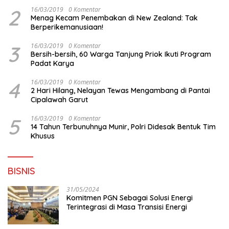
Surabaya
2
16/03/2019
0 Komentar
Menag Kecam Penembakan di New Zealand: Tak
Berperikemanusiaan!
3
16/03/2019
0 Komentar
Bersih-bersih, 60 Warga Tanjung Priok Ikuti Program
Padat Karya
4
16/03/2019
0 Komentar
2 Hari Hilang, Nelayan Tewas Mengambang di Pantai
Cipalawah Garut
5
16/03/2019
0 Komentar
14 Tahun Terbunuhnya Munir, Polri Didesak Bentuk Tim
Khusus
BISNIS
31/05/2024
Komitmen PGN Sebagai Solusi Energi
Terintegrasi di Masa Transisi Energi