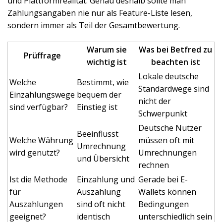
und Plattformrealität. Genau deshalb sollte man
Zahlungsangaben nie nur als Feature-Liste lesen,
sondern immer als Teil der Gesamtbewertung.
Warum sie
Was bei Betfred zu
Prüffrage
wichtig ist
beachten ist
Lokale deutsche
Welche
Bestimmt, wie
Standardwege sind
Einzahlungswege
bequem der
nicht der
sind verfügbar?
Einstieg ist
Schwerpunkt
Deutsche Nutzer
Beeinflusst
Welche Währung
müssen oft mit
Umrechnung
wird genutzt?
Umrechnungen
und Übersicht
rechnen
Ist die Methode
Einzahlung und
Gerade bei E-
für
Auszahlung
Wallets können
Auszahlungen
sind oft nicht
Bedingungen
geeignet?
identisch
unterschiedlich sein