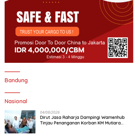
Bandung
Nasional
04/08/2026
Dirut Jasa Raharja Dampingi Wamenhub
Tinjau Penanganan Korban KM Mutiara
Sentosa II di RS PHC Surabaya