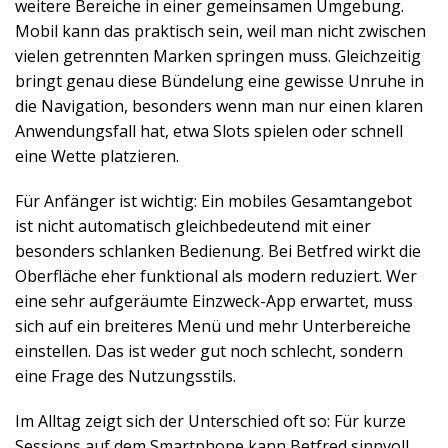
weitere Bereiche in einer gemeinsamen Umgebung.
Mobil kann das praktisch sein, weil man nicht zwischen
vielen getrennten Marken springen muss. Gleichzeitig
bringt genau diese Bündelung eine gewisse Unruhe in
die Navigation, besonders wenn man nur einen klaren
Anwendungsfall hat, etwa Slots spielen oder schnell
eine Wette platzieren.
Für Anfänger ist wichtig: Ein mobiles Gesamtangebot
ist nicht automatisch gleichbedeutend mit einer
besonders schlanken Bedienung. Bei Betfred wirkt die
Oberfläche eher funktional als modern reduziert. Wer
eine sehr aufgeräumte Einzweck-App erwartet, muss
sich auf ein breiteres Menü und mehr Unterbereiche
einstellen. Das ist weder gut noch schlecht, sondern
eine Frage des Nutzungsstils.
Im Alltag zeigt sich der Unterschied oft so: Für kurze
Sessions auf dem Smartphone kann Betfred sinnvoll