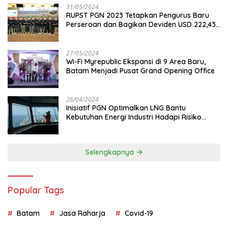
31/05/2024
RUPST PGN 2023 Tetapkan Pengurus Baru
Perseroan dan Bagikan Deviden USD 222,43
Juta
27/05/2024
Wi-Fi Myrepublic Ekspansi di 9 Area Baru,
Batam Menjadi Pusat Grand Opening Office
26/04/2024
Inisiatif PGN Optimalkan LNG Bantu
Kebutuhan Energi Industri Hadapi Risiko
Geopolitik
Selengkapnya
Popular Tags
Batam
Jasa Raharja
Covid-19