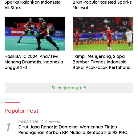
Sparks Kalahkan Indonesia
Bikin Popularitas Red Sparks
All Stars
Melesat
Hasil BATC 2024: Ana/Tiwi
Tampil Menyerang, Siapa
Menang Dramatis, Indonesia
Bomber Timnas Indonesia
Unggul 2-0
Bakal Acak-acak Pertahanan
Vietnam di Piala Asia 2023
Malam ini
Selengkapnya
Popular Post
1
04/08/2026
0 Komentar
Dirut Jasa Raharja Dampingi Wamenhub Tinjau
Penanganan Korban KM Mutiara Sentosa II di RS PHC