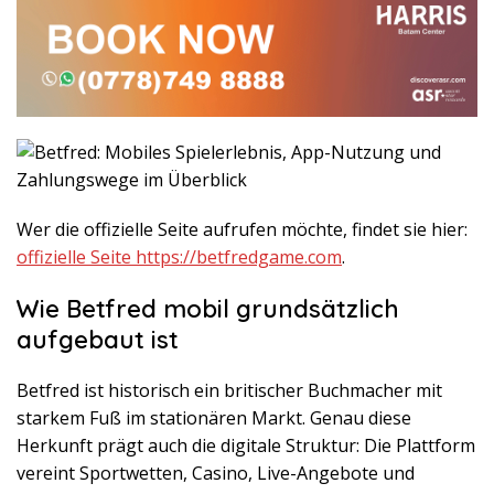
Wer die offizielle Seite aufrufen möchte, findet sie hier:
offizielle Seite https://betfredgame.com
.
Wie Betfred mobil grundsätzlich
aufgebaut ist
Betfred ist historisch ein britischer Buchmacher mit
starkem Fuß im stationären Markt. Genau diese
Herkunft prägt auch die digitale Struktur: Die Plattform
vereint Sportwetten, Casino, Live-Angebote und