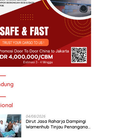
ndung
ional
04/08/2026
Dirut Jasa Raharja Dampingi
Wamenhub Tinjau Penanganan
Korban KM Mutiara Sentosa II