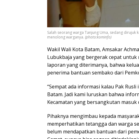
Salah seorang warga Tanjung Uma, sedang dirujuk ke 
menolong warganya.
(photo:kominfo)
Wakil Wali Kota Batam, Amsakar Achma
Lubukbaja yang bergerak cepat untuk 
laporan yang diterimanya, bahwa kel
penerima bantuan sembako dari Pemk
“Sempat ada informasi kalau Pak Rusli
Batam. Jadi kami luruskan bahwa inform
Kecamatan yang bersangkutan masuk d
Pihaknya mengimbau kepada masyarak
memperhatikan tetangga dan warga sek
belum mendapatkan bantuan dari pemer