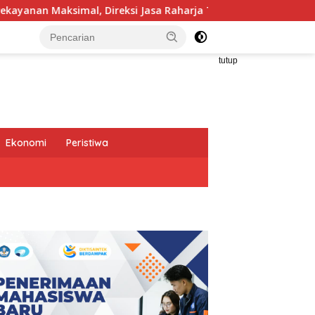
 Raharja Tinjau Korban Kebakaran KM Mutiara Sentosa II
tutup
Ekonomi
Peristiwa