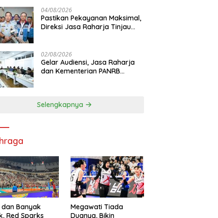
di RS PHC Surabaya
04/08/2026
Pastikan Pekayanan Maksimal,
Direksi Jasa Raharja Tinjau
Korban Kebakaran KM Mutiara
Sentosa II
02/08/2026
Gelar Audiensi, Jasa Raharja
dan Kementerian PANRB
Perkuat Koordinasi Tingkatkan
Kepatuhan PKB dan SWDKLL
Selengkapnya
hraga
 dan Banyak
Megawati Tiada
k, Red Sparks
Duanya, Bikin