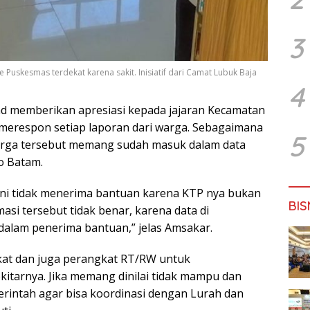
3
Puskesmas terdekat karena sakit. Inisiatif dari Camat Lubuk Baja
4
d memberikan apresiasi kepada jajaran Kecamatan
merespon setiap laporan dari warga. Sebagaimana
5
uarga tersebut memang sudah masuk dalam data
o Batam.
 ini tidak menerima bantuan karena KTP nya bukan
BIS
asi tersebut tidak benar, karena data di
alam penerima bantuan,” jelas Amsakar.
at dan juga perangkat RT/RW untuk
itarnya. Jika memang dinilai tidak mampu dan
intah agar bisa koordinasi dengan Lurah dan