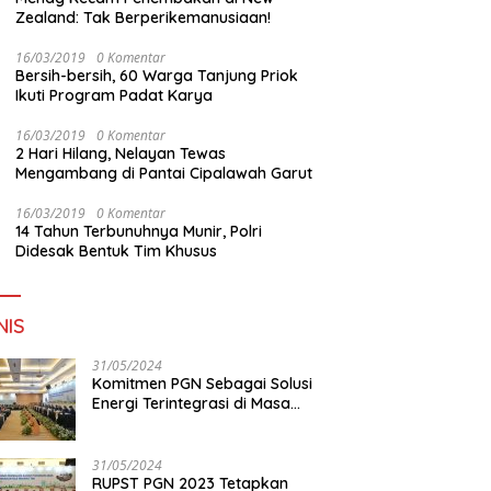
Zealand: Tak Berperikemanusiaan!
16/03/2019
0 Komentar
Bersih-bersih, 60 Warga Tanjung Priok
Ikuti Program Padat Karya
16/03/2019
0 Komentar
2 Hari Hilang, Nelayan Tewas
Mengambang di Pantai Cipalawah Garut
16/03/2019
0 Komentar
14 Tahun Terbunuhnya Munir, Polri
Didesak Bentuk Tim Khusus
NIS
31/05/2024
Komitmen PGN Sebagai Solusi
Energi Terintegrasi di Masa
Transisi Energi
31/05/2024
RUPST PGN 2023 Tetapkan