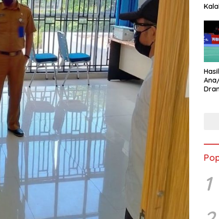
Kala
Star
Hasi
Ana
Dram
Ungg
Pop
1
2