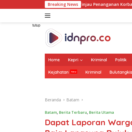
Langsung
hub Tinjau Penanganan Korban KM Mutiara Sentosa II di RS PH
Breaking News
ke
konten
tutup
Home
Kepri
Kriminal
Politik
Kejahatan
Kriminal
Bulutangki
Beranda
Batam
Batam
,
Berita Terbaru
,
Berita Utama
Dapat Laporan Warga