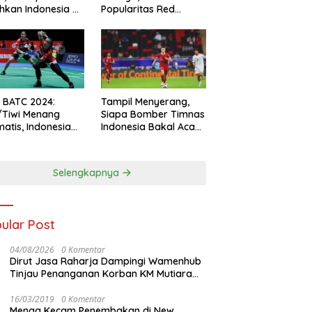
hkan Indonesia All
Popularitas Red
s
Sparks Melesat
l BATC 2024:
Tampil Menyerang,
/Tiwi Menang
Siapa Bomber Timnas
atis, Indonesia
Indonesia Bakal Acak-
ul 2-0
acak Pertahanan
Vietnam di Piala Asia
2023 Malam ini
Selengkapnya
ular Post
04/08/2026
0 Komentar
Dirut Jasa Raharja Dampingi Wamenhub
Tinjau Penanganan Korban KM Mutiara
Sentosa II di RS PHC Surabaya
16/03/2019
0 Komentar
Menag Kecam Penembakan di New