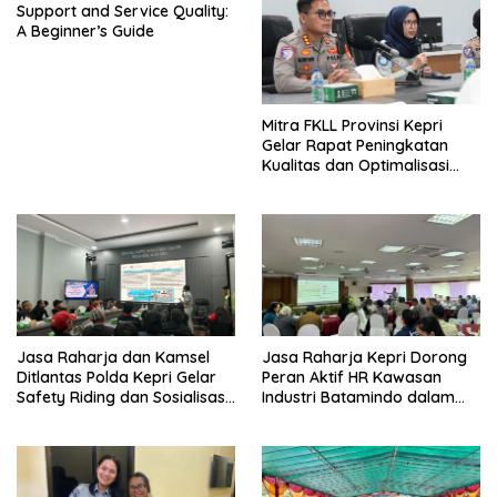
Support and Service Quality:
A Beginner’s Guide
Mitra FKLL Provinsi Kepri
Gelar Rapat Peningkatan
Kualitas dan Optimalisasi
Tertib Lalu Lintas untuk
Pencegahan Fatalitas Laka
Lantas
Jasa Raharja dan Kamsel
Jasa Raharja Kepri Dorong
Ditlantas Polda Kepri Gelar
Peran Aktif HR Kawasan
Safety Riding dan Sosialisasi
Industri Batamindo dalam
PPGD Kepada Serikat
Pelaporan Kecelakaan Lalu
Pekerja PT. Mcdermott
Lintas
Indonesia