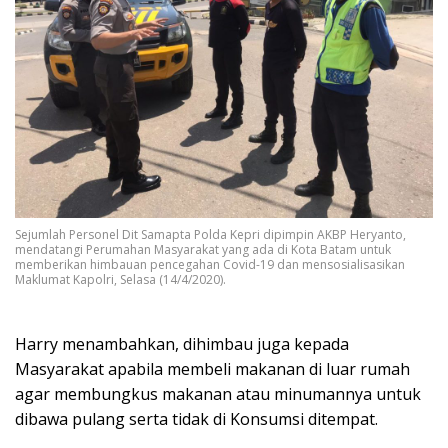
Sejumlah Personel Dit Samapta Polda Kepri dipimpin AKBP Heryanto,
mendatangi Perumahan Masyarakat yang ada di Kota Batam untuk
memberikan himbauan pencegahan Covid-19 dan mensosialisasikan
Maklumat Kapolri, Selasa (14/4/2020).
Harry menambahkan, dihimbau juga kepada
Masyarakat apabila membeli makanan di luar rumah
agar membungkus makanan atau minumannya untuk
dibawa pulang serta tidak di Konsumsi ditempat.