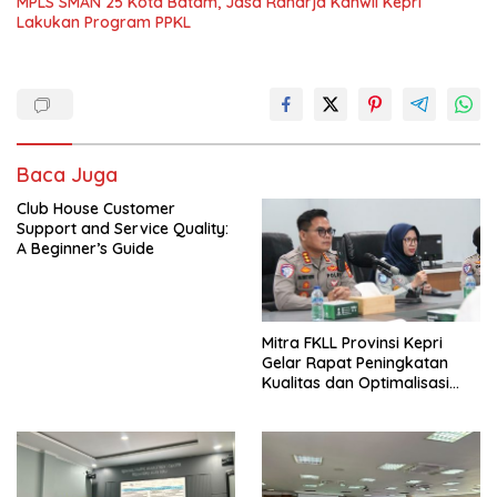
MPLS SMAN 25 Kota Batam, Jasa Raharja Kanwil Kepri
Lakukan Program PPKL
Baca Juga
Club House Customer
Support and Service Quality:
A Beginner’s Guide
Mitra FKLL Provinsi Kepri
Gelar Rapat Peningkatan
Kualitas dan Optimalisasi
Tertib Lalu Lintas untuk
Pencegahan Fatalitas Laka
Lantas