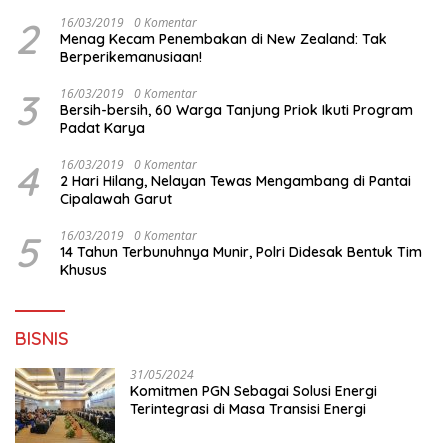
Surabaya
2
16/03/2019
0 Komentar
Menag Kecam Penembakan di New Zealand: Tak
Berperikemanusiaan!
3
16/03/2019
0 Komentar
Bersih-bersih, 60 Warga Tanjung Priok Ikuti Program
Padat Karya
4
16/03/2019
0 Komentar
2 Hari Hilang, Nelayan Tewas Mengambang di Pantai
Cipalawah Garut
5
16/03/2019
0 Komentar
14 Tahun Terbunuhnya Munir, Polri Didesak Bentuk Tim
Khusus
BISNIS
31/05/2024
Komitmen PGN Sebagai Solusi Energi
Terintegrasi di Masa Transisi Energi