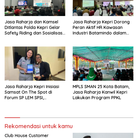
Jasa Raharja dan Kamsel
Jasa Raharja Kepri Dorong
Ditlantas Polda Kepri Gelar
Peran Aktif HR Kawasan
Safety Riding dan Sosialisasi
Industri Batamindo dalam
PPGD Kepada Serikat
Pelaporan Kecelakaan Lalu
Pekerja PT. Mcdermott
Lintas
Indonesia
Jasa Raharja Kepri Inisiasi
MPLS SMAN 25 Kota Batam,
Samsat On The Spot di
Jasa Raharja Kanwil Kepri
Forum SP LEM SPSI,
Lakukan Program PPKL
Wujudkan Layanan Pajak
Kendaraan yang Mudah dan
Cepat
Rekomendasi untuk kamu
Club House Customer