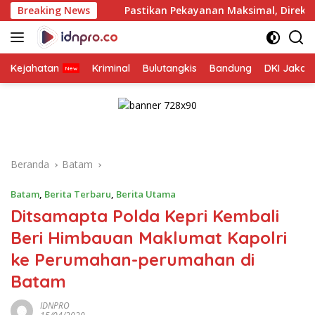
Langsung
Pastikan Pekayanan Maksimal, Direksi Jasa Raharja Tinjau Ko
Breaking News
ke
konten
Kejahatan
Kriminal
Bulutangkis
Bandung
DKI Jakar
Beranda
Batam
Batam
,
Berita Terbaru
,
Berita Utama
Ditsamapta Polda Kepri Kembali
Beri Himbauan Maklumat Kapolri
ke Perumahan-perumahan di
Batam
IDNPRO