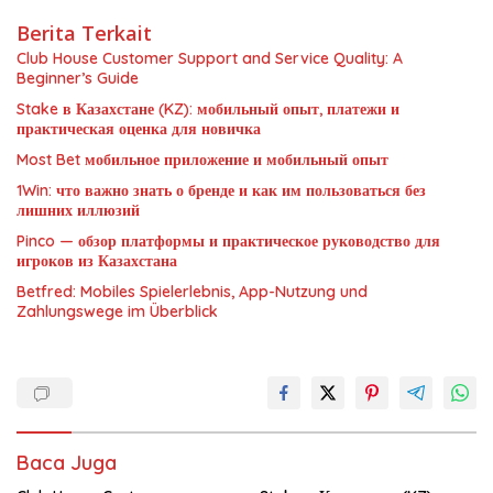
Berita Terkait
Club House Customer Support and Service Quality: A
Beginner’s Guide
Stake в Казахстане (KZ): мобильный опыт, платежи и
практическая оценка для новичка
Most Bet мобильное приложение и мобильный опыт
1Win: что важно знать о бренде и как им пользоваться без
лишних иллюзий
Pinco — обзор платформы и практическое руководство для
игроков из Казахстана
Betfred: Mobiles Spielerlebnis, App-Nutzung und
Zahlungswege im Überblick
Baca Juga