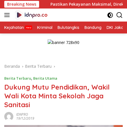
Langsung
baya
Breaking News
Pastikan Pekayanan Maksimal, Direksi Jasa Raharj
ke
konten
Kejahatan
Kriminal
Bulutangkis
Bandung
DKI Jakar
Beranda
Berita Terbaru
Berita Terbaru
,
Berita Utama
Dukung Mutu Pendidikan, Wakil
Wali Kota Minta Sekolah Jaga
Sanitasi
IDNPRO
19/12/2019