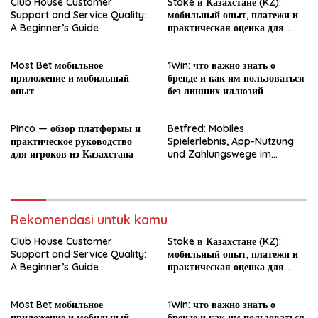
Club House Customer
Stake в Казахстане (KZ):
Support and Service Quality:
мобильный опыт, платежи и
A Beginner’s Guide
практическая оценка для
новичка
Most Bet мобильное
1Win: что важно знать о
приложение и мобильный
бренде и как им пользоваться
опыт
без лишних иллюзий
Pinco — обзор платформы и
Betfred: Mobiles
практическое руководство
Spielerlebnis, App-Nutzung
для игроков из Казахстана
und Zahlungswege im
Überblick
Rekomendasi untuk kamu
Club House Customer
Stake в Казахстане (KZ):
Support and Service Quality:
мобильный опыт, платежи и
A Beginner’s Guide
практическая оценка для
новичка
Most Bet мобильное
1Win: что важно знать о
приложение и мобильный
бренде и как им пользоваться