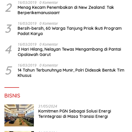
2
16/03/2019
0 Komentar
Menag Kecam Penembakan di New Zealand: Tak
Berperikemanusiaan!
3
16/03/2019
0 Komentar
Bersih-bersih, 60 Warga Tanjung Priok Ikuti Program
Padat Karya
4
16/03/2019
0 Komentar
2 Hari Hilang, Nelayan Tewas Mengambang di Pantai
Cipalawah Garut
5
16/03/2019
0 Komentar
14 Tahun Terbunuhnya Munir, Polri Didesak Bentuk Tim
Khusus
BISNIS
31/05/2024
Komitmen PGN Sebagai Solusi Energi
Terintegrasi di Masa Transisi Energi