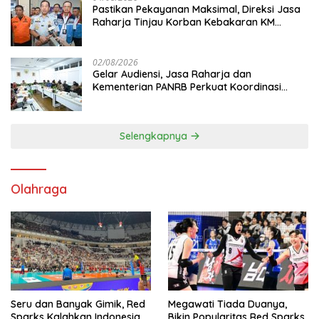
Pastikan Pekayanan Maksimal, Direksi Jasa
Raharja Tinjau Korban Kebakaran KM
Mutiara Sentosa II
02/08/2026
Gelar Audiensi, Jasa Raharja dan
Kementerian PANRB Perkuat Koordinasi
Tingkatkan Kepatuhan PKB dan SWDKLL
Selengkapnya
Olahraga
Seru dan Banyak Gimik, Red
Megawati Tiada Duanya,
Sparks Kalahkan Indonesia
Bikin Popularitas Red Sparks