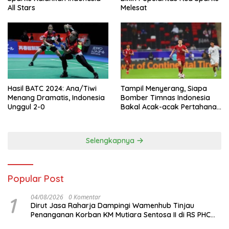
All Stars
Melesat
Hasil BATC 2024: Ana/Tiwi
Tampil Menyerang, Siapa
Menang Dramatis, Indonesia
Bomber Timnas Indonesia
Unggul 2-0
Bakal Acak-acak Pertahanan
Vietnam di Piala Asia 2023
Malam ini
Selengkapnya
Popular Post
1
04/08/2026
0 Komentar
Dirut Jasa Raharja Dampingi Wamenhub Tinjau
Penanganan Korban KM Mutiara Sentosa II di RS PHC
Surabaya