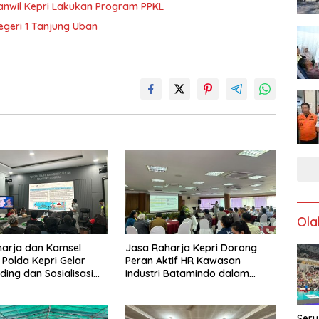
anwil Kepri Lakukan Program PPKL
egeri 1 Tanjung Uban
Ola
harja dan Kamsel
Jasa Raharja Kepri Dorong
 Polda Kepri Gelar
Peran Aktif HR Kawasan
ding dan Sosialisasi
Industri Batamindo dalam
ada Serikat Pekerja
Pelaporan Kecelakaan Lalu
rmott Indonesia
Lintas
Seru