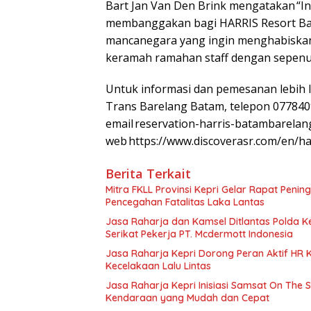
Bart Jan Van Den Brink mengatakan “
membanggakan bagi HARRIS Resort Bar
mancanegara yang ingin menghabiskan
keramah ramahan staff dengan sepenuh
Untuk informasi dan pemesanan lebih la
Trans Barelang Batam, telepon 077840
email reservation-harris-batambarelan
web https://www.discoverasr.com/en/ha
Berita Terkait
Mitra FKLL Provinsi Kepri Gelar Rapat Pening
Pencegahan Fatalitas Laka Lantas
Jasa Raharja dan Kamsel Ditlantas Polda Ke
Serikat Pekerja PT. Mcdermott Indonesia
Jasa Raharja Kepri Dorong Peran Aktif HR
Kecelakaan Lalu Lintas
Jasa Raharja Kepri Inisiasi Samsat On The 
Kendaraan yang Mudah dan Cepat