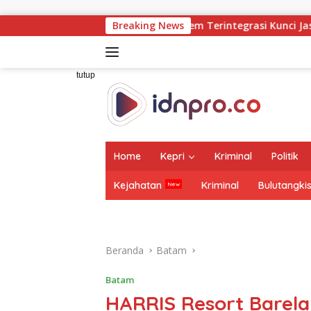
Langsung
ke
: Ekosistem Terintegrasi Kunci Jasa Raharja Hadirkan Pelay
Breaking News
konten
tutup
Home
Kepri
Kriminal
Politik
Kejahatan
Kriminal
Bulutangki
Beranda
Batam
Batam
HARRIS Resort Barel