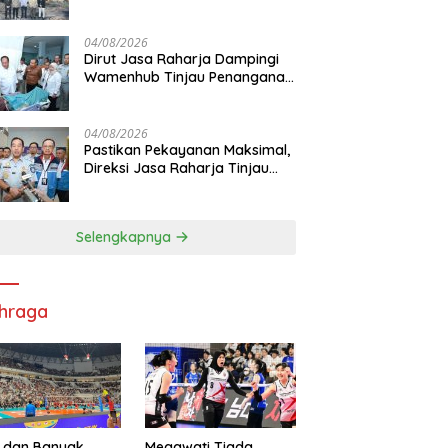
Jasa Raharja Hadirkan
Pelayanan Maksimal Kepada
masyarakat
04/08/2026
Dirut Jasa Raharja Dampingi
Wamenhub Tinjau Penanganan
Korban KM Mutiara Sentosa II
di RS PHC Surabaya
04/08/2026
Pastikan Pekayanan Maksimal,
Direksi Jasa Raharja Tinjau
Korban Kebakaran KM Mutiara
Sentosa II
Selengkapnya
hraga
 dan Banyak
Megawati Tiada