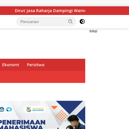
 Dampingi Wamenhub Tinjau Penanganan Korban KM Mutiara Sent
tutup
Ekonomi
Peristiwa