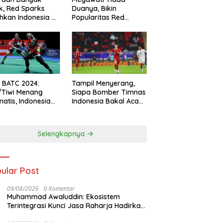
k, Red Sparks
Duanya, Bikin
hkan Indonesia All
Popularitas Red
s
Sparks Melesat
l BATC 2024:
Tampil Menyerang,
/Tiwi Menang
Siapa Bomber Timnas
atis, Indonesia
Indonesia Bakal Acak-
ul 2-0
acak Pertahanan
Vietnam di Piala Asia
2023 Malam ini
Selengkapnya
ular Post
09/08/2026
0 Komentar
Muhammad Awaluddin: Ekosistem
Terintegrasi Kunci Jasa Raharja Hadirkan
Pelayanan Maksimal Kepada masyarakat