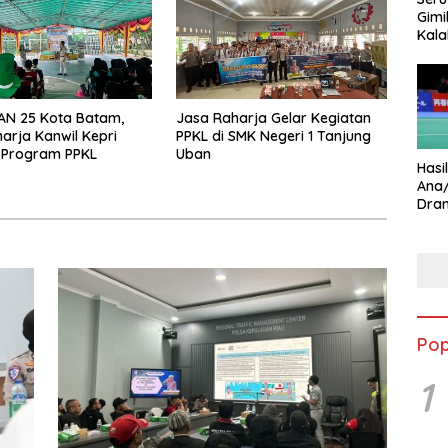
Gimi
Kala
Star
AN 25 Kota Batam,
Jasa Raharja Gelar Kegiatan
arja Kanwil Kepri
PPKL di SMK Negeri 1 Tanjung
 Program PPKL
Uban
Hasi
Ana
Dram
Ungg
Pop
1