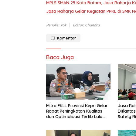
MPLS SMAN 25 Kota Batam, Jasa Raharja K
Jasa Raharja Gelar Kegiatan PPKL di SMK N
Penulis: Yok
Editor: Chandra
Komentar
Baca Juga
Mitra FKLL Provinsi Kepri Gelar
Jasa Ra
Rapat Peningkatan Kualitas
Ditlantas
dan Optimalisasi Tertib Lalu
Safety Ri
Lintas untuk Pencegahan
PPGD Kep
Fatalitas Laka Lantas
PT. Mcde