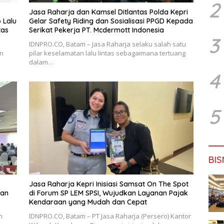
2
Jasa Raharja dan Kamsel Ditlantas Polda Kepri
 Lalu
Gelar Safety Riding dan Sosialisasi PPGD Kepada
tas
Serikat Pekerja PT. Mcdermott Indonesia
3
IDNPRO.CO, Batam – Jasa Raharja selaku salah satu
an
pilar keselamatan lalu lintas sebagaimana tertuang
dalam…
4
5
BIS
Jasa Raharja Kepri Inisiasi Samsat On The Spot
ran
di Forum SP LEM SPSI, Wujudkan Layanan Pajak
Kendaraan yang Mudah dan Cepat
n
IDNPRO.CO, Batam – PT Jasa Raharja (Persero) Kantor