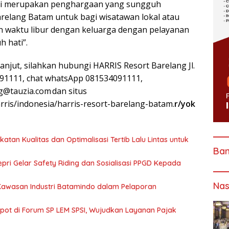
Ini merupakan penghargaan yang sungguh
elang Batam untuk bagi wisatawan lokal atau
 waktu libur dengan keluarga dengan pelayanan
 hati”.
njut, silahkan hubungi HARRIS Resort Barelang Jl.
91111, chat whatsApp 081534091111,
g@tauzia.com dan situs
rris/indonesia/harris-resort-barelang-batam.
r/yok
katan Kualitas dan Optimalisasi Tertib Lalu Lintas untuk
Ba
pri Gelar Safety Riding dan Sosialisasi PPGD Kepada
Nas
 Kawasan Industri Batamindo dalam Pelaporan
Spot di Forum SP LEM SPSI, Wujudkan Layanan Pajak