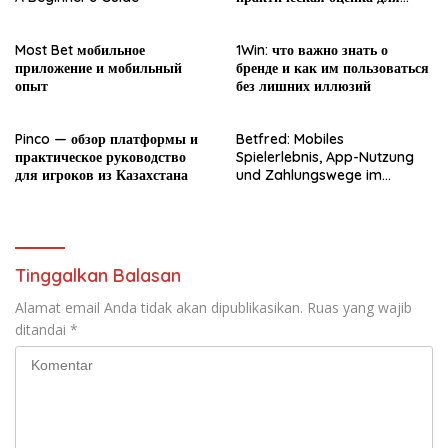
новичка
Most Bet мобильное
1Win: что важно знать о
приложение и мобильный
бренде и как им пользоваться
опыт
без лишних иллюзий
Pinco — обзор платформы и
Betfred: Mobiles
практическое руководство
Spielerlebnis, App-Nutzung
для игроков из Казахстана
und Zahlungswege im
Überblick
Tinggalkan Balasan
Alamat email Anda tidak akan dipublikasikan.
Ruas yang wajib
ditandai
*