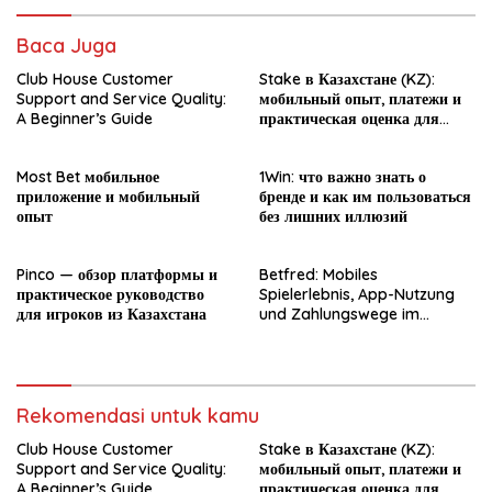
Baca Juga
Club House Customer
Stake в Казахстане (KZ):
Support and Service Quality:
мобильный опыт, платежи и
A Beginner’s Guide
практическая оценка для
новичка
Most Bet мобильное
1Win: что важно знать о
приложение и мобильный
бренде и как им пользоваться
опыт
без лишних иллюзий
Pinco — обзор платформы и
Betfred: Mobiles
практическое руководство
Spielerlebnis, App-Nutzung
для игроков из Казахстана
und Zahlungswege im
Überblick
Rekomendasi untuk kamu
Club House Customer
Stake в Казахстане (KZ):
Support and Service Quality:
мобильный опыт, платежи и
A Beginner’s Guide
практическая оценка для