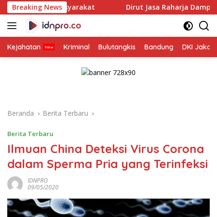
Langsung
masyarakat
Breaking News
Dirut Jasa Raharja Dampingi Wamenhub Tin
ke
konten
Kejahatan
Kriminal
Bulutangkis
Bandung
DKI Jakar
Beranda
Berita Terbaru
Berita Terbaru
Ilmuan China Deteksi Virus Corona
dalam Sperma Pria yang Terinfeksi
IDNPRO
09/05/2020