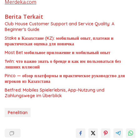
Merdeka.com
Berita Terkait
Club House Customer Support and Service Quality: A
Beginner’s Guide
Stake в Казахстане (KZ): мобильный опыт, платежи и
практическая оценка для новичка
Most Bet мобильное приложение и мобильный опыт
1Win: что важно знать о бренде и как им пользоваться без
лишних иллюзий
Pinco — обзор платформы и практическое руководство для
игроков из Казахстана
Betfred: Mobiles Spielerlebnis, App-Nutzung und
Zahlungswege im Überblick
Penelitian