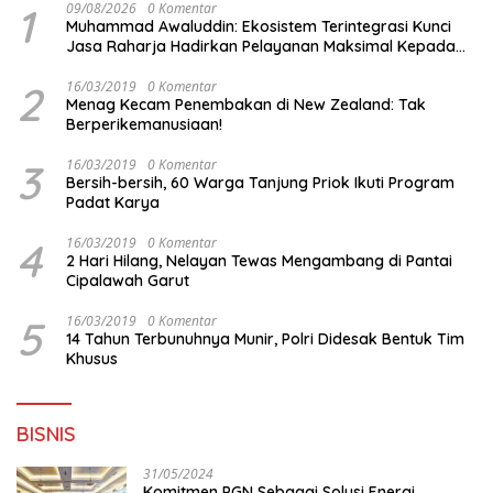
1
09/08/2026
0 Komentar
Muhammad Awaluddin: Ekosistem Terintegrasi Kunci
Jasa Raharja Hadirkan Pelayanan Maksimal Kepada
masyarakat
2
16/03/2019
0 Komentar
Menag Kecam Penembakan di New Zealand: Tak
Berperikemanusiaan!
3
16/03/2019
0 Komentar
Bersih-bersih, 60 Warga Tanjung Priok Ikuti Program
Padat Karya
4
16/03/2019
0 Komentar
2 Hari Hilang, Nelayan Tewas Mengambang di Pantai
Cipalawah Garut
5
16/03/2019
0 Komentar
14 Tahun Terbunuhnya Munir, Polri Didesak Bentuk Tim
Khusus
BISNIS
31/05/2024
Komitmen PGN Sebagai Solusi Energi