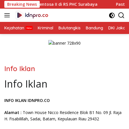
Langsung
iara Sentosa II di RS PHC Surabaya
Breaking News
Pastikan Pekayana
ke
konten
Kejahatan
Kriminal
Bulutangkis
Bandung
DKI Jakar
Info Iklan
Info Iklan
INFO IKLAN IDNPRO.CO
Alamat :
Town House Nicco Residence Blok B1 No. 09 Jl. Raja
H. Fisabilillah, Sadai, Batam, Kepulauan Riau 29432