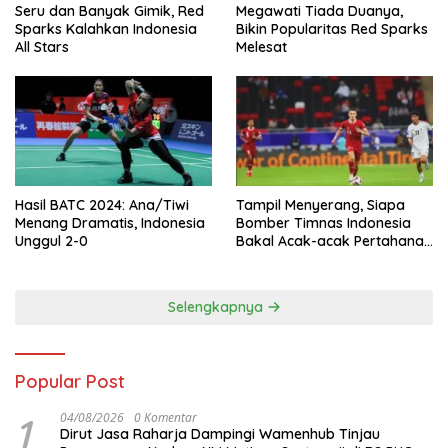
Seru dan Banyak Gimik, Red
Megawati Tiada Duanya,
Sparks Kalahkan Indonesia
Bikin Popularitas Red Sparks
All Stars
Melesat
Hasil BATC 2024: Ana/Tiwi
Tampil Menyerang, Siapa
Menang Dramatis, Indonesia
Bomber Timnas Indonesia
Unggul 2-0
Bakal Acak-acak Pertahanan
Vietnam di Piala Asia 2023
Malam ini
Selengkapnya
Popular Post
1
04/08/2026
0 Komentar
Dirut Jasa Raharja Dampingi Wamenhub Tinjau