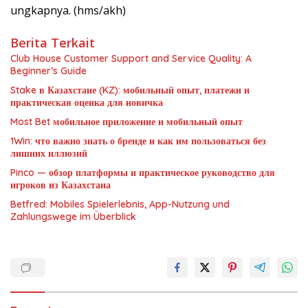
ungkapnya. (hms/akh)
Berita Terkait
Club House Customer Support and Service Quality: A
Beginner’s Guide
Stake в Казахстане (KZ): мобильный опыт, платежи и
практическая оценка для новичка
Most Bet мобильное приложение и мобильный опыт
1Win: что важно знать о бренде и как им пользоваться без
лишних иллюзий
Pinco — обзор платформы и практическое руководство для
игроков из Казахстана
Betfred: Mobiles Spielerlebnis, App-Nutzung und
Zahlungswege im Überblick