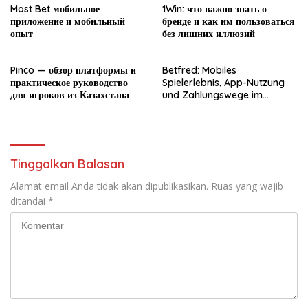
Most Bet мобильное
1Win: что важно знать о
приложение и мобильный
бренде и как им пользоваться
опыт
без лишних иллюзий
Pinco — обзор платформы и
Betfred: Mobiles
практическое руководство
Spielerlebnis, App-Nutzung
для игроков из Казахстана
und Zahlungswege im
Überblick
Tinggalkan Balasan
Alamat email Anda tidak akan dipublikasikan.
Ruas yang wajib
ditandai
*