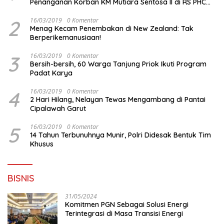
Penanganan Korban KM Mutiara Sentosa II di RS PHC
Surabaya
2
16/03/2019
0 Komentar
Menag Kecam Penembakan di New Zealand: Tak
Berperikemanusiaan!
3
16/03/2019
0 Komentar
Bersih-bersih, 60 Warga Tanjung Priok Ikuti Program
Padat Karya
4
16/03/2019
0 Komentar
2 Hari Hilang, Nelayan Tewas Mengambang di Pantai
Cipalawah Garut
5
16/03/2019
0 Komentar
14 Tahun Terbunuhnya Munir, Polri Didesak Bentuk Tim
Khusus
BISNIS
31/05/2024
Komitmen PGN Sebagai Solusi Energi
Terintegrasi di Masa Transisi Energi