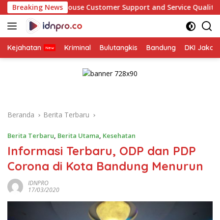
Langsung
 House Customer Support and Service Quality: A Beginner’s Gui
Breaking News
ke
konten
Kejahatan
Kriminal
Bulutangkis
Bandung
DKI Jakar
Beranda
Berita Terbaru
Berita Terbaru
,
Berita Utama
,
Kesehatan
Informasi Terbaru, ODP dan PDP
Corona di Kota Bandung Menurun
IDNPRO
17/03/2020