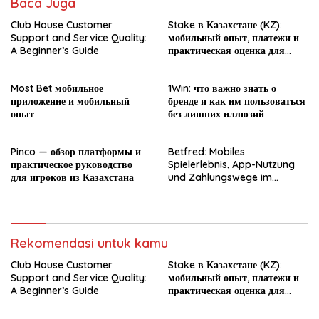
Baca Juga
Club House Customer
Stake в Казахстане (KZ):
Support and Service Quality:
мобильный опыт, платежи и
A Beginner’s Guide
практическая оценка для
новичка
Most Bet мобильное
1Win: что важно знать о
приложение и мобильный
бренде и как им пользоваться
опыт
без лишних иллюзий
Pinco — обзор платформы и
Betfred: Mobiles
практическое руководство
Spielerlebnis, App-Nutzung
для игроков из Казахстана
und Zahlungswege im
Überblick
Rekomendasi untuk kamu
Club House Customer
Stake в Казахстане (KZ):
Support and Service Quality:
мобильный опыт, платежи и
A Beginner’s Guide
практическая оценка для
новичка