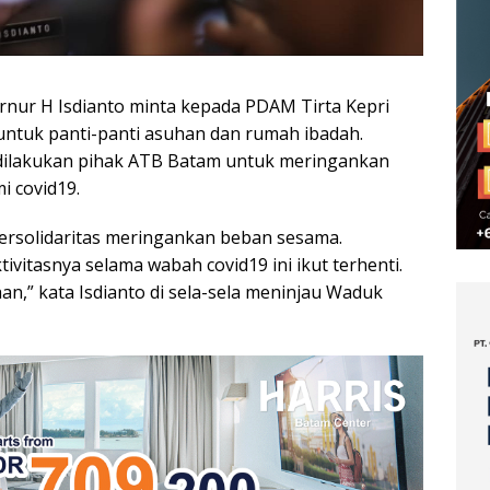
ernur H Isdianto minta kepada PDAM Tirta Kepri
ntuk panti-panti asuhan dan rumah ibadah.
 dilakukan pihak ATB Batam untuk meringankan
i covid19.
bersolidaritas meringankan beban sesama.
vitasnya selama wabah covid19 ini ikut terhenti.
n,” kata Isdianto di sela-sela meninjau Waduk