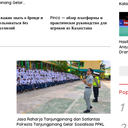
inang Gelar
Kala
asi PPKL dalam rangka
Star
 важно знать о бренде и
Pinco — обзор платформы и
ользоваться без
практическое руководство для
иллюзий
игроков из Казахстана
Hasi
Ana
Dram
Ungg
Pop
1
Jasa Raharja Tanjungpinang dan Satlantas
2
Polresta Tanjungpinang Gelar Sosialisasi PPKL