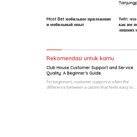
Tanjungp
Sosialis
MPLS
Most Bet мобильное приложение
1Win: что
и мобильный опыт
как им п
лишних 
Rekomendasi untuk kamu
Club House Customer Support and Service
Quality: A Beginner’s Guide
For beginners, customer support is often the
difference between a casino that feels easy to…