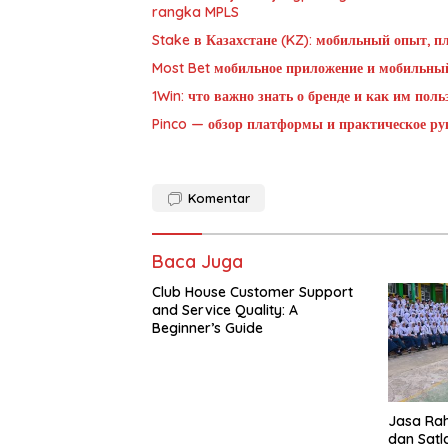
rangka MPLS
Stake в Казахстане (KZ): мобильный опыт, п
Most Bet мобильное приложение и мобильны
1Win: что важно знать о бренде и как им пол
Pinco — обзор платформы и практическое рук
Komentar
Baca Juga
Club House Customer Support
and Service Quality: A
Beginner’s Guide
Jasa Rah
dan Satl