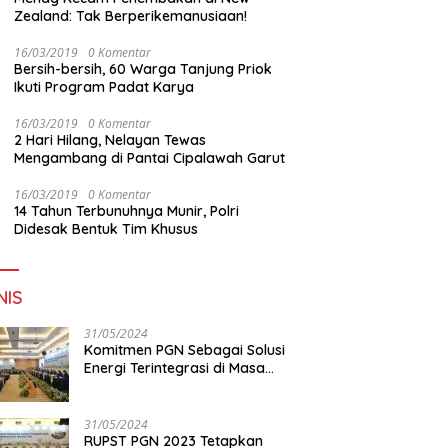
Zealand: Tak Berperikemanusiaan!
16/03/2019
0 Komentar
Bersih-bersih, 60 Warga Tanjung Priok
Ikuti Program Padat Karya
16/03/2019
0 Komentar
2 Hari Hilang, Nelayan Tewas
Mengambang di Pantai Cipalawah Garut
16/03/2019
0 Komentar
14 Tahun Terbunuhnya Munir, Polri
Didesak Bentuk Tim Khusus
NIS
31/05/2024
Komitmen PGN Sebagai Solusi
Energi Terintegrasi di Masa
Transisi Energi
31/05/2024
RUPST PGN 2023 Tetapkan