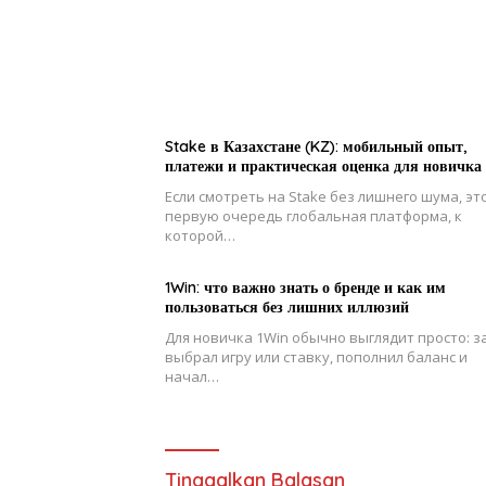
Stake в Казахстане (KZ): мобильный опыт,
платежи и практическая оценка для новичка
Если смотреть на Stake без лишнего шума, эт
первую очередь глобальная платформа, к
которой…
1Win: что важно знать о бренде и как им
пользоваться без лишних иллюзий
Для новичка 1Win обычно выглядит просто: з
выбрал игру или ставку, пополнил баланс и
начал…
Tinggalkan Balasan