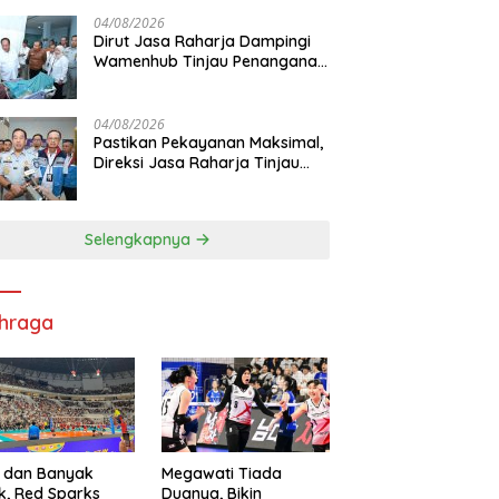
Pelayanan Maksimal Kepada
masyarakat
04/08/2026
Dirut Jasa Raharja Dampingi
Wamenhub Tinjau Penanganan
Korban KM Mutiara Sentosa II
di RS PHC Surabaya
04/08/2026
Pastikan Pekayanan Maksimal,
Direksi Jasa Raharja Tinjau
Korban Kebakaran KM Mutiara
Sentosa II
Selengkapnya
hraga
 dan Banyak
Megawati Tiada
k, Red Sparks
Duanya, Bikin