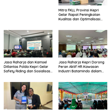
Mitra FKLL Provinsi Kepri
Gelar Rapat Peningkatan
Kualitas dan Optimalisasi
Tertib Lalu Lintas untuk
Pencegahan Fatalitas Laka
Lantas
Jasa Raharja dan Kamsel
Jasa Raharja Kepri Dorong
Ditlantas Polda Kepri Gelar
Peran Aktif HR Kawasan
Safety Riding dan Sosialisasi
Industri Batamindo dalam
PPGD Kepada Serikat
Pelaporan Kecelakaan Lalu
Pekerja PT. Mcdermott
Lintas
Indonesia