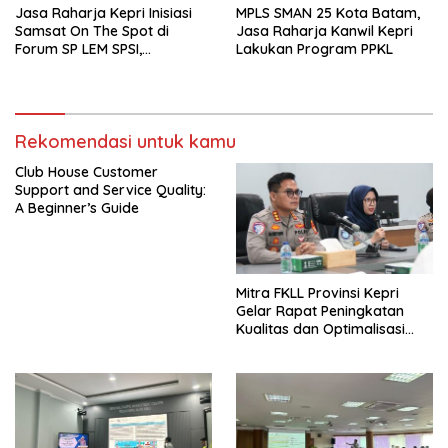
Jasa Raharja Kepri Inisiasi
MPLS SMAN 25 Kota Batam,
Samsat On The Spot di
Jasa Raharja Kanwil Kepri
Forum SP LEM SPSI,
Lakukan Program PPKL
Wujudkan Layanan Pajak
Kendaraan yang Mudah dan
Cepat
Rekomendasi untuk kamu
Club House Customer
Support and Service Quality:
A Beginner’s Guide
Mitra FKLL Provinsi Kepri
Gelar Rapat Peningkatan
Kualitas dan Optimalisasi
Tertib Lalu Lintas untuk
Pencegahan Fatalitas Laka
Lantas