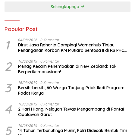
Selengkapnya
Popular Post
1
04/08/2026
0 Komentar
Dirut Jasa Raharja Dampingi Wamenhub Tinjau
Penanganan Korban KM Mutiara Sentosa II di RS PHC
Surabaya
2
16/03/2019
0 Komentar
Menag Kecam Penembakan di New Zealand: Tak
Berperikemanusiaan!
3
16/03/2019
0 Komentar
Bersih-bersih, 60 Warga Tanjung Priok Ikuti Program
Padat Karya
4
16/03/2019
0 Komentar
2 Hari Hilang, Nelayan Tewas Mengambang di Pantai
Cipalawah Garut
5
16/03/2019
0 Komentar
14 Tahun Terbunuhnya Munir, Polri Didesak Bentuk Tim