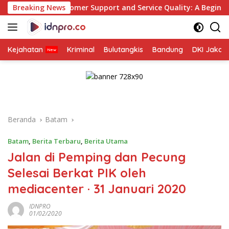
Langsung
er Support and Service Quality: A Beginner’s Guide
Breaking News
Gel
ke
konten
Kejahatan
Kriminal
Bulutangkis
Bandung
DKI Jakar
Beranda
Batam
Batam
,
Berita Terbaru
,
Berita Utama
Jalan di Pemping dan Pecung
Selesai Berkat PIK oleh
mediacenter · 31 Januari 2020
IDNPRO
01/02/2020