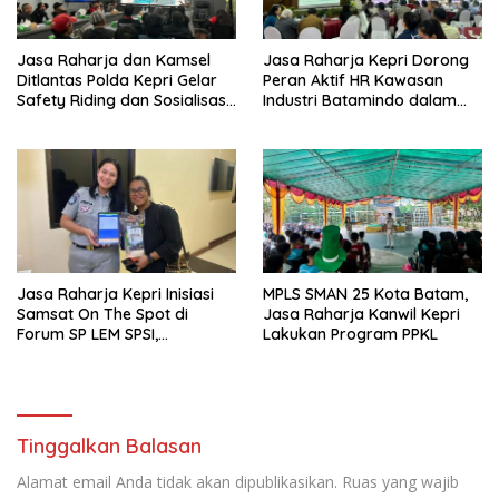
Jasa Raharja dan Kamsel
Jasa Raharja Kepri Dorong
Ditlantas Polda Kepri Gelar
Peran Aktif HR Kawasan
Safety Riding dan Sosialisasi
Industri Batamindo dalam
PPGD Kepada Serikat
Pelaporan Kecelakaan Lalu
Pekerja PT. Mcdermott
Lintas
Indonesia
Jasa Raharja Kepri Inisiasi
MPLS SMAN 25 Kota Batam,
Samsat On The Spot di
Jasa Raharja Kanwil Kepri
Forum SP LEM SPSI,
Lakukan Program PPKL
Wujudkan Layanan Pajak
Kendaraan yang Mudah dan
Cepat
Tinggalkan Balasan
Alamat email Anda tidak akan dipublikasikan.
Ruas yang wajib