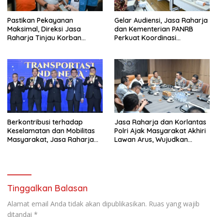
Pastikan Pekayanan
Gelar Audiensi, Jasa Raharja
Maksimal, Direksi Jasa
dan Kementerian PANRB
Raharja Tinjau Korban
Perkuat Koordinasi
Kebakaran KM Mutiara
Tingkatkan Kepatuhan PKB
Sentosa II
dan SWDKLL
Berkontribusi terhadap
Jasa Raharja dan Korlantas
Keselamatan dan Mobilitas
Polri Ajak Masyarakat Akhiri
Masyarakat, Jasa Raharja
Lawan Arus, Wujudkan
Raih Penghargaan di Ajang
Budaya Keselamatan Berlalu
Transportasi Indonesia
Lintas
Awards 2026
Tinggalkan Balasan
Alamat email Anda tidak akan dipublikasikan.
Ruas yang wajib
ditandai
*