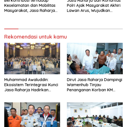
Berkontribusi terhadap
Jasa Raharja dan Korlantas
Keselamatan dan Mobilitas
Polri Ajak Masyarakat Akhiri
Masyarakat, Jasa Raharja
Lawan Arus, Wujudkan
Raih Penghargaan di Ajang
Budaya Keselamatan Berlalu
Transportasi Indonesia
Lintas
Awards 2026
Rekomendasi untuk kamu
Muhammad Awaluddin:
Dirut Jasa Raharja Dampingi
Ekosistem Terintegrasi Kunci
Wamenhub Tinjau
Jasa Raharja Hadirkan
Penanganan Korban KM
Pelayanan Maksimal Kepada
Mutiara Sentosa II di RS PHC
masyarakat
Surabaya