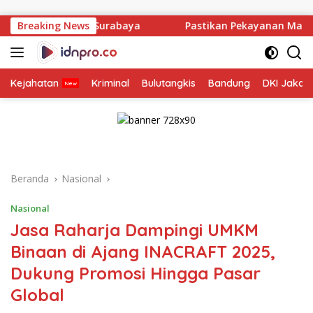
Langsung
ke
Surabaya
Breaking News
Pastikan Pekayanan Maksimal, Direksi Jasa Ra
konten
Kejahatan
Kriminal
Bulutangkis
Bandung
DKI Jakar
Beranda
Nasional
Nasional
Jasa Raharja Dampingi UMKM
Binaan di Ajang INACRAFT 2025,
Dukung Promosi Hingga Pasar
Global