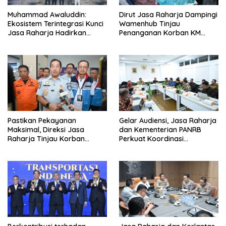
Muhammad Awaluddin:
Dirut Jasa Raharja Dampingi
Ekosistem Terintegrasi Kunci
Wamenhub Tinjau
Jasa Raharja Hadirkan
Penanganan Korban KM
Pelayanan Maksimal Kepada
Mutiara Sentosa II di RS PHC
masyarakat
Surabaya
Pastikan Pekayanan
Gelar Audiensi, Jasa Raharja
Maksimal, Direksi Jasa
dan Kementerian PANRB
Raharja Tinjau Korban
Perkuat Koordinasi
Kebakaran KM Mutiara
Tingkatkan Kepatuhan PKB
Sentosa II
dan SWDKLL