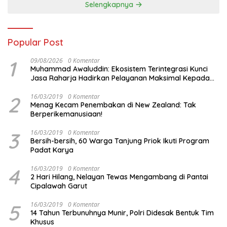
Selengkapnya
Popular Post
1
09/08/2026
0 Komentar
Muhammad Awaluddin: Ekosistem Terintegrasi Kunci
Jasa Raharja Hadirkan Pelayanan Maksimal Kepada
masyarakat
2
16/03/2019
0 Komentar
Menag Kecam Penembakan di New Zealand: Tak
Berperikemanusiaan!
3
16/03/2019
0 Komentar
Bersih-bersih, 60 Warga Tanjung Priok Ikuti Program
Padat Karya
4
16/03/2019
0 Komentar
2 Hari Hilang, Nelayan Tewas Mengambang di Pantai
Cipalawah Garut
5
16/03/2019
0 Komentar
14 Tahun Terbunuhnya Munir, Polri Didesak Bentuk Tim
Khusus