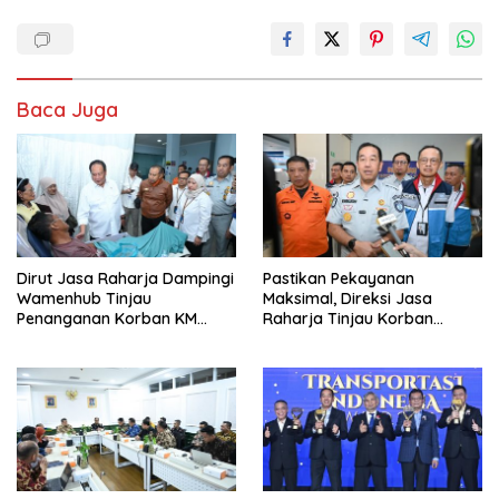
Baca Juga
Dirut Jasa Raharja Dampingi
Pastikan Pekayanan
Wamenhub Tinjau
Maksimal, Direksi Jasa
Penanganan Korban KM
Raharja Tinjau Korban
Mutiara Sentosa II di RS PHC
Kebakaran KM Mutiara
Surabaya
Sentosa II