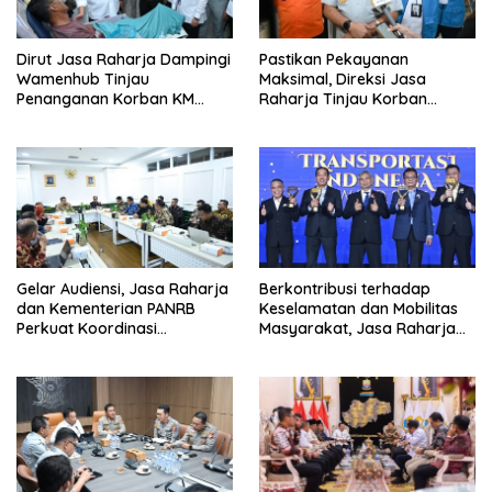
Dirut Jasa Raharja Dampingi
Pastikan Pekayanan
Wamenhub Tinjau
Maksimal, Direksi Jasa
Penanganan Korban KM
Raharja Tinjau Korban
Mutiara Sentosa II di RS PHC
Kebakaran KM Mutiara
Surabaya
Sentosa II
Gelar Audiensi, Jasa Raharja
Berkontribusi terhadap
dan Kementerian PANRB
Keselamatan dan Mobilitas
Perkuat Koordinasi
Masyarakat, Jasa Raharja
Tingkatkan Kepatuhan PKB
Raih Penghargaan di Ajang
dan SWDKLL
Transportasi Indonesia
Awards 2026