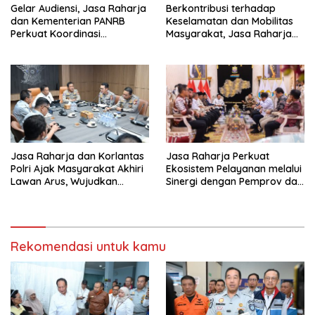
Gelar Audiensi, Jasa Raharja
Berkontribusi terhadap
dan Kementerian PANRB
Keselamatan dan Mobilitas
Perkuat Koordinasi
Masyarakat, Jasa Raharja
Tingkatkan Kepatuhan PKB
Raih Penghargaan di Ajang
dan SWDKLL
Transportasi Indonesia
Awards 2026
Jasa Raharja dan Korlantas
Jasa Raharja Perkuat
Polri Ajak Masyarakat Akhiri
Ekosistem Pelayanan melalui
Lawan Arus, Wujudkan
Sinergi dengan Pemprov dan
Budaya Keselamatan Berlalu
Polda Jambi
Lintas
Rekomendasi untuk kamu