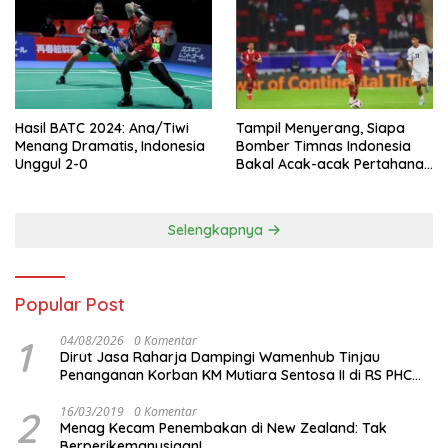
Hasil BATC 2024: Ana/Tiwi
Tampil Menyerang, Siapa
Menang Dramatis, Indonesia
Bomber Timnas Indonesia
Unggul 2-0
Bakal Acak-acak Pertahanan
Vietnam di Piala Asia 2023
Malam ini
Selengkapnya
Popular Post
1
04/08/2026
0 Komentar
Dirut Jasa Raharja Dampingi Wamenhub Tinjau
Penanganan Korban KM Mutiara Sentosa II di RS PHC
Surabaya
2
16/03/2019
0 Komentar
Menag Kecam Penembakan di New Zealand: Tak
Berperikemanusiaan!