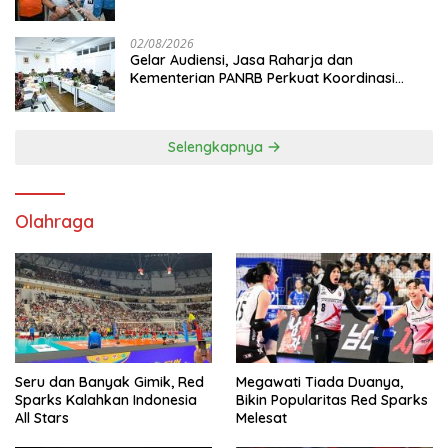
Mutiara Sentosa II
02/08/2026
Gelar Audiensi, Jasa Raharja dan
Kementerian PANRB Perkuat Koordinasi
Tingkatkan Kepatuhan PKB dan SWDKLL
Selengkapnya
Olahraga
Seru dan Banyak Gimik, Red
Megawati Tiada Duanya,
Sparks Kalahkan Indonesia
Bikin Popularitas Red Sparks
All Stars
Melesat