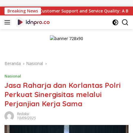
Langsung
ke
stomer Support and Service Quality: A Beginner’s Guide
Breaking News
konten
Beranda
Nasional
Nasional
Jasa Raharja dan Korlantas Polri
Perkuat Sinergisitas melalui
Perjanjian Kerja Sama
Redaksi
10/09/2025