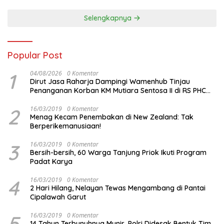
Malam ini
Selengkapnya
Popular Post
1
04/08/2026
0 Komentar
Dirut Jasa Raharja Dampingi Wamenhub Tinjau
Penanganan Korban KM Mutiara Sentosa II di RS PHC
Surabaya
2
16/03/2019
0 Komentar
Menag Kecam Penembakan di New Zealand: Tak
Berperikemanusiaan!
3
16/03/2019
0 Komentar
Bersih-bersih, 60 Warga Tanjung Priok Ikuti Program
Padat Karya
4
16/03/2019
0 Komentar
2 Hari Hilang, Nelayan Tewas Mengambang di Pantai
Cipalawah Garut
5
16/03/2019
0 Komentar
14 Tahun Terbunuhnya Munir, Polri Didesak Bentuk Tim