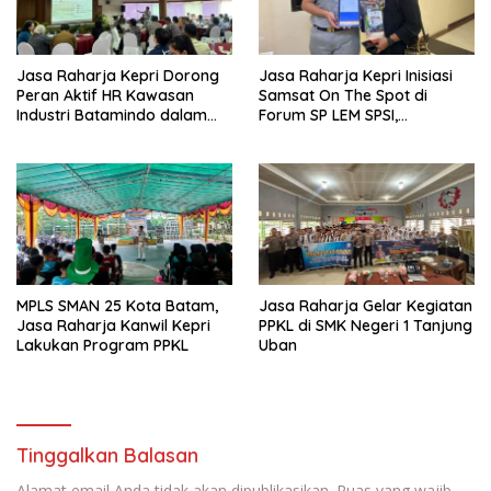
Jasa Raharja Kepri Dorong
Jasa Raharja Kepri Inisiasi
Peran Aktif HR Kawasan
Samsat On The Spot di
Industri Batamindo dalam
Forum SP LEM SPSI,
Pelaporan Kecelakaan Lalu
Wujudkan Layanan Pajak
Lintas
Kendaraan yang Mudah dan
Cepat
MPLS SMAN 25 Kota Batam,
Jasa Raharja Gelar Kegiatan
Jasa Raharja Kanwil Kepri
PPKL di SMK Negeri 1 Tanjung
Lakukan Program PPKL
Uban
Tinggalkan Balasan
Alamat email Anda tidak akan dipublikasikan.
Ruas yang wajib