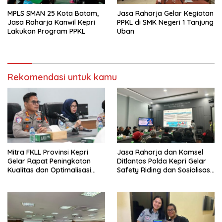
MPLS SMAN 25 Kota Batam,
Jasa Raharja Gelar Kegiatan
Jasa Raharja Kanwil Kepri
PPKL di SMK Negeri 1 Tanjung
Lakukan Program PPKL
Uban
Rekomendasi untuk kamu
Mitra FKLL Provinsi Kepri
Jasa Raharja dan Kamsel
Gelar Rapat Peningkatan
Ditlantas Polda Kepri Gelar
Kualitas dan Optimalisasi
Safety Riding dan Sosialisasi
Tertib Lalu Lintas untuk
PPGD Kepada Serikat
Pencegahan Fatalitas Laka
Pekerja PT. Mcdermott
Lantas
Indonesia