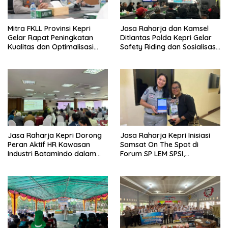
Mitra FKLL Provinsi Kepri
Jasa Raharja dan Kamsel
Gelar Rapat Peningkatan
Ditlantas Polda Kepri Gelar
Kualitas dan Optimalisasi
Safety Riding dan Sosialisasi
Tertib Lalu Lintas untuk
PPGD Kepada Serikat
Pencegahan Fatalitas Laka
Pekerja PT. Mcdermott
Lantas
Indonesia
Jasa Raharja Kepri Dorong
Jasa Raharja Kepri Inisiasi
Peran Aktif HR Kawasan
Samsat On The Spot di
Industri Batamindo dalam
Forum SP LEM SPSI,
Pelaporan Kecelakaan Lalu
Wujudkan Layanan Pajak
Lintas
Kendaraan yang Mudah dan
Cepat