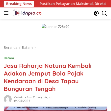
Langsung
Breaking News
Pastikan Pekayanan Maksimal, Direksi Jasa Raharja Tinjau
ke
konten
Beranda
Batam
Batam
Jasa Raharja Natuna Kembali
Adakan Jemput Bola Pajak
Kendaraan di Desa Tapau
Bunguran Tengah
Redaksi
-
Jasa Raharja Kepri
04/05/2024