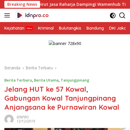
Langsung
Dirut Jasa Raharja Dampingi Wamenhub Tinjau Penanganan Ko
Breaking News
ke
konten
Kejahatan
Kriminal
Bulutangkis
Bandung
DKI Jakar
Beranda
Berita Terbaru
Berita Terbaru
,
Berita Utama
,
Tanjungpinang
Jelang HUT ke 57 Kowal,
Gabungan Kowal Tanjungpinang
Anjangsana ke Purnawiran Kowal
IDNPRO
12/12/2019