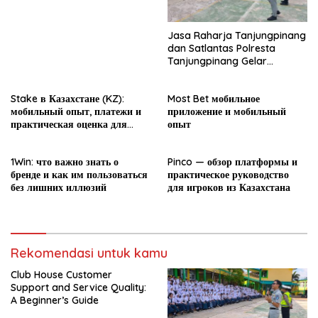
Jasa Raharja Tanjungpinang
dan Satlantas Polresta
Tanjungpinang Gelar
Sosialisasi PPKL dalam
rangka MPLS
Stake в Казахстане (KZ):
Most Bet мобильное
мобильный опыт, платежи и
приложение и мобильный
практическая оценка для
опыт
новичка
1Win: что важно знать о
Pinco — обзор платформы и
бренде и как им пользоваться
практическое руководство
без лишних иллюзий
для игроков из Казахстана
Rekomendasi untuk kamu
Club House Customer
Support and Service Quality:
A Beginner’s Guide