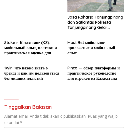
Jasa Raharja Tanjungpinang
dan Satlantas Polresta
Tanjungpinang Gelar
Sosialisasi PPKL dalam
rangka MPLS
Stake в Казахстане (KZ):
Most Bet мобильное
мобильный опыт, платежи и
приложение и мобильный
практическая оценка для
опыт
новичка
1Win: что важно знать о
Pinco — обзор платформы и
бренде и как им пользоваться
практическое руководство
без лишних иллюзий
для игроков из Казахстана
Tinggalkan Balasan
Alamat email Anda tidak akan dipublikasikan.
Ruas yang wajib
ditandai
*