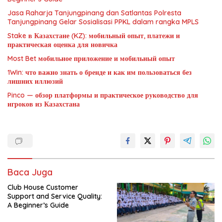
Jasa Raharja Tanjungpinang dan Satlantas Polresta
Tanjungpinang Gelar Sosialisasi PPKL dalam rangka MPLS
Stake в Казахстане (KZ): мобильный опыт, платежи и
практическая оценка для новичка
Most Bet мобильное приложение и мобильный опыт
1Win: что важно знать о бренде и как им пользоваться без
лишних иллюзий
Pinco — обзор платформы и практическое руководство для
игроков из Казахстана
Baca Juga
Club House Customer
Support and Service Quality:
A Beginner’s Guide