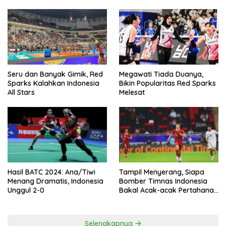
Seru dan Banyak Gimik, Red
Megawati Tiada Duanya,
Sparks Kalahkan Indonesia
Bikin Popularitas Red Sparks
All Stars
Melesat
Hasil BATC 2024: Ana/Tiwi
Tampil Menyerang, Siapa
Menang Dramatis, Indonesia
Bomber Timnas Indonesia
Unggul 2-0
Bakal Acak-acak Pertahanan
Vietnam di Piala Asia 2023
Malam ini
Selengkapnya