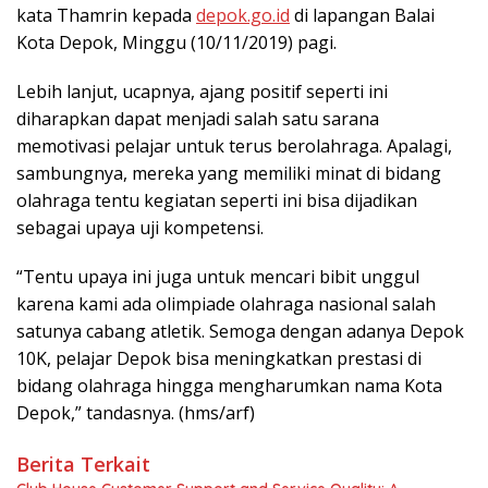
kata Thamrin kepada
depok.go.id
di lapangan Balai
Kota Depok, Minggu (10/11/2019) pagi.
Lebih lanjut, ucapnya, ajang positif seperti ini
diharapkan dapat menjadi salah satu sarana
memotivasi pelajar untuk terus berolahraga. Apalagi,
sambungnya, mereka yang memiliki minat di bidang
olahraga tentu kegiatan seperti ini bisa dijadikan
sebagai upaya uji kompetensi.
“Tentu upaya ini juga untuk mencari bibit unggul
karena kami ada olimpiade olahraga nasional salah
satunya cabang atletik. Semoga dengan adanya Depok
10K, pelajar Depok bisa meningkatkan prestasi di
bidang olahraga hingga mengharumkan nama Kota
Depok,” tandasnya. (hms/arf)
Berita Terkait