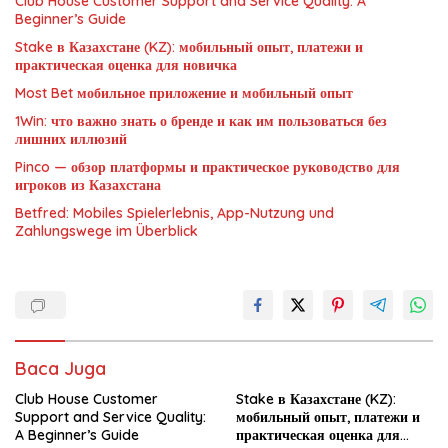
Club House Customer Support and Service Quality: A
Beginner’s Guide
Stake в Казахстане (KZ): мобильный опыт, платежи и
практическая оценка для новичка
Most Bet мобильное приложение и мобильный опыт
1Win: что важно знать о бренде и как им пользоваться без
лишних иллюзий
Pinco — обзор платформы и практическое руководство для
игроков из Казахстана
Betfred: Mobiles Spielerlebnis, App-Nutzung und
Zahlungswege im Überblick
Baca Juga
Club House Customer
Stake в Казахстане (KZ):
Support and Service Quality:
мобильный опыт, платежи и
A Beginner’s Guide
практическая оценка для