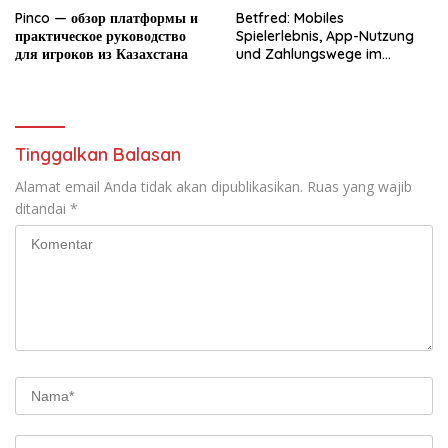
Pinco — обзор платформы и
Betfred: Mobiles
практическое руководство
Spielerlebnis, App-Nutzung
для игроков из Казахстана
und Zahlungswege im
Überblick
Tinggalkan Balasan
Alamat email Anda tidak akan dipublikasikan.
Ruas yang wajib
ditandai
*