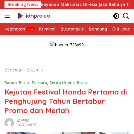
Langsung
kayanan Maksimal, Direksi Jasa Raharja Tinjau Korban Kebakar
Breaking News
ke
konten
Kejahatan
Kriminal
Bulutangkis
Bandung
DKI Jakar
Beranda
Batam
Batam
,
Berita Terbaru
,
Berita Utama
,
Bisnis
Kejutan Festival Honda Pertama di
Penghujung Tahun Bertabur
Promo dan Meriah
IDNPRO
10/12/2019