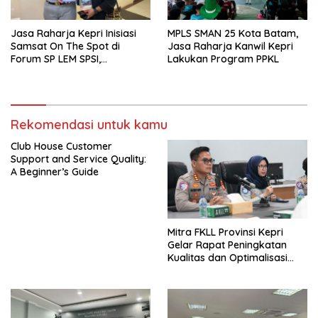
Jasa Raharja Kepri Inisiasi
MPLS SMAN 25 Kota Batam,
Samsat On The Spot di
Jasa Raharja Kanwil Kepri
Forum SP LEM SPSI,
Lakukan Program PPKL
Wujudkan Layanan Pajak
Kendaraan yang Mudah dan
Cepat
Rekomendasi untuk kamu
Club House Customer
Support and Service Quality:
A Beginner’s Guide
Mitra FKLL Provinsi Kepri
Gelar Rapat Peningkatan
Kualitas dan Optimalisasi
Tertib Lalu Lintas untuk
Pencegahan Fatalitas Laka
Lantas