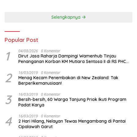
Vietnam di Piala Asia 2023
Malam ini
Selengkapnya
Popular Post
1
04/08/2026
0 Komentar
Dirut Jasa Raharja Dampingi Wamenhub Tinjau
Penanganan Korban KM Mutiara Sentosa II di RS PHC
Surabaya
2
16/03/2019
0 Komentar
Menag Kecam Penembakan di New Zealand: Tak
Berperikemanusiaan!
3
16/03/2019
0 Komentar
Bersih-bersih, 60 Warga Tanjung Priok Ikuti Program
Padat Karya
4
16/03/2019
0 Komentar
2 Hari Hilang, Nelayan Tewas Mengambang di Pantai
Cipalawah Garut