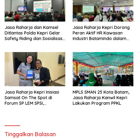
Jasa Raharja dan Kamsel
Jasa Raharja Kepri Dorong
Ditlantas Polda Kepri Gelar
Peran Aktif HR Kawasan
Safety Riding dan Sosialisasi
Industri Batamindo dalam
PPGD Kepada Serikat
Pelaporan Kecelakaan Lalu
Pekerja PT. Mcdermott
Lintas
Indonesia
Jasa Raharja Kepri Inisiasi
MPLS SMAN 25 Kota Batam,
Samsat On The Spot di
Jasa Raharja Kanwil Kepri
Forum SP LEM SPSI,
Lakukan Program PPKL
Wujudkan Layanan Pajak
Kendaraan yang Mudah dan
Cepat
Tinggalkan Balasan