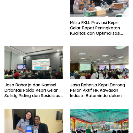
Mitra FKLL Provinsi Kepri
Gelar Rapat Peningkatan
Kualitas dan Optimalisasi
Tertib Lalu Lintas untuk
Pencegahan Fatalitas Laka
Lantas
Jasa Raharja dan Kamsel
Jasa Raharja Kepri Dorong
Ditlantas Polda Kepri Gelar
Peran Aktif HR Kawasan
Safety Riding dan Sosialisasi
Industri Batamindo dalam
PPGD Kepada Serikat
Pelaporan Kecelakaan Lalu
Pekerja PT. Mcdermott
Lintas
Indonesia