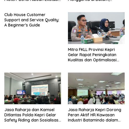
di HH Club Planet 3.0 Batam
Penegak Hukum Dianggap
Tutup Mata
Club House Customer
Support and Service Quality:
A Beginner’s Guide
Mitra FKLL Provinsi Kepri
Gelar Rapat Peningkatan
Kualitas dan Optimalisasi
Tertib Lalu Lintas untuk
Pencegahan Fatalitas Laka
Lantas
Jasa Raharja dan Kamsel
Jasa Raharja Kepri Dorong
Ditlantas Polda Kepri Gelar
Peran Aktif HR Kawasan
Safety Riding dan Sosialisasi
Industri Batamindo dalam
PPGD Kepada Serikat
Pelaporan Kecelakaan Lalu