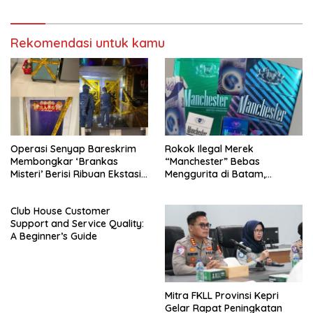
Pekerja PT. Mcdermott
Lintas
Indonesia
Rekomendasi untuk kamu
Operasi Senyap Bareskrim
Rokok Ilegal Merek
Membongkar ‘Brankas
“Manchester” Bebas
Misteri’ Berisi Ribuan Ekstasi
Menggurita di Batam,
di HH Club Planet 3.0 Batam
Penegak Hukum Dianggap
Tutup Mata
Club House Customer
Support and Service Quality:
A Beginner’s Guide
Mitra FKLL Provinsi Kepri
Gelar Rapat Peningkatan