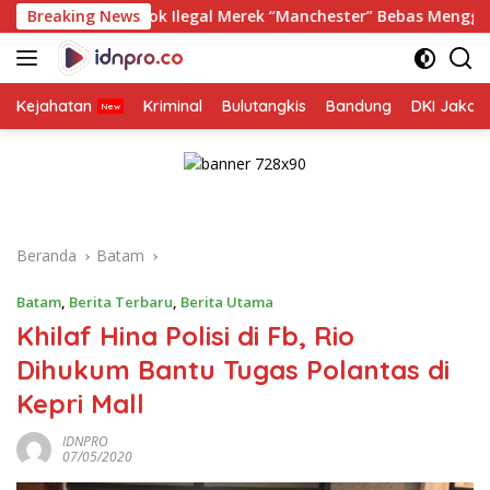
Langsung
k Ilegal Merek “Manchester” Bebas Menggurita di Batam, Pe
Breaking News
ke
konten
Kejahatan
Kriminal
Bulutangkis
Bandung
DKI Jakar
Beranda
Batam
Batam
,
Berita Terbaru
,
Berita Utama
Khilaf Hina Polisi di Fb, Rio
Dihukum Bantu Tugas Polantas di
Kepri Mall
IDNPRO
07/05/2020