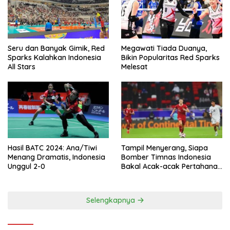
Seru dan Banyak Gimik, Red
Megawati Tiada Duanya,
Sparks Kalahkan Indonesia
Bikin Popularitas Red Sparks
All Stars
Melesat
Hasil BATC 2024: Ana/Tiwi
Tampil Menyerang, Siapa
Menang Dramatis, Indonesia
Bomber Timnas Indonesia
Unggul 2-0
Bakal Acak-acak Pertahanan
Vietnam di Piala Asia 2023
Malam ini
Selengkapnya