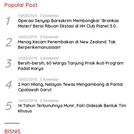
Popular Post
1
10/08/2026
0 Komentar
Operasi Senyap Bareskrim Membongkar ‘Brankas
Misteri’ Berisi Ribuan Ekstasi di HH Club Planet 3.0
Batam
2
16/03/2019
0 Komentar
Menag Kecam Penembakan di New Zealand: Tak
Berperikemanusiaan!
3
16/03/2019
0 Komentar
Bersih-bersih, 60 Warga Tanjung Priok Ikuti Program
Padat Karya
4
16/03/2019
0 Komentar
2 Hari Hilang, Nelayan Tewas Mengambang di Pantai
Cipalawah Garut
5
16/03/2019
0 Komentar
14 Tahun Terbunuhnya Munir, Polri Didesak Bentuk Tim
Khusus
BISNIS