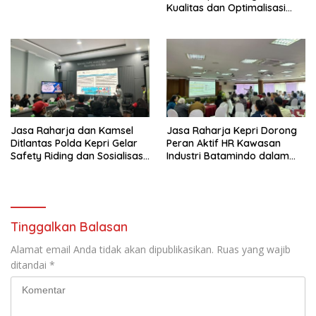
Kualitas dan Optimalisasi
Tertib Lalu Lintas untuk
Pencegahan Fatalitas Laka
Lantas
Jasa Raharja dan Kamsel
Jasa Raharja Kepri Dorong
Ditlantas Polda Kepri Gelar
Peran Aktif HR Kawasan
Safety Riding dan Sosialisasi
Industri Batamindo dalam
PPGD Kepada Serikat
Pelaporan Kecelakaan Lalu
Pekerja PT. Mcdermott
Lintas
Indonesia
Tinggalkan Balasan
Alamat email Anda tidak akan dipublikasikan.
Ruas yang wajib
ditandai
*