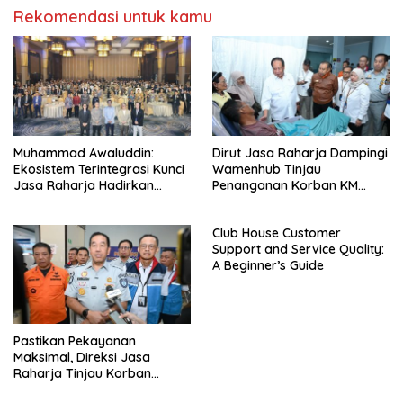
Rekomendasi untuk kamu
Muhammad Awaluddin:
Dirut Jasa Raharja Dampingi
Ekosistem Terintegrasi Kunci
Wamenhub Tinjau
Jasa Raharja Hadirkan
Penanganan Korban KM
Pelayanan Maksimal Kepada
Mutiara Sentosa II di RS PHC
masyarakat
Surabaya
Club House Customer
Support and Service Quality:
A Beginner’s Guide
Pastikan Pekayanan
Maksimal, Direksi Jasa
Raharja Tinjau Korban
Kebakaran KM Mutiara