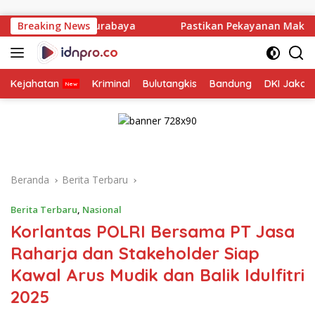
Langsung
ke
rabaya
Breaking News
Pastikan Pekayanan Maksimal, Direksi Jasa Rah
konten
Kejahatan
Kriminal
Bulutangkis
Bandung
DKI Jakar
Beranda
Berita Terbaru
Berita Terbaru
,
Nasional
Korlantas POLRI Bersama PT Jasa
Raharja dan Stakeholder Siap
Kawal Arus Mudik dan Balik Idulfitri
2025