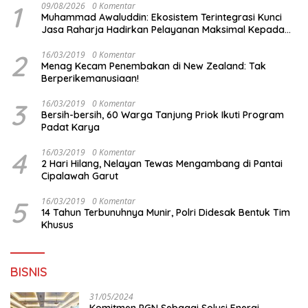
1
09/08/2026
0 Komentar
Muhammad Awaluddin: Ekosistem Terintegrasi Kunci
Jasa Raharja Hadirkan Pelayanan Maksimal Kepada
masyarakat
2
16/03/2019
0 Komentar
Menag Kecam Penembakan di New Zealand: Tak
Berperikemanusiaan!
3
16/03/2019
0 Komentar
Bersih-bersih, 60 Warga Tanjung Priok Ikuti Program
Padat Karya
4
16/03/2019
0 Komentar
2 Hari Hilang, Nelayan Tewas Mengambang di Pantai
Cipalawah Garut
5
16/03/2019
0 Komentar
14 Tahun Terbunuhnya Munir, Polri Didesak Bentuk Tim
Khusus
BISNIS
31/05/2024