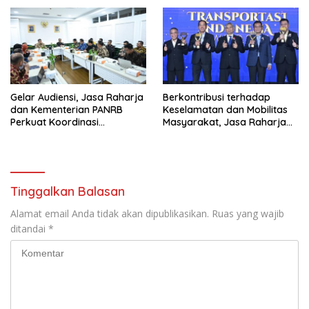
Sentosa II
Gelar Audiensi, Jasa Raharja
Berkontribusi terhadap
dan Kementerian PANRB
Keselamatan dan Mobilitas
Perkuat Koordinasi
Masyarakat, Jasa Raharja
Tingkatkan Kepatuhan PKB
Raih Penghargaan di Ajang
dan SWDKLL
Transportasi Indonesia
Awards 2026
Tinggalkan Balasan
Alamat email Anda tidak akan dipublikasikan.
Ruas yang wajib
ditandai
*