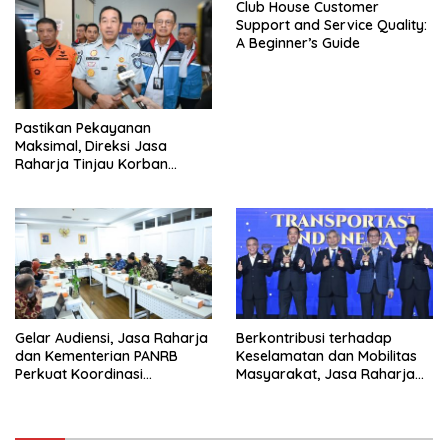
Club House Customer
Support and Service Quality:
A Beginner’s Guide
Pastikan Pekayanan
Maksimal, Direksi Jasa
Raharja Tinjau Korban
Kebakaran KM Mutiara
Sentosa II
Gelar Audiensi, Jasa Raharja
Berkontribusi terhadap
dan Kementerian PANRB
Keselamatan dan Mobilitas
Perkuat Koordinasi
Masyarakat, Jasa Raharja
Tingkatkan Kepatuhan PKB
Raih Penghargaan di Ajang
dan SWDKLL
Transportasi Indonesia
Awards 2026