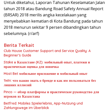
Untuk diketahui, Laporan Tahunan Keselamatan Jalan
tahun 2018 atau Bandung Road Safety Annual Report
(BRSAR) 2018 merilis angka kecelakaan yang
menyebabkan kematian di Kota Bandung pada tahun
2018 menurun sekitar 9 persen dibandingkan tahun
sebelumnya. (r/arf)
Berita Terkait
Club House Customer Support and Service Quality: A
Beginner’s Guide
Stake в Казахстане (KZ): мобильный опыт, платежи и
практическая оценка для новичка
Most Bet мобильное приложение и мобильный опыт
1Win: что важно знать о бренде и как им пользоваться без
лишних иллюзий
Pinco — обзор платформы и практическое руководство для
игроков из Казахстана
Betfred: Mobiles Spielerlebnis, App-Nutzung und
Zahlungswege im Überblick