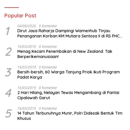
Popular Post
1
04/08/2026
0 Komentar
Dirut Jasa Raharja Dampingi Wamenhub Tinjau
Penanganan Korban KM Mutiara Sentosa II di RS PHC
Surabaya
2
16/03/2019
0 Komentar
Menag Kecam Penembakan di New Zealand: Tak
Berperikemanusiaan!
3
16/03/2019
0 Komentar
Bersih-bersih, 60 Warga Tanjung Priok Ikuti Program
Padat Karya
4
16/03/2019
0 Komentar
2 Hari Hilang, Nelayan Tewas Mengambang di Pantai
Cipalawah Garut
5
16/03/2019
0 Komentar
14 Tahun Terbunuhnya Munir, Polri Didesak Bentuk Tim
Khusus