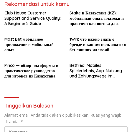
Rekomendasi untuk kamu
Club House Customer
Stake в Казахстане (KZ):
Support and Service Quality:
мобильный опыт, платежи и
A Beginner’s Guide
практическая оценка для
новичка
Most Bet мобильное
1Win: что важно знать о
приложение и мобильный
бренде и как им пользоваться
опыт
без лишних иллюзий
Pinco — обзор платформы и
Betfred: Mobiles
практическое руководство
Spielerlebnis, App-Nutzung
для игроков из Казахстана
und Zahlungswege im
Überblick
Tinggalkan Balasan
Alamat email Anda tidak akan dipublikasikan.
Ruas yang wajib
ditandai
*