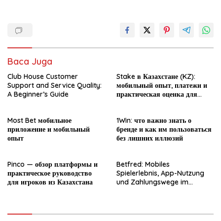
Baca Juga
Club House Customer
Stake в Казахстане (KZ):
Support and Service Quality:
мобильный опыт, платежи и
A Beginner’s Guide
практическая оценка для
новичка
Most Bet мобильное
1Win: что важно знать о
приложение и мобильный
бренде и как им пользоваться
опыт
без лишних иллюзий
Pinco — обзор платформы и
Betfred: Mobiles
практическое руководство
Spielerlebnis, App-Nutzung
для игроков из Казахстана
und Zahlungswege im
Überblick