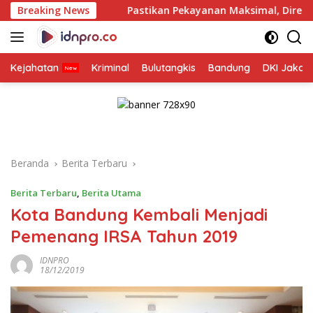
Langsung
Breaking News
Pastikan Pekayanan Maksimal, Direksi Jasa Raharja Ti
ke
konten
Kejahatan
Kriminal
Bulutangkis
Bandung
DKI Jakar
Beranda
Berita Terbaru
Berita Terbaru
,
Berita Utama
Kota Bandung Kembali Menjadi
Pemenang IRSA Tahun 2019
IDNPRO
18/12/2019