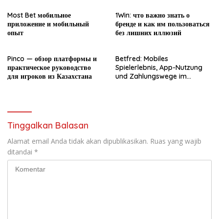
Most Bet мобильное
1Win: что важно знать о
приложение и мобильный
бренде и как им пользоваться
опыт
без лишних иллюзий
Pinco — обзор платформы и
Betfred: Mobiles
практическое руководство
Spielerlebnis, App-Nutzung
для игроков из Казахстана
und Zahlungswege im
Überblick
Tinggalkan Balasan
Alamat email Anda tidak akan dipublikasikan.
Ruas yang wajib
ditandai
*