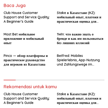
Baca Juga
Club House Customer
Stake в Казахстане (KZ):
Support and Service Quality:
мобильный опыт, платежи и
A Beginner’s Guide
практическая оценка для
новичка
Most Bet мобильное
1Win: что важно знать о
приложение и мобильный
бренде и как им пользоваться
опыт
без лишних иллюзий
Pinco — обзор платформы и
Betfred: Mobiles
практическое руководство
Spielerlebnis, App-Nutzung
для игроков из Казахстана
und Zahlungswege im
Überblick
Rekomendasi untuk kamu
Club House Customer
Stake в Казахстане (KZ):
Support and Service Quality:
мобильный опыт, платежи и
A Beginner’s Guide
практическая оценка для
новичка