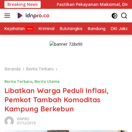
Langsung
a
Breaking News
Pastikan Pekayanan Maksimal, Direksi Jasa Raharja T
ke
konten
Kejahatan
Kriminal
Bulutangkis
Bandung
DKI Jakar
Beranda
Berita Terbaru
Berita Terbaru
,
Berita Utama
Libatkan Warga Peduli Inflasi,
Pemkot Tambah Komoditas
Kampung Berkebun
IDNPRO
07/12/2019