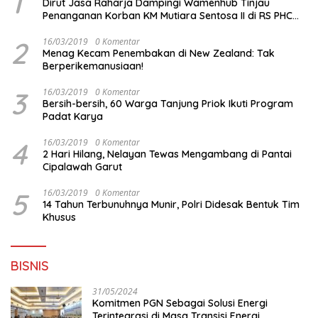
1
Dirut Jasa Raharja Dampingi Wamenhub Tinjau
Penanganan Korban KM Mutiara Sentosa II di RS PHC
Surabaya
2
16/03/2019
0 Komentar
Menag Kecam Penembakan di New Zealand: Tak
Berperikemanusiaan!
3
16/03/2019
0 Komentar
Bersih-bersih, 60 Warga Tanjung Priok Ikuti Program
Padat Karya
4
16/03/2019
0 Komentar
2 Hari Hilang, Nelayan Tewas Mengambang di Pantai
Cipalawah Garut
5
16/03/2019
0 Komentar
14 Tahun Terbunuhnya Munir, Polri Didesak Bentuk Tim
Khusus
BISNIS
31/05/2024
Komitmen PGN Sebagai Solusi Energi
Terintegrasi di Masa Transisi Energi