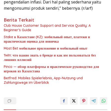
pengendalian inflasi. Dari hal paling sederhana yaitu
mengonsumsi produk sendiri,” bebernya. (r/arf)
Berita Terkait
Club House Customer Support and Service Quality: A
Beginner’s Guide
Stake в Казахстане (KZ): мобильный опыт, платежи и
практическая оценка для новичка
Most Bet мобильное приложение и мобильный опыт
1Win: что важно знать о бренде и как им пользоваться без
лишних иллюзий
Pinco — обзор платформы и практическое руководство для
игроков из Казахстана
Betfred: Mobiles Spielerlebnis, App-Nutzung und
Zahlungswege im Überblick