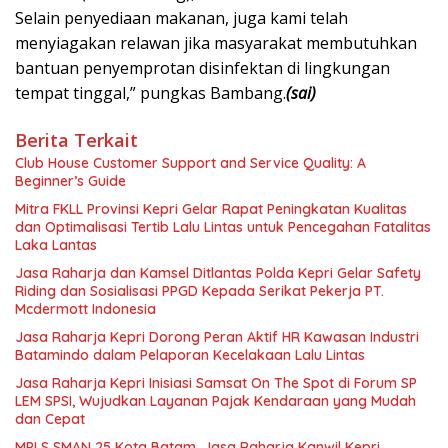
Selain penyediaan makanan, juga kami telah
menyiagakan relawan jika masyarakat membutuhkan
bantuan penyemprotan disinfektan di lingkungan
tempat tinggal,” pungkas Bambang.
(sai)
Berita Terkait
Club House Customer Support and Service Quality: A
Beginner’s Guide
Mitra FKLL Provinsi Kepri Gelar Rapat Peningkatan Kualitas
dan Optimalisasi Tertib Lalu Lintas untuk Pencegahan Fatalitas
Laka Lantas
Jasa Raharja dan Kamsel Ditlantas Polda Kepri Gelar Safety
Riding dan Sosialisasi PPGD Kepada Serikat Pekerja PT.
Mcdermott Indonesia
Jasa Raharja Kepri Dorong Peran Aktif HR Kawasan Industri
Batamindo dalam Pelaporan Kecelakaan Lalu Lintas
Jasa Raharja Kepri Inisiasi Samsat On The Spot di Forum SP
LEM SPSI, Wujudkan Layanan Pajak Kendaraan yang Mudah
dan Cepat
MPLS SMAN 25 Kota Batam, Jasa Raharja Kanwil Kepri