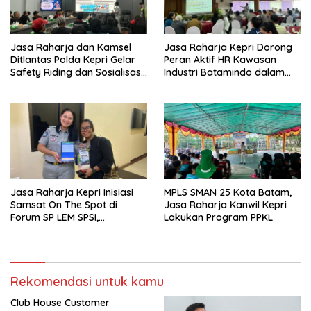
Jasa Raharja dan Kamsel
Jasa Raharja Kepri Dorong
Ditlantas Polda Kepri Gelar
Peran Aktif HR Kawasan
Safety Riding dan Sosialisasi
Industri Batamindo dalam
PPGD Kepada Serikat
Pelaporan Kecelakaan Lalu
Pekerja PT. Mcdermott
Lintas
Indonesia
Jasa Raharja Kepri Inisiasi
MPLS SMAN 25 Kota Batam,
Samsat On The Spot di
Jasa Raharja Kanwil Kepri
Forum SP LEM SPSI,
Lakukan Program PPKL
Wujudkan Layanan Pajak
Kendaraan yang Mudah dan
Cepat
Rekomendasi untuk kamu
Club House Customer