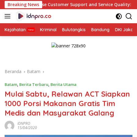
Langsung
 Customer Support and Service Quality: A Beginner’s Guide
Breaking News
ke
konten
Kejahatan
Kriminal
Bulutangkis
Bandung
DKI Jakar
Beranda
Batam
Batam
,
Berita Terbaru
,
Berita Utama
Mulai Sabtu, Relawan ACT Siapkan
1000 Porsi Makanan Gratis Tim
Medis dan Masyarakat Galang
IDNPRO
15/04/2020