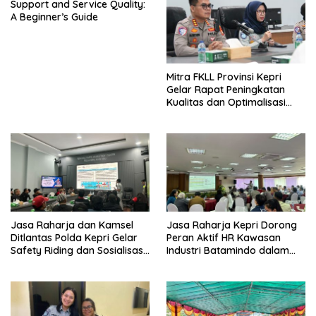
Support and Service Quality:
A Beginner’s Guide
Mitra FKLL Provinsi Kepri
Gelar Rapat Peningkatan
Kualitas dan Optimalisasi
Tertib Lalu Lintas untuk
Pencegahan Fatalitas Laka
Lantas
Jasa Raharja dan Kamsel
Jasa Raharja Kepri Dorong
Ditlantas Polda Kepri Gelar
Peran Aktif HR Kawasan
Safety Riding dan Sosialisasi
Industri Batamindo dalam
PPGD Kepada Serikat
Pelaporan Kecelakaan Lalu
Pekerja PT. Mcdermott
Lintas
Indonesia