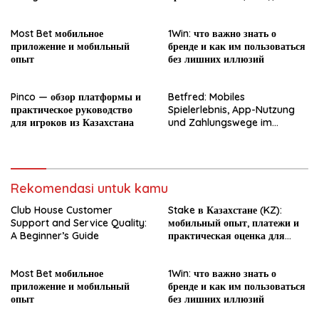
новичка
Most Bet мобильное
1Win: что важно знать о
приложение и мобильный
бренде и как им пользоваться
опыт
без лишних иллюзий
Pinco — обзор платформы и
Betfred: Mobiles
практическое руководство
Spielerlebnis, App-Nutzung
для игроков из Казахстана
und Zahlungswege im
Überblick
Rekomendasi untuk kamu
Club House Customer
Stake в Казахстане (KZ):
Support and Service Quality:
мобильный опыт, платежи и
A Beginner’s Guide
практическая оценка для
новичка
Most Bet мобильное
1Win: что важно знать о
приложение и мобильный
бренде и как им пользоваться
опыт
без лишних иллюзий