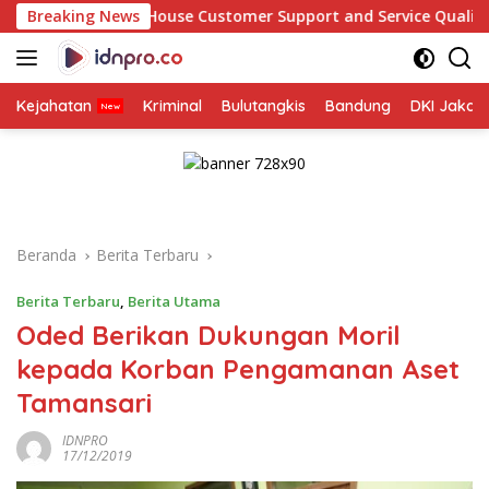
Langsung
b House Customer Support and Service Quality: A Beginner’s Gu
Breaking News
ke
konten
Kejahatan
Kriminal
Bulutangkis
Bandung
DKI Jakar
Beranda
Berita Terbaru
Berita Terbaru
,
Berita Utama
Oded Berikan Dukungan Moril
kepada Korban Pengamanan Aset
Tamansari
IDNPRO
17/12/2019