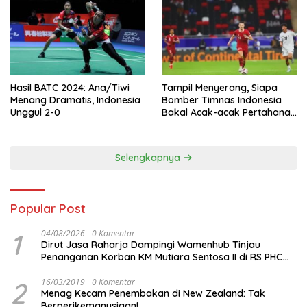
Hasil BATC 2024: Ana/Tiwi
Tampil Menyerang, Siapa
Menang Dramatis, Indonesia
Bomber Timnas Indonesia
Unggul 2-0
Bakal Acak-acak Pertahanan
Vietnam di Piala Asia 2023
Malam ini
Selengkapnya
Popular Post
1
04/08/2026
0 Komentar
Dirut Jasa Raharja Dampingi Wamenhub Tinjau
Penanganan Korban KM Mutiara Sentosa II di RS PHC
Surabaya
2
16/03/2019
0 Komentar
Menag Kecam Penembakan di New Zealand: Tak
Berperikemanusiaan!