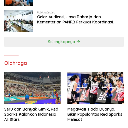
Mutiara Sentosa II
02/08/2026
Gelar Audiensi, Jasa Raharja dan
Kementerian PANRB Perkuat Koordinasi
Tingkatkan Kepatuhan PKB dan SWDKLL
Selengkapnya
Olahraga
Seru dan Banyak Gimik, Red
Megawati Tiada Duanya,
Sparks Kalahkan Indonesia
Bikin Popularitas Red Sparks
All Stars
Melesat