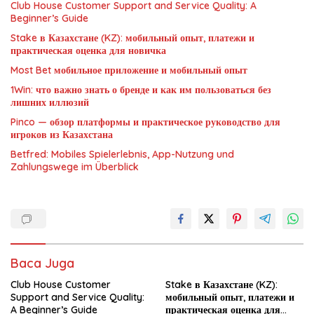
Club House Customer Support and Service Quality: A
Beginner’s Guide
Stake в Казахстане (KZ): мобильный опыт, платежи и
практическая оценка для новичка
Most Bet мобильное приложение и мобильный опыт
1Win: что важно знать о бренде и как им пользоваться без
лишних иллюзий
Pinco — обзор платформы и практическое руководство для
игроков из Казахстана
Betfred: Mobiles Spielerlebnis, App-Nutzung und
Zahlungswege im Überblick
Baca Juga
Club House Customer
Stake в Казахстане (KZ):
Support and Service Quality:
мобильный опыт, платежи и
A Beginner’s Guide
практическая оценка для