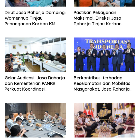
Dirut Jasa Raharja Dampingi
Pastikan Pekayanan
Wamenhub Tinjau
Maksimal, Direksi Jasa
Penanganan Korban KM
Raharja Tinjau Korban
Mutiara Sentosa II di RS PHC
Kebakaran KM Mutiara
Surabaya
Sentosa II
Gelar Audiensi, Jasa Raharja
Berkontribusi terhadap
dan Kementerian PANRB
Keselamatan dan Mobilitas
Perkuat Koordinasi
Masyarakat, Jasa Raharja
Tingkatkan Kepatuhan PKB
Raih Penghargaan di Ajang
dan SWDKLL
Transportasi Indonesia
Awards 2026