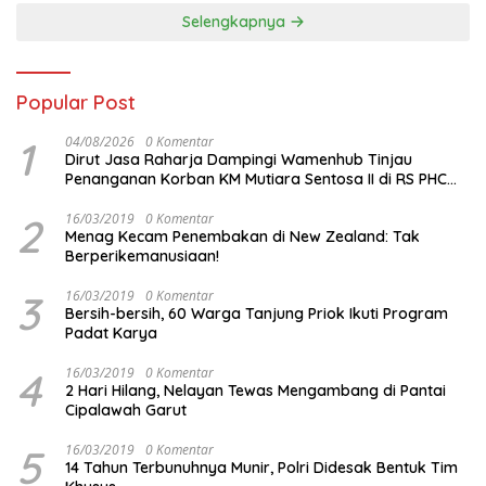
Selengkapnya
Popular Post
1
04/08/2026
0 Komentar
Dirut Jasa Raharja Dampingi Wamenhub Tinjau
Penanganan Korban KM Mutiara Sentosa II di RS PHC
Surabaya
2
16/03/2019
0 Komentar
Menag Kecam Penembakan di New Zealand: Tak
Berperikemanusiaan!
3
16/03/2019
0 Komentar
Bersih-bersih, 60 Warga Tanjung Priok Ikuti Program
Padat Karya
4
16/03/2019
0 Komentar
2 Hari Hilang, Nelayan Tewas Mengambang di Pantai
Cipalawah Garut
5
16/03/2019
0 Komentar
14 Tahun Terbunuhnya Munir, Polri Didesak Bentuk Tim