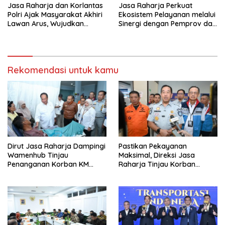
Jasa Raharja dan Korlantas
Jasa Raharja Perkuat
Polri Ajak Masyarakat Akhiri
Ekosistem Pelayanan melalui
Lawan Arus, Wujudkan
Sinergi dengan Pemprov dan
Budaya Keselamatan Berlalu
Polda Jambi
Lintas
Rekomendasi untuk kamu
Dirut Jasa Raharja Dampingi
Pastikan Pekayanan
Wamenhub Tinjau
Maksimal, Direksi Jasa
Penanganan Korban KM
Raharja Tinjau Korban
Mutiara Sentosa II di RS PHC
Kebakaran KM Mutiara
Surabaya
Sentosa II