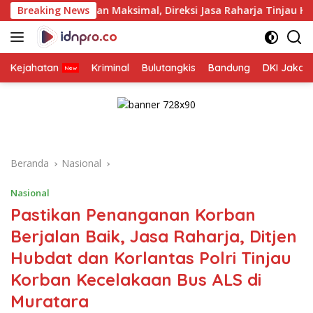
Langsung
 Maksimal, Direksi Jasa Raharja Tinjau Korban Kebakaran KM M
Breaking News
ke
konten
Kejahatan
Kriminal
Bulutangkis
Bandung
DKI Jakar
Beranda
Nasional
Nasional
Pastikan Penanganan Korban
Berjalan Baik, Jasa Raharja, Ditjen
Hubdat dan Korlantas Polri Tinjau
Korban Kecelakaan Bus ALS di
Muratara