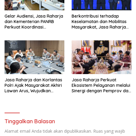
Gelar Audiensi, Jasa Raharja
Berkontribusi terhadap
dan Kementerian PANRB
Keselamatan dan Mobilitas
Perkuat Koordinasi
Masyarakat, Jasa Raharja
Tingkatkan Kepatuhan PKB
Raih Penghargaan di Ajang
dan SWDKLL
Transportasi Indonesia
Awards 2026
Jasa Raharja dan Korlantas
Jasa Raharja Perkuat
Polri Ajak Masyarakat Akhiri
Ekosistem Pelayanan melalui
Lawan Arus, Wujudkan
Sinergi dengan Pemprov dan
Budaya Keselamatan Berlalu
Polda Jambi
Lintas
Tinggalkan Balasan
Alamat email Anda tidak akan dipublikasikan.
Ruas yang wajib