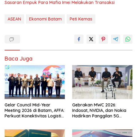
Sasaran Empuk Para Mafia Imei Melakukan Transaksi
ASEAN
Ekonomi Batam
Peti Kemas
Baca Juga
Gelar Council Mid-Year
Gebrakan MWC 2026:
Meeting 2026 di Batam, AFFA:
Indosat, NVIDIA, dan Nokia
Perkuat Konektivitas Logistik
Hadirkan Panggilan 5G
ASEAN di Tengah
Berbasis AI Pertama di Asia
Ketidakpastian Geopolitik
Tenggara