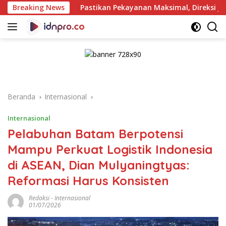
Langsung
Pastikan Pekayanan Maksimal, Direksi Jasa Raharja Tinjau Ko
Breaking News
ke
konten
Beranda
Internasional
Internasional
Pelabuhan Batam Berpotensi
Mampu Perkuat Logistik Indonesia
di ASEAN, Dian Mulyaningtyas:
Reformasi Harus Konsisten
Redaksi
-
Internasional
01/07/2026