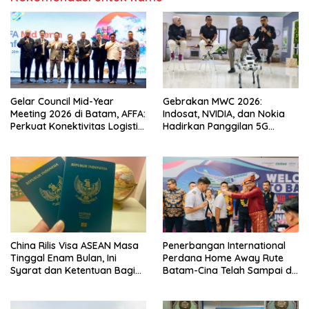
Gelar Council Mid-Year
Gebrakan MWC 2026:
Meeting 2026 di Batam, AFFA:
Indosat, NVIDIA, dan Nokia
Perkuat Konektivitas Logistik
Hadirkan Panggilan 5G
ASEAN di Tengah
Berbasis AI Pertama di Asia
Ketidakpastian Geopolitik
Tenggara
China Rilis Visa ASEAN Masa
Penerbangan International
Tinggal Enam Bulan, Ini
Perdana Home Away Rute
Syarat dan Ketentuan Bagi
Batam-Cina Telah Sampai di
WNI
BIB Pagi Ini