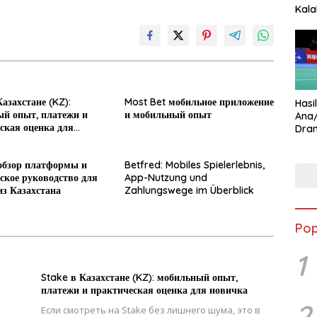
Kala
Star
азахстане (KZ):
Most Bet мобильное приложение
Hasi
й опыт, платежи и
и мобильный опыт
Ana
ская оценка для
Dram
Ungg
обзор платформы и
Betfred: Mobiles Spielerlebnis,
ское руководство для
App-Nutzung und
из Казахстана
Zahlungswege im Überblick
Pop
1
Stake в Казахстане (KZ): мобильный опыт,
платежи и практическая оценка для новичка
2
Если смотреть на Stake без лишнего шума, это в