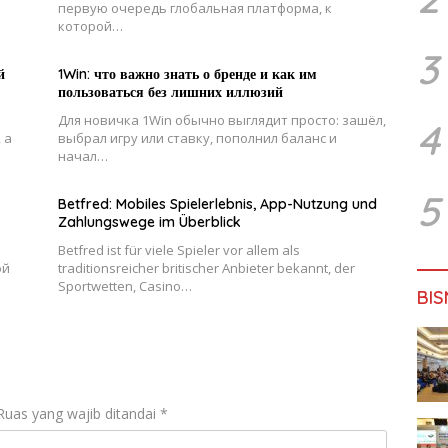
первую очередь глобальная платформа, к
которой…
3
й
1Win: что важно знать о бренде и как им
пользоваться без лишних иллюзий
Для новичка 1Win обычно выглядит просто: зашёл,
4
 а
выбрал игру или ставку, пополнил баланс и
начал…
5
Betfred: Mobiles Spielerlebnis, App-Nutzung und
Zahlungswege im Überblick
Betfred ist für viele Spieler vor allem als
ой
traditionsreicher britischer Anbieter bekannt, der
Sportwetten, Casino…
BIS
Ruas yang wajib ditandai
*