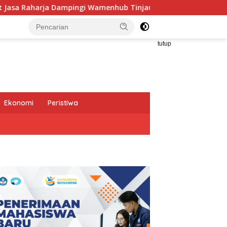
 Wamenhub Tinjau Penanganan Korban KM Mutiara Sentosa II d
tutup
Ekonomi
Peristiwa