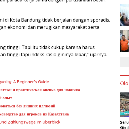
 di Kota Bandung tidak berjalan dengan sporadis.
gan ekonomi dan merugikan masyarakat serta
 tinggi. Tapi itu tidak cukup karena harus
 tinggi tapi indeks rasio gininya lebar,” ujarnya.
ality: A Beginner’s Guide
Ola
латежи и практическая оценка для новичка
й опыт
ьзоваться без лишних иллюзий
оводство для игроков из Казахстана
g und Zahlungswege im Überblick
Seru
Gimi