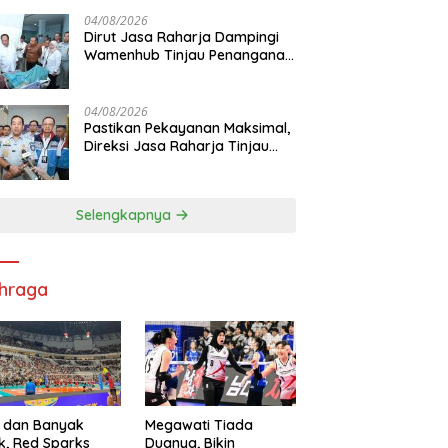
Pelayanan Maksimal Kepada
masyarakat
04/08/2026
Dirut Jasa Raharja Dampingi
Wamenhub Tinjau Penanganan
Korban KM Mutiara Sentosa II
di RS PHC Surabaya
04/08/2026
Pastikan Pekayanan Maksimal,
Direksi Jasa Raharja Tinjau
Korban Kebakaran KM Mutiara
Sentosa II
Selengkapnya
hraga
 dan Banyak
Megawati Tiada
k, Red Sparks
Duanya, Bikin