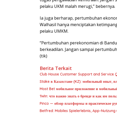
pelaku UKM malah merugi,” bebernya.
Ia juga berharap, pertumbuhan ekonomi
Walhasil hanya menciptakan ketimpan
pelaku UMKM.
“Pertumbuhan perekonomian di Bandung
berkeadilan. Jangan sampai pertumbuhan
(tik)
Berita Terkait
Club House Customer Support and Service Qu
Stake в Казахстане (KZ): мобильный опыт, п
Most Bet мобильное приложение и мобильны
1Win: что важно знать о бренде и как им пол
Pinco — обзор платформы и практическое рук
Betfred: Mobiles Spielerlebnis, App-Nutzun