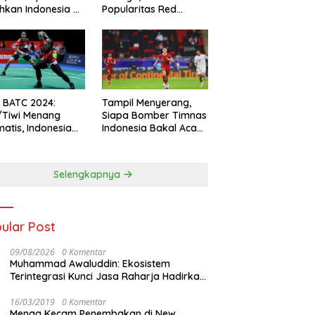
hkan Indonesia All
Popularitas Red
s
Sparks Melesat
l BATC 2024:
Tampil Menyerang,
/Tiwi Menang
Siapa Bomber Timnas
atis, Indonesia
Indonesia Bakal Acak-
ul 2-0
acak Pertahanan
Vietnam di Piala Asia
2023 Malam ini
Selengkapnya
ular Post
09/08/2026
0 Komentar
Muhammad Awaluddin: Ekosistem
Terintegrasi Kunci Jasa Raharja Hadirkan
Pelayanan Maksimal Kepada masyarakat
16/03/2019
0 Komentar
Menag Kecam Penembakan di New