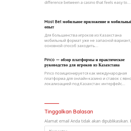
difference between a casino that feels easy to…
Most Bet мобильное приложение и мобильны
опыт
Для большинства игроков из Казахстана
мобильный формат уже не запасной вариант,
основной способ заходить…
Pinco — обзор платформы и практическое
руководство для игроков из Казахстана
Pinco позиционируется как международная
платформа для онлайн-казино и ставок с явн
локализацией под Казахстан: интерфейс…
Tinggalkan Balasan
Alamat email Anda tidak akan dipublikasikan.