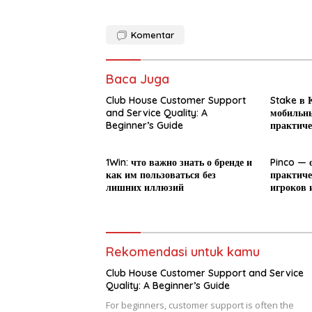
Komentar
Baca Juga
Club House Customer Support
Stake в К
and Service Quality: A
мобильны
Beginner’s Guide
практиче
новичка
1Win: что важно знать о бренде и
Pinco — 
как им пользоваться без
практиче
лишних иллюзий
игроков 
Rekomendasi untuk kamu
Club House Customer Support and Service
Quality: A Beginner’s Guide
For beginners, customer support is often the