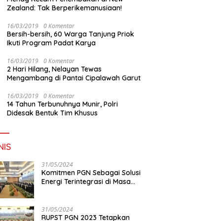
Zealand: Tak Berperikemanusiaan!
16/03/2019
0 Komentar
Bersih-bersih, 60 Warga Tanjung Priok
Ikuti Program Padat Karya
16/03/2019
0 Komentar
2 Hari Hilang, Nelayan Tewas
Mengambang di Pantai Cipalawah Garut
16/03/2019
0 Komentar
14 Tahun Terbunuhnya Munir, Polri
Didesak Bentuk Tim Khusus
NIS
31/05/2024
Komitmen PGN Sebagai Solusi
Energi Terintegrasi di Masa
Transisi Energi
31/05/2024
RUPST PGN 2023 Tetapkan