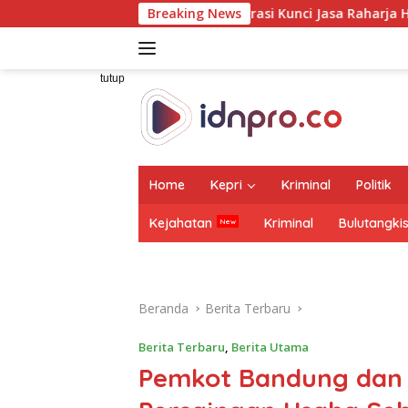
Langsung
tem Terintegrasi Kunci Jasa Raharja Hadirkan Pelayanan Mak
Breaking News
ke
konten
tutup
Home
Kepri
Kriminal
Politik
Kejahatan
Kriminal
Bulutangki
Beranda
Berita Terbaru
Berita Terbaru
,
Berita Utama
Pemkot Bandung dan 