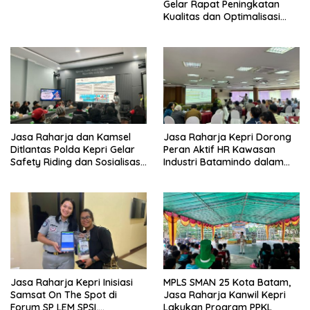
Gelar Rapat Peningkatan
Kualitas dan Optimalisasi
Tertib Lalu Lintas untuk
Pencegahan Fatalitas Laka
Lantas
Jasa Raharja dan Kamsel
Jasa Raharja Kepri Dorong
Ditlantas Polda Kepri Gelar
Peran Aktif HR Kawasan
Safety Riding dan Sosialisasi
Industri Batamindo dalam
PPGD Kepada Serikat
Pelaporan Kecelakaan Lalu
Pekerja PT. Mcdermott
Lintas
Indonesia
Jasa Raharja Kepri Inisiasi
MPLS SMAN 25 Kota Batam,
Samsat On The Spot di
Jasa Raharja Kanwil Kepri
Forum SP LEM SPSI,
Lakukan Program PPKL