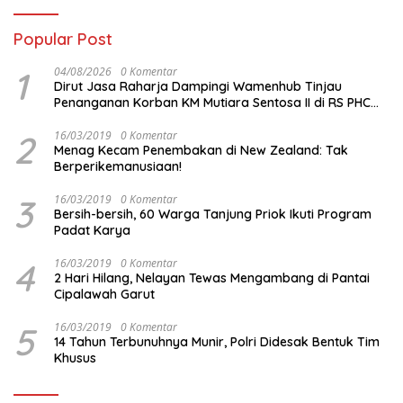
Popular Post
1
04/08/2026
0 Komentar
Dirut Jasa Raharja Dampingi Wamenhub Tinjau
Penanganan Korban KM Mutiara Sentosa II di RS PHC
Surabaya
2
16/03/2019
0 Komentar
Menag Kecam Penembakan di New Zealand: Tak
Berperikemanusiaan!
3
16/03/2019
0 Komentar
Bersih-bersih, 60 Warga Tanjung Priok Ikuti Program
Padat Karya
4
16/03/2019
0 Komentar
2 Hari Hilang, Nelayan Tewas Mengambang di Pantai
Cipalawah Garut
5
16/03/2019
0 Komentar
14 Tahun Terbunuhnya Munir, Polri Didesak Bentuk Tim
Khusus