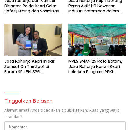
Jasa Raharja dan Kamsel
Jasa Raharja Kepri Dorong
Ditlantas Polda Kepri Gelar
Peran Aktif HR Kawasan
Safety Riding dan Sosialisasi
Industri Batamindo dalam
PPGD Kepada Serikat
Pelaporan Kecelakaan Lalu
Pekerja PT. Mcdermott
Lintas
Indonesia
Jasa Raharja Kepri Inisiasi
MPLS SMAN 25 Kota Batam,
Samsat On The Spot di
Jasa Raharja Kanwil Kepri
Forum SP LEM SPSI,
Lakukan Program PPKL
Wujudkan Layanan Pajak
Kendaraan yang Mudah dan
Cepat
Tinggalkan Balasan
Alamat email Anda tidak akan dipublikasikan.
Ruas yang wajib
ditandai
*