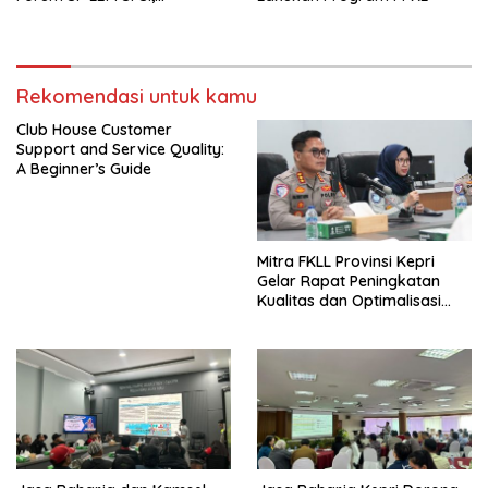
Wujudkan Layanan Pajak
Kendaraan yang Mudah dan
Cepat
Rekomendasi untuk kamu
Club House Customer
Support and Service Quality:
A Beginner’s Guide
Mitra FKLL Provinsi Kepri
Gelar Rapat Peningkatan
Kualitas dan Optimalisasi
Tertib Lalu Lintas untuk
Pencegahan Fatalitas Laka
Lantas