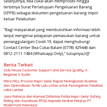
Selanjutnya, bea cukai akan memproses hingga
terbitnya Surat Persetujuan Pengeluaran Barang
(SPPB) sebagai dokumen pengeluaran barang impor
keluar Pelabuhan.
“Bagi masyarakat yang membutuhkan informasi lebih
lanjut mengenai pelayanan pemasukan barang untuk
penanggulangan Covid-19, dapat menghubungi
Contact Center Bea Cukai Batam (0778) 429446 dan
0812-2111-1484 (Whatsapp Only),” tutupnya.
(rif)
Berita Terkait
Club House Customer Support and Service Quality: A
Beginner’s Guide
Mitra FKLL Provinsi Kepri Gelar Rapat Peningkatan Kualitas
dan Optimalisasi Tertib Lalu Lintas untuk Pencegahan Fatalitas
Laka Lantas
Jasa Raharja dan Kamsel Ditlantas Polda Kepri Gelar Safety
Riding dan Sosialisasi PPGD Kepada Serikat Pekerja PT.
Mcdermott Indonesia