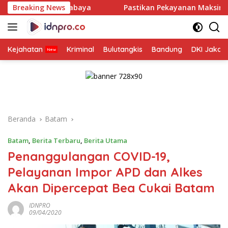
Langsung
abaya
Breaking News
Pastikan Pekayanan Maksimal, Direksi Jasa Raha
ke
konten
Kejahatan
Kriminal
Bulutangkis
Bandung
DKI Jakar
Beranda
Batam
Batam
,
Berita Terbaru
,
Berita Utama
Penanggulangan COVID-19,
Pelayanan Impor APD dan Alkes
Akan Dipercepat Bea Cukai Batam
IDNPRO
09/04/2020