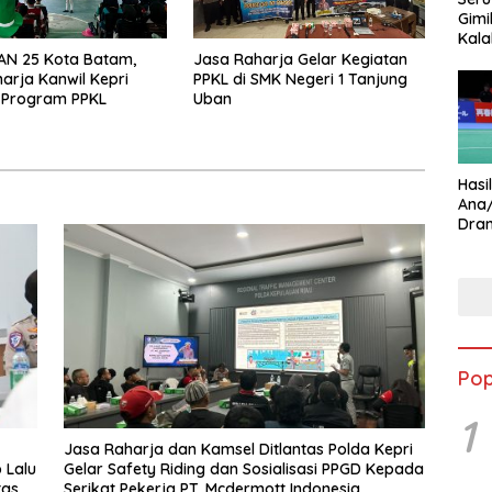
Gimi
Kala
Star
AN 25 Kota Batam,
Jasa Raharja Gelar Kegiatan
arja Kanwil Kepri
PPKL di SMK Negeri 1 Tanjung
 Program PPKL
Uban
Hasi
Ana
Dram
Ungg
Pop
1
Jasa Raharja dan Kamsel Ditlantas Polda Kepri
 Lalu
Gelar Safety Riding dan Sosialisasi PPGD Kepada
tas
Serikat Pekerja PT. Mcdermott Indonesia