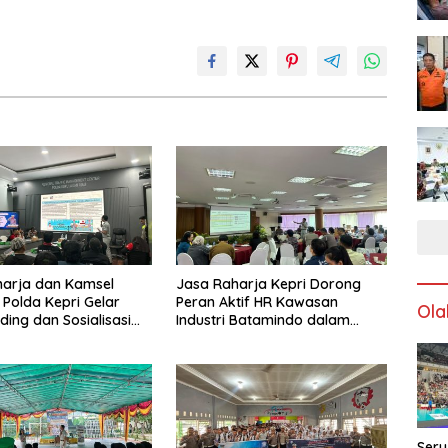
harja dan Kamsel
Jasa Raharja Kepri Dorong
 Polda Kepri Gelar
Peran Aktif HR Kawasan
Ola
ding dan Sosialisasi
Industri Batamindo dalam
ada Serikat Pekerja
Pelaporan Kecelakaan Lalu
rmott Indonesia
Lintas
Seru