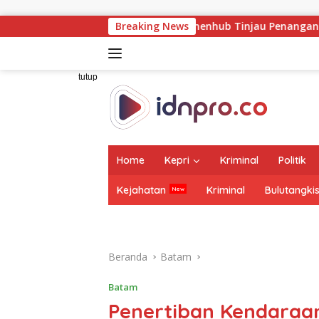
Langsung
ke
ampingi Wamenhub Tinjau Penanganan Korban KM Mutiara Sentos
Breaking News
konten
tutup
Home
Kepri
Kriminal
Politik
Kejahatan
Kriminal
Bulutangki
Beranda
Batam
Batam
Penertiban Kendaraa