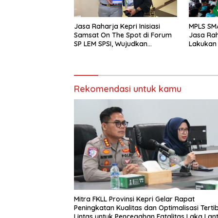
Jasa Raharja Kepri Inisiasi
MPLS SM
Samsat On The Spot di Forum
Jasa Rah
SP LEM SPSI, Wujudkan
Lakukan
Layanan Pajak Kendaraan
yang Mudah dan Cepat
Rekomendasi untuk kamu
Mitra FKLL Provinsi Kepri Gelar Rapat
Peningkatan Kualitas dan Optimalisasi Tertib
Lintas untuk Pencegahan Fatalitas Laka Lan