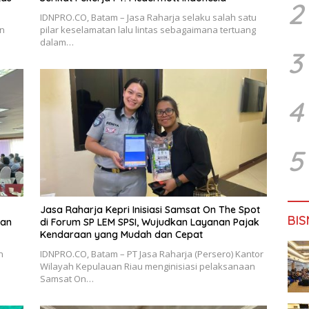
2
IDNPRO.CO, Batam – Jasa Raharja selaku salah satu
an
pilar keselamatan lalu lintas sebagaimana tertuang
dalam…
3
4
5
Jasa Raharja Kepri Inisiasi Samsat On The Spot
BIS
ran
di Forum SP LEM SPSI, Wujudkan Layanan Pajak
Kendaraan yang Mudah dan Cepat
n
IDNPRO.CO, Batam – PT Jasa Raharja (Persero) Kantor
Wilayah Kepulauan Riau menginisiasi pelaksanaan
Samsat On…