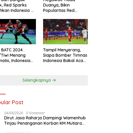
k, Red Sparks
Duanya, Bikin
hkan Indonesia All
Popularitas Red
s
Sparks Melesat
l BATC 2024:
Tampil Menyerang,
/Tiwi Menang
Siapa Bomber Timnas
atis, Indonesia
Indonesia Bakal Acak-
ul 2-0
acak Pertahanan
Vietnam di Piala Asia
2023 Malam ini
Selengkapnya
ular Post
04/08/2026
0 Komentar
Dirut Jasa Raharja Dampingi Wamenhub
Tinjau Penanganan Korban KM Mutiara
Sentosa II di RS PHC Surabaya