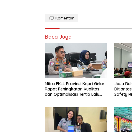
Komentar
Baca Juga
Mitra FKLL Provinsi Kepri Gelar
Jasa Ra
Rapat Peningkatan Kualitas
Ditlantas
dan Optimalisasi Tertib Lalu
Safety Ri
Lintas untuk Pencegahan
PPGD Kep
Fatalitas Laka Lantas
PT. Mcde