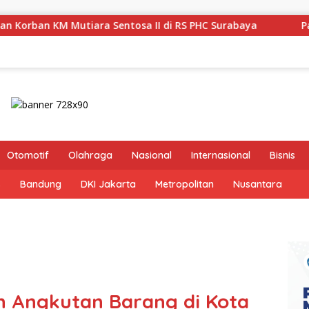
a II di RS PHC Surabaya
Pastikan Pekayanan Maksimal,
Otomotif
Olahraga
Nasional
Internasional
Bisnis
s
Bandung
DKI Jakarta
Metropolitan
Nusantara
n Angkutan Barang di Kota