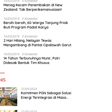
16/03/2019
0 Komentar
Menag Kecam Penembakan di New
Zealand: Tak Berperikemanusiaan!
16/03/2019
0 Komentar
Bersih-bersih, 60 Warga Tanjung Priok
Ikuti Program Padat Karya
16/03/2019
0 Komentar
2 Hari Hilang, Nelayan Tewas
Mengambang di Pantai Cipalawah Garut
16/03/2019
0 Komentar
14 Tahun Terbunuhnya Munir, Polri
Didesak Bentuk Tim Khusus
NIS
31/05/2024
Komitmen PGN Sebagai Solusi
Energi Terintegrasi di Masa
Transisi Energi
31/05/2024