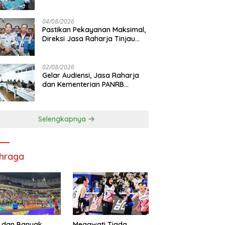
Korban KM Mutiara Sentosa II
di RS PHC Surabaya
04/08/2026
Pastikan Pekayanan Maksimal,
Direksi Jasa Raharja Tinjau
Korban Kebakaran KM Mutiara
Sentosa II
02/08/2026
Gelar Audiensi, Jasa Raharja
dan Kementerian PANRB
Perkuat Koordinasi Tingkatkan
Kepatuhan PKB dan SWDKLL
Selengkapnya
hraga
 dan Banyak
Megawati Tiada