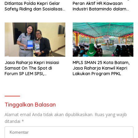
Ditlantas Polda Kepri Gelar
Peran Aktif HR Kawasan
Safety Riding dan Sosialisasi
Industri Batamindo dalam
PPGD Kepada Serikat
Pelaporan Kecelakaan Lalu
Pekerja PT. Mcdermott
Lintas
Indonesia
Jasa Raharja Kepri Inisiasi
MPLS SMAN 25 Kota Batam,
Samsat On The Spot di
Jasa Raharja Kanwil Kepri
Forum SP LEM SPSI,
Lakukan Program PPKL
Wujudkan Layanan Pajak
Kendaraan yang Mudah dan
Cepat
Tinggalkan Balasan
Alamat email Anda tidak akan dipublikasikan.
Ruas yang wajib
ditandai
*