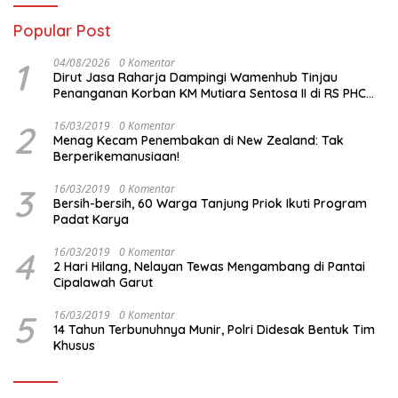
Popular Post
1
04/08/2026
0 Komentar
Dirut Jasa Raharja Dampingi Wamenhub Tinjau
Penanganan Korban KM Mutiara Sentosa II di RS PHC
Surabaya
2
16/03/2019
0 Komentar
Menag Kecam Penembakan di New Zealand: Tak
Berperikemanusiaan!
3
16/03/2019
0 Komentar
Bersih-bersih, 60 Warga Tanjung Priok Ikuti Program
Padat Karya
4
16/03/2019
0 Komentar
2 Hari Hilang, Nelayan Tewas Mengambang di Pantai
Cipalawah Garut
5
16/03/2019
0 Komentar
14 Tahun Terbunuhnya Munir, Polri Didesak Bentuk Tim
Khusus