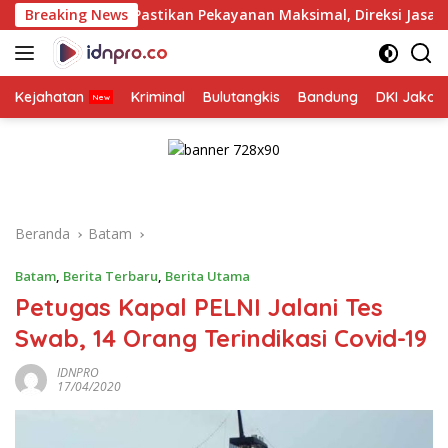
Langsung
Pastikan Pekayanan Maksimal, Direksi Jasa Raharja Tinjau 
Breaking News
ke
konten
Kejahatan
Kriminal
Bulutangkis
Bandung
DKI Jakar
Beranda
Batam
Batam
,
Berita Terbaru
,
Berita Utama
Petugas Kapal PELNI Jalani Tes
Swab, 14 Orang Terindikasi Covid-19
IDNPRO
17/04/2020