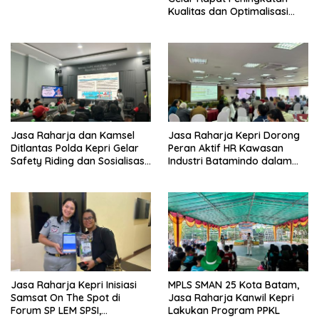
Kualitas dan Optimalisasi
Tertib Lalu Lintas untuk
Pencegahan Fatalitas Laka
Lantas
Jasa Raharja dan Kamsel
Jasa Raharja Kepri Dorong
Ditlantas Polda Kepri Gelar
Peran Aktif HR Kawasan
Safety Riding dan Sosialisasi
Industri Batamindo dalam
PPGD Kepada Serikat
Pelaporan Kecelakaan Lalu
Pekerja PT. Mcdermott
Lintas
Indonesia
Jasa Raharja Kepri Inisiasi
MPLS SMAN 25 Kota Batam,
Samsat On The Spot di
Jasa Raharja Kanwil Kepri
Forum SP LEM SPSI,
Lakukan Program PPKL