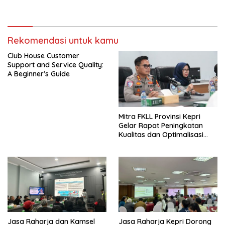
Wujudkan Layanan Pajak
Kendaraan yang Mudah dan
Cepat
Rekomendasi untuk kamu
Club House Customer
Support and Service Quality:
A Beginner’s Guide
Mitra FKLL Provinsi Kepri
Gelar Rapat Peningkatan
Kualitas dan Optimalisasi
Tertib Lalu Lintas untuk
Pencegahan Fatalitas Laka
Lantas
Jasa Raharja dan Kamsel
Jasa Raharja Kepri Dorong