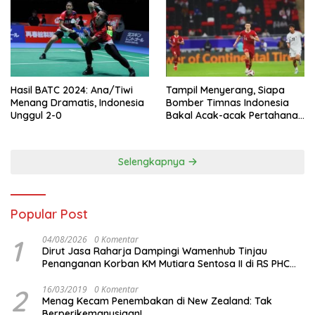
Hasil BATC 2024: Ana/Tiwi
Tampil Menyerang, Siapa
Menang Dramatis, Indonesia
Bomber Timnas Indonesia
Unggul 2-0
Bakal Acak-acak Pertahanan
Vietnam di Piala Asia 2023
Malam ini
Selengkapnya
Popular Post
1
04/08/2026
0 Komentar
Dirut Jasa Raharja Dampingi Wamenhub Tinjau
Penanganan Korban KM Mutiara Sentosa II di RS PHC
Surabaya
2
16/03/2019
0 Komentar
Menag Kecam Penembakan di New Zealand: Tak
Berperikemanusiaan!