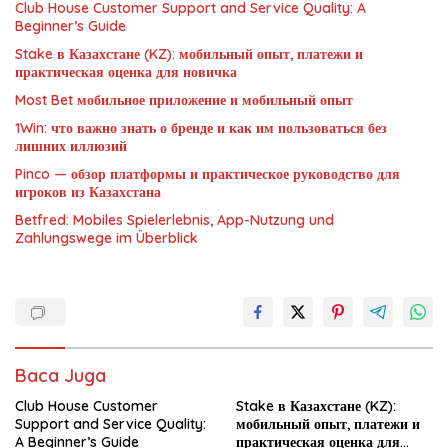
Club House Customer Support and Service Quality: A
Beginner’s Guide
Stake в Казахстане (KZ): мобильный опыт, платежи и
практическая оценка для новичка
Most Bet мобильное приложение и мобильный опыт
1Win: что важно знать о бренде и как им пользоваться без
лишних иллюзий
Pinco — обзор платформы и практическое руководство для
игроков из Казахстана
Betfred: Mobiles Spielerlebnis, App-Nutzung und
Zahlungswege im Überblick
Baca Juga
Club House Customer
Stake в Казахстане (KZ):
Support and Service Quality:
мобильный опыт, платежи и
A Beginner’s Guide
практическая оценка для