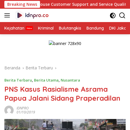
Langsung
Club House Customer Support and Service Quality: A Beginner’s
Breaking News
ke
konten
Kejahatan
Kriminal
Bulutangkis
Bandung
DKI Jakar
Beranda
Berita Terbaru
Berita Terbaru
,
Berita Utama
,
Nusantara
PNS Kasus Rasialisme Asrama
Papua Jalani Sidang Praperadilan
IDNPRO
01/10/2019