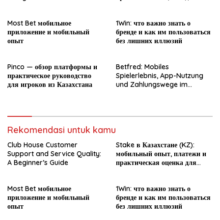
новичка
Most Bet мобильное
1Win: что важно знать о
приложение и мобильный
бренде и как им пользоваться
опыт
без лишних иллюзий
Pinco — обзор платформы и
Betfred: Mobiles
практическое руководство
Spielerlebnis, App-Nutzung
для игроков из Казахстана
und Zahlungswege im
Überblick
Rekomendasi untuk kamu
Club House Customer
Stake в Казахстане (KZ):
Support and Service Quality:
мобильный опыт, платежи и
A Beginner’s Guide
практическая оценка для
новичка
Most Bet мобильное
1Win: что важно знать о
приложение и мобильный
бренде и как им пользоваться
опыт
без лишних иллюзий