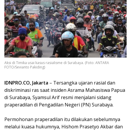
Aksi di Timika usai kasus rasialisme di Surabaya. (Foto: ANTARA
FOTO/Sevianto Pakiding)
IDNPRO.CO, Jakarta
– Tersangka ujaran rasial dan
diskriminasi ras saat insiden Asrama Mahasiswa Papua
di Surabaya, Syamsul Arif resmi menjalani sidang
praperadilan di Pengadilan Negeri (PN) Surabaya.
Permohonan praperadilan itu dilakukan sebelumnya
melalui kuasa hukumnya, Hishom Prasetyo Akbar dan