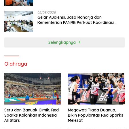
Mutiara Sentosa II
02/08/2026
Gelar Audiensi, Jasa Raharja dan
Kementerian PANRB Perkuat Koordinasi
Tingkatkan Kepatuhan PKB dan SWDKLL
Selengkapnya
Olahraga
Seru dan Banyak Gimik, Red
Megawati Tiada Duanya,
Sparks Kalahkan Indonesia
Bikin Popularitas Red Sparks
All Stars
Melesat