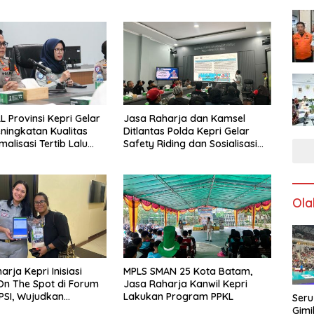
L Provinsi Kepri Gelar
Jasa Raharja dan Kamsel
ningkatan Kualitas
Ditlantas Polda Kepri Gelar
alisasi Tertib Lalu
Safety Riding dan Sosialisasi
ntuk Pencegahan
PPGD Kepada Serikat Pekerja
s Laka Lantas
PT. Mcdermott Indonesia
Ola
rja Kepri Inisiasi
MPLS SMAN 25 Kota Batam,
n The Spot di Forum
Jasa Raharja Kanwil Kepri
PSI, Wujudkan
Lakukan Program PPKL
Seru
 Pajak Kendaraan
Gimi