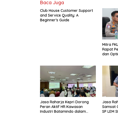
Baca Juga
Club House Customer Support
and Service Quality: A
Beginner’s Guide
Mitra FKL
Rapat Pe
dan Optim
Lintas u
Fatalita
Jasa Raharja Kepri Dorong
Jasa Raha
Peran Aktif HR Kawasan
Samsat O
Industri Batamindo dalam
SP LEM S
Pelaporan Kecelakaan Lalu
Layanan