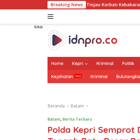
Langsung
sa Raharja Tinjau Korban Kebakaran KM Mutiara Sentosa II
Breaking News
ke
konten
tutup
Home
Kepri
Kriminal
Politik
Kejahatan
Kriminal
Bulutangki
Beranda
Batam
Batam
,
Berita Terbaru
Polda Kepri Semprot 