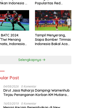
hkan Indonesia All
Popularitas Red
s
Sparks Melesat
l BATC 2024:
Tampil Menyerang,
/Tiwi Menang
Siapa Bomber Timnas
atis, Indonesia
Indonesia Bakal Acak-
ul 2-0
acak Pertahanan
Vietnam di Piala Asia
2023 Malam ini
Selengkapnya
ular Post
04/08/2026
0 Komentar
Dirut Jasa Raharja Dampingi Wamenhub
Tinjau Penanganan Korban KM Mutiara
Sentosa II di RS PHC Surabaya
16/03/2019
0 Komentar
Menag Kecam Penembakan di New