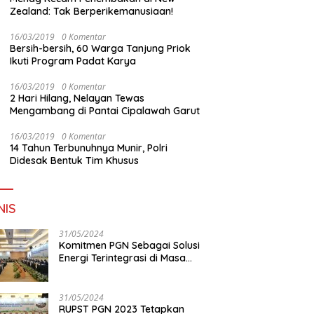
Zealand: Tak Berperikemanusiaan!
16/03/2019
0 Komentar
Bersih-bersih, 60 Warga Tanjung Priok
Ikuti Program Padat Karya
16/03/2019
0 Komentar
2 Hari Hilang, Nelayan Tewas
Mengambang di Pantai Cipalawah Garut
16/03/2019
0 Komentar
14 Tahun Terbunuhnya Munir, Polri
Didesak Bentuk Tim Khusus
NIS
31/05/2024
Komitmen PGN Sebagai Solusi
Energi Terintegrasi di Masa
Transisi Energi
31/05/2024
RUPST PGN 2023 Tetapkan