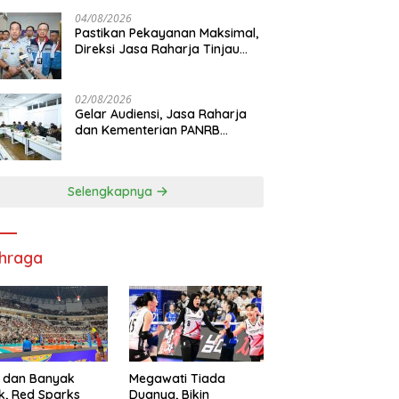
di RS PHC Surabaya
04/08/2026
Pastikan Pekayanan Maksimal,
Direksi Jasa Raharja Tinjau
Korban Kebakaran KM Mutiara
Sentosa II
02/08/2026
Gelar Audiensi, Jasa Raharja
dan Kementerian PANRB
Perkuat Koordinasi Tingkatkan
Kepatuhan PKB dan SWDKLL
Selengkapnya
hraga
 dan Banyak
Megawati Tiada
k, Red Sparks
Duanya, Bikin