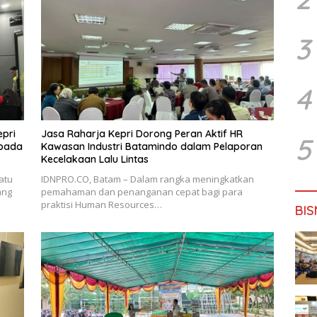
3
4
epri
Jasa Raharja Kepri Dorong Peran Aktif HR
5
epada
Kawasan Industri Batamindo dalam Pelaporan
Kecelakaan Lalu Lintas
atu
IDNPRO.CO, Batam – Dalam rangka meningkatkan
ang
pemahaman dan penanganan cepat bagi para
praktisi Human Resources…
BIS