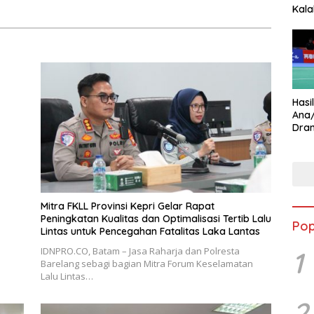
dah dan Cepat
Kala
Star
Hasi
Ana
Dram
Ungg
Mitra FKLL Provinsi Kepri Gelar Rapat
Peningkatan Kualitas dan Optimalisasi Tertib Lalu
Pop
Lintas untuk Pencegahan Fatalitas Laka Lantas
IDNPRO.CO, Batam – Jasa Raharja dan Polresta
1
Barelang sebagi bagian Mitra Forum Keselamatan
Lalu Lintas…
2