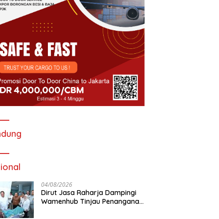
ndung
ional
04/08/2026
Dirut Jasa Raharja Dampingi
Wamenhub Tinjau Penanganan
Korban KM Mutiara Sentosa II