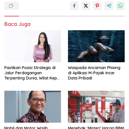
Baca Juga
Pastikan Posisi Strategis di
Waspada Ancaman Phising
Jalur Perdagangan
di Aplikasi M-Pajak Incar
Terpenting Dunia, Wilat Kepri:
Data Pribadi
Penguatan Pelabuhan Batam
Harus Jadi Agenda Nasional
Mobil dan Motor Wajib
Menebak ‘Misteri’ Harga BBM