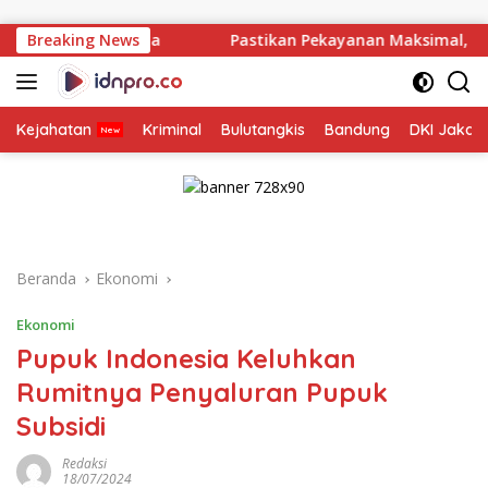
Langsung
ke
ya
Breaking News
Pastikan Pekayanan Maksimal, Direksi Jasa Raharja
konten
Kejahatan
Kriminal
Bulutangkis
Bandung
DKI Jakar
Beranda
Ekonomi
Ekonomi
Pupuk Indonesia Keluhkan
Rumitnya Penyaluran Pupuk
Subsidi
Redaksi
18/07/2024