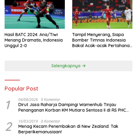
Hasil BATC 2024: Ana/Tiwi
Tampil Menyerang, Siapa
Menang Dramatis, Indonesia
Bomber Timnas Indonesia
Unggul 2-0
Bakal Acak-acak Pertahanan
Vietnam di Piala Asia 2023
Malam ini
Selengkapnya
Popular Post
1
04/08/2026
0 Komentar
Dirut Jasa Raharja Dampingi Wamenhub Tinjau
Penanganan Korban KM Mutiara Sentosa II di RS PHC
Surabaya
2
16/03/2019
0 Komentar
Menag Kecam Penembakan di New Zealand: Tak
Berperikemanusiaan!