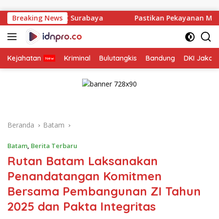
Langsung
ke
HC Surabaya
Breaking News
Pastikan Pekayanan Maksimal, Direksi Jasa
konten
Kejahatan
Kriminal
Bulutangkis
Bandung
DKI Jakar
Beranda
Batam
Batam
,
Berita Terbaru
Rutan Batam Laksanakan
Penandatangan Komitmen
Bersama Pembangunan ZI Tahun
2025 dan Pakta Integritas