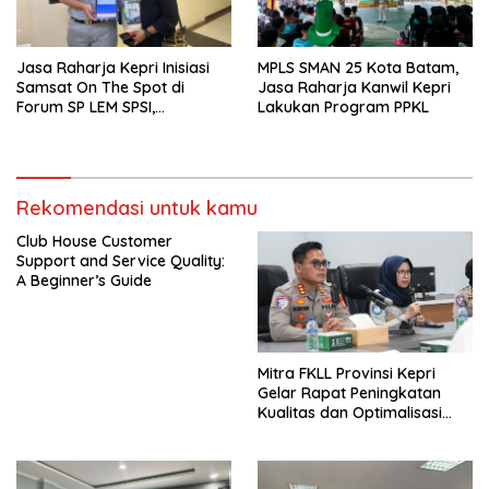
Jasa Raharja Kepri Inisiasi
MPLS SMAN 25 Kota Batam,
Samsat On The Spot di
Jasa Raharja Kanwil Kepri
Forum SP LEM SPSI,
Lakukan Program PPKL
Wujudkan Layanan Pajak
Kendaraan yang Mudah dan
Cepat
Rekomendasi untuk kamu
Club House Customer
Support and Service Quality:
A Beginner’s Guide
Mitra FKLL Provinsi Kepri
Gelar Rapat Peningkatan
Kualitas dan Optimalisasi
Tertib Lalu Lintas untuk
Pencegahan Fatalitas Laka
Lantas