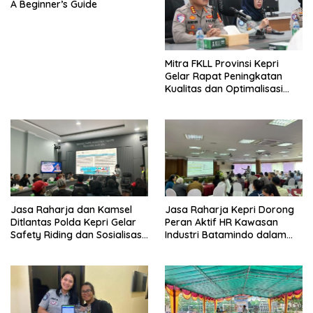
A Beginner’s Guide
Mitra FKLL Provinsi Kepri
Gelar Rapat Peningkatan
Kualitas dan Optimalisasi
Tertib Lalu Lintas untuk
Pencegahan Fatalitas Laka
Lantas
Jasa Raharja dan Kamsel
Jasa Raharja Kepri Dorong
Ditlantas Polda Kepri Gelar
Peran Aktif HR Kawasan
Safety Riding dan Sosialisasi
Industri Batamindo dalam
PPGD Kepada Serikat
Pelaporan Kecelakaan Lalu
Pekerja PT. Mcdermott
Lintas
Indonesia