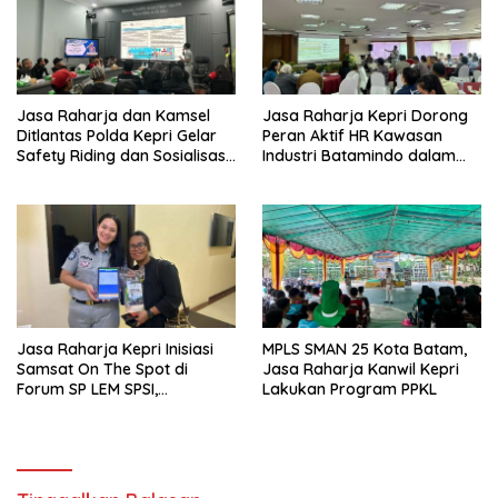
Jasa Raharja dan Kamsel
Jasa Raharja Kepri Dorong
Ditlantas Polda Kepri Gelar
Peran Aktif HR Kawasan
Safety Riding dan Sosialisasi
Industri Batamindo dalam
PPGD Kepada Serikat
Pelaporan Kecelakaan Lalu
Pekerja PT. Mcdermott
Lintas
Indonesia
Jasa Raharja Kepri Inisiasi
MPLS SMAN 25 Kota Batam,
Samsat On The Spot di
Jasa Raharja Kanwil Kepri
Forum SP LEM SPSI,
Lakukan Program PPKL
Wujudkan Layanan Pajak
Kendaraan yang Mudah dan
Cepat