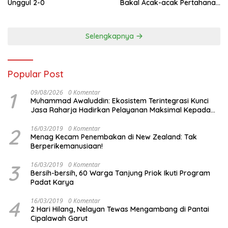
Unggul 2-0
Bakal Acak-acak Pertahanan
Vietnam di Piala Asia 2023
Malam ini
Selengkapnya
Popular Post
1
09/08/2026
0 Komentar
Muhammad Awaluddin: Ekosistem Terintegrasi Kunci
Jasa Raharja Hadirkan Pelayanan Maksimal Kepada
masyarakat
2
16/03/2019
0 Komentar
Menag Kecam Penembakan di New Zealand: Tak
Berperikemanusiaan!
3
16/03/2019
0 Komentar
Bersih-bersih, 60 Warga Tanjung Priok Ikuti Program
Padat Karya
4
16/03/2019
0 Komentar
2 Hari Hilang, Nelayan Tewas Mengambang di Pantai
Cipalawah Garut