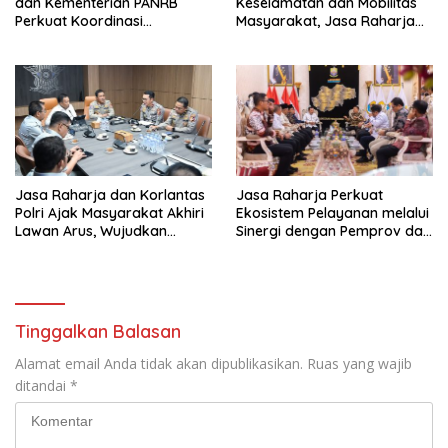
dan Kementerian PANRB
Keselamatan dan Mobilitas
Perkuat Koordinasi
Masyarakat, Jasa Raharja
Tingkatkan Kepatuhan PKB
Raih Penghargaan di Ajang
dan SWDKLL
Transportasi Indonesia
Awards 2026
Jasa Raharja dan Korlantas
Jasa Raharja Perkuat
Polri Ajak Masyarakat Akhiri
Ekosistem Pelayanan melalui
Lawan Arus, Wujudkan
Sinergi dengan Pemprov dan
Budaya Keselamatan Berlalu
Polda Jambi
Lintas
Tinggalkan Balasan
Alamat email Anda tidak akan dipublikasikan.
Ruas yang wajib
ditandai
*