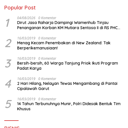
Popular Post
1
04/08/2026
0 Komentar
Dirut Jasa Raharja Dampingi Wamenhub Tinjau
Penanganan Korban KM Mutiara Sentosa II di RS PHC
Surabaya
2
16/03/2019
0 Komentar
Menag Kecam Penembakan di New Zealand: Tak
Berperikemanusiaan!
3
16/03/2019
0 Komentar
Bersih-bersih, 60 Warga Tanjung Priok Ikuti Program
Padat Karya
4
16/03/2019
0 Komentar
2 Hari Hilang, Nelayan Tewas Mengambang di Pantai
Cipalawah Garut
5
16/03/2019
0 Komentar
14 Tahun Terbunuhnya Munir, Polri Didesak Bentuk Tim
Khusus