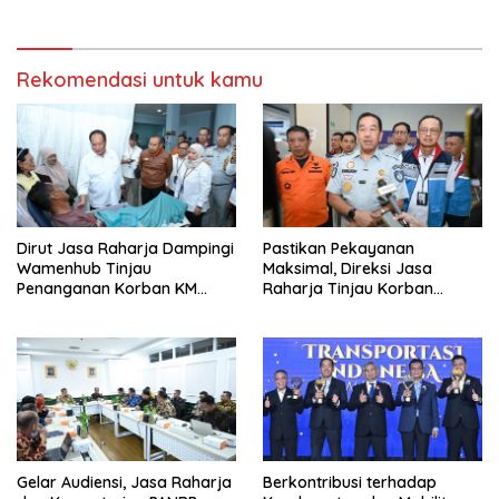
Lintas
Rekomendasi untuk kamu
Dirut Jasa Raharja Dampingi
Pastikan Pekayanan
Wamenhub Tinjau
Maksimal, Direksi Jasa
Penanganan Korban KM
Raharja Tinjau Korban
Mutiara Sentosa II di RS PHC
Kebakaran KM Mutiara
Surabaya
Sentosa II
Gelar Audiensi, Jasa Raharja
Berkontribusi terhadap