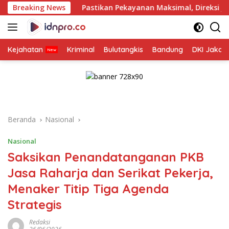
Langsung
Pastikan Pekayanan Maksimal, Direksi Jasa Raharja Tinjau Ko
Breaking News
ke
konten
Kejahatan
Kriminal
Bulutangkis
Bandung
DKI Jakar
Beranda
Nasional
Nasional
Saksikan Penandatanganan PKB
Jasa Raharja dan Serikat Pekerja,
Menaker Titip Tiga Agenda
Strategis
Redaksi