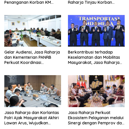
Penanganan Korban KM
Raharja Tinjau Korban
Mutiara Sentosa II di RS PHC
Kebakaran KM Mutiara
Surabaya
Sentosa II
Gelar Audiensi, Jasa Raharja
Berkontribusi terhadap
dan Kementerian PANRB
Keselamatan dan Mobilitas
Perkuat Koordinasi
Masyarakat, Jasa Raharja
Tingkatkan Kepatuhan PKB
Raih Penghargaan di Ajang
dan SWDKLL
Transportasi Indonesia
Awards 2026
Jasa Raharja dan Korlantas
Jasa Raharja Perkuat
Polri Ajak Masyarakat Akhiri
Ekosistem Pelayanan melalui
Lawan Arus, Wujudkan
Sinergi dengan Pemprov dan
Budaya Keselamatan Berlalu
Polda Jambi