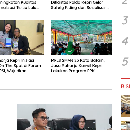
ningkatan Kualitas
Ditlantas Polda Kepri Gelar
alisasi Tertib Lalu
Safety Riding dan Sosialisasi
ntuk Pencegahan
PPGD Kepada Serikat Pekerja
3
s Laka Lantas
PT. Mcdermott Indonesia
4
5
rja Kepri Inisiasi
MPLS SMAN 25 Kota Batam,
n The Spot di Forum
Jasa Raharja Kanwil Kepri
PSI, Wujudkan
Lakukan Program PPKL
 Pajak Kendaraan
dah dan Cepat
BIS