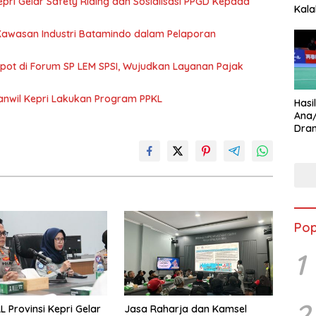
pri Gelar Safety Riding dan Sosialisasi PPGD Kepada
Kala
Star
 Kawasan Industri Batamindo dalam Pelaporan
Spot di Forum SP LEM SPSI, Wujudkan Layanan Pajak
anwil Kepri Lakukan Program PPKL
Hasi
Ana
Dram
Ungg
Pop
1
2
L Provinsi Kepri Gelar
Jasa Raharja dan Kamsel