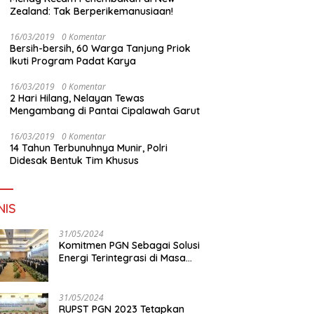
Zealand: Tak Berperikemanusiaan!
16/03/2019
0 Komentar
Bersih-bersih, 60 Warga Tanjung Priok
Ikuti Program Padat Karya
16/03/2019
0 Komentar
2 Hari Hilang, Nelayan Tewas
Mengambang di Pantai Cipalawah Garut
16/03/2019
0 Komentar
14 Tahun Terbunuhnya Munir, Polri
Didesak Bentuk Tim Khusus
NIS
31/05/2024
Komitmen PGN Sebagai Solusi
Energi Terintegrasi di Masa
Transisi Energi
31/05/2024
RUPST PGN 2023 Tetapkan