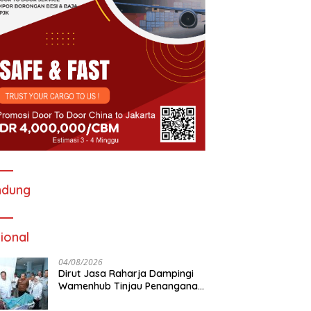
ndung
ional
04/08/2026
Dirut Jasa Raharja Dampingi
Wamenhub Tinjau Penanganan
Korban KM Mutiara Sentosa II