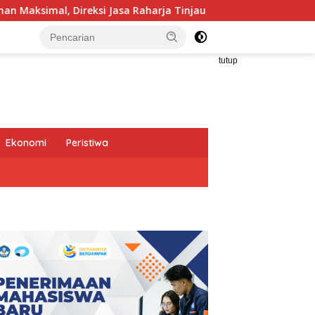
aharja Tinjau Korban Kebakaran KM Mutiara Sentosa II
tutup
Ekonomi
Peristiwa