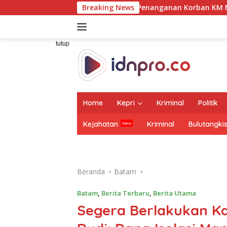
Langsung
b Tinjau Penanganan Korban KM Mutiara Sentosa II di RS PHC
Breaking News
ke
konten
tutup
Home
Kepri
Kriminal
Politik
Kejahatan
Kriminal
Bulutangki
Beranda
Batam
Batam
,
Berita Terbaru
,
Berita Utama
Segera Berlakukan Ka