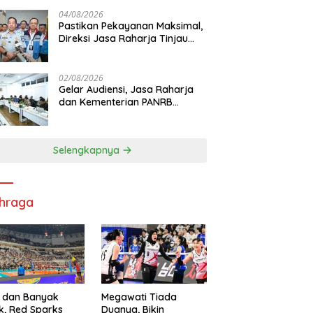
di RS PHC Surabaya
04/08/2026
Pastikan Pekayanan Maksimal,
Direksi Jasa Raharja Tinjau
Korban Kebakaran KM Mutiara
Sentosa II
02/08/2026
Gelar Audiensi, Jasa Raharja
dan Kementerian PANRB
Perkuat Koordinasi Tingkatkan
Kepatuhan PKB dan SWDKLL
Selengkapnya
hraga
 dan Banyak
Megawati Tiada
k, Red Sparks
Duanya, Bikin