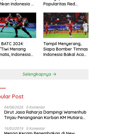
hkan Indonesia All
Popularitas Red
s
Sparks Melesat
l BATC 2024:
Tampil Menyerang,
/Tiwi Menang
Siapa Bomber Timnas
atis, Indonesia
Indonesia Bakal Acak-
ul 2-0
acak Pertahanan
Vietnam di Piala Asia
2023 Malam ini
Selengkapnya
ular Post
04/08/2026
0 Komentar
Dirut Jasa Raharja Dampingi Wamenhub
Tinjau Penanganan Korban KM Mutiara
Sentosa II di RS PHC Surabaya
16/03/2019
0 Komentar
Menag Kecam Penembakan di New