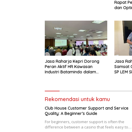
Rapat Pe
dan Optim
Lintas u
Fatalita
Jasa Raharja Kepri Dorong
Jasa Raha
Peran Aktif HR Kawasan
Samsat O
Industri Batamindo dalam
SP LEM S
Pelaporan Kecelakaan Lalu
Layanan
Lintas
yang Mu
Rekomendasi untuk kamu
Club House Customer Support and Service
Quality: A Beginner’s Guide
For beginners, customer support is often the
difference between a casino that feels easy to…