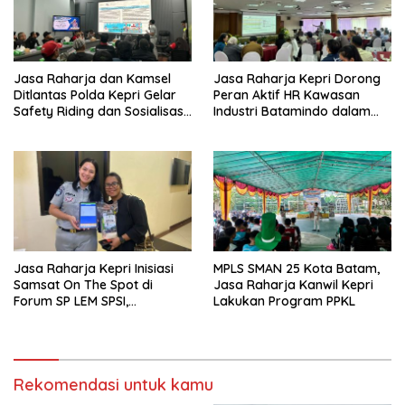
Jasa Raharja dan Kamsel
Jasa Raharja Kepri Dorong
Ditlantas Polda Kepri Gelar
Peran Aktif HR Kawasan
Safety Riding dan Sosialisasi
Industri Batamindo dalam
PPGD Kepada Serikat
Pelaporan Kecelakaan Lalu
Pekerja PT. Mcdermott
Lintas
Indonesia
Jasa Raharja Kepri Inisiasi
MPLS SMAN 25 Kota Batam,
Samsat On The Spot di
Jasa Raharja Kanwil Kepri
Forum SP LEM SPSI,
Lakukan Program PPKL
Wujudkan Layanan Pajak
Kendaraan yang Mudah dan
Cepat
Rekomendasi untuk kamu