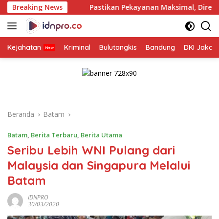
Langsung
Breaking News
Pastikan Pekayanan Maksimal, Direksi Jasa Raharja Tin
ke
konten
Kejahatan
Kriminal
Bulutangkis
Bandung
DKI Jakar
Beranda
Batam
Batam
,
Berita Terbaru
,
Berita Utama
Seribu Lebih WNI Pulang dari
Malaysia dan Singapura Melalui
Batam
IDNPRO
30/03/2020