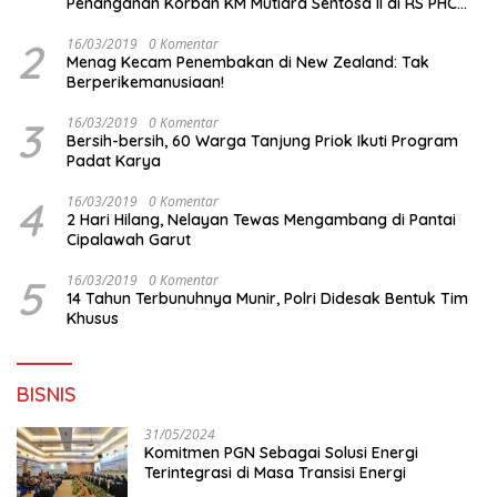
Penanganan Korban KM Mutiara Sentosa II di RS PHC
Surabaya
2
16/03/2019
0 Komentar
Menag Kecam Penembakan di New Zealand: Tak
Berperikemanusiaan!
3
16/03/2019
0 Komentar
Bersih-bersih, 60 Warga Tanjung Priok Ikuti Program
Padat Karya
4
16/03/2019
0 Komentar
2 Hari Hilang, Nelayan Tewas Mengambang di Pantai
Cipalawah Garut
5
16/03/2019
0 Komentar
14 Tahun Terbunuhnya Munir, Polri Didesak Bentuk Tim
Khusus
BISNIS
31/05/2024
Komitmen PGN Sebagai Solusi Energi
Terintegrasi di Masa Transisi Energi