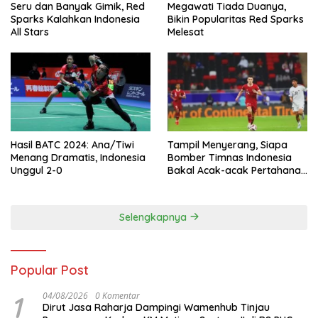
Seru dan Banyak Gimik, Red
Megawati Tiada Duanya,
Sparks Kalahkan Indonesia
Bikin Popularitas Red Sparks
All Stars
Melesat
Hasil BATC 2024: Ana/Tiwi
Tampil Menyerang, Siapa
Menang Dramatis, Indonesia
Bomber Timnas Indonesia
Unggul 2-0
Bakal Acak-acak Pertahanan
Vietnam di Piala Asia 2023
Malam ini
Selengkapnya
Popular Post
1
04/08/2026
0 Komentar
Dirut Jasa Raharja Dampingi Wamenhub Tinjau