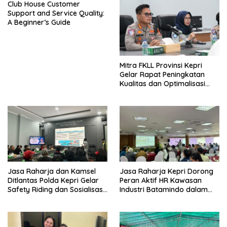
Club House Customer
Support and Service Quality:
A Beginner’s Guide
Mitra FKLL Provinsi Kepri
Gelar Rapat Peningkatan
Kualitas dan Optimalisasi
Tertib Lalu Lintas untuk
Pencegahan Fatalitas Laka
Lantas
Jasa Raharja dan Kamsel
Jasa Raharja Kepri Dorong
Ditlantas Polda Kepri Gelar
Peran Aktif HR Kawasan
Safety Riding dan Sosialisasi
Industri Batamindo dalam
PPGD Kepada Serikat
Pelaporan Kecelakaan Lalu
Pekerja PT. Mcdermott
Lintas
Indonesia