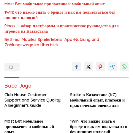
Most Bet мобильное приложение и мобильный опыт
1Win: что важно знать о бренде и как им пользоваться без
лишних иллюзий
Pinco — обзор платформы и практическое руководство для
игроков из Казахстана
Betfred: Mobiles Spielerlebnis, App-Nutzung und
Zahlungswege im Überblick
Baca Juga
Club House Customer
Stake в Казахстане (KZ):
Support and Service Quality:
мобильный опыт, платежи и
A Beginner’s Guide
практическая оценка для
новичка
Most Bet мобильное
1Win: что важно знать о
приложение и мобильный
бренде и как им пользоваться
опыт
без лишних иллюзий