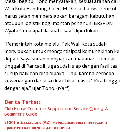
Meski begitu, Tono menyatakan, sesuai arahan dari
Wali Kota Bandung, Oded. M Danial bahwa Pemkot
harus tetap mempersiapkan beragam kebutuhan
ataupun logistik bagi mantan penghuni BRSPDN
Wyata Guna apabila suatu saat diperlukan.
“Pemerintah kota melalui Pak Wali Kota sudah
menyiapkan untuk mengantisipasi kemungkinan ke
depan. Saya sudah menyiapkan makanan. Tempat
tinggal di Rancacili juga sudah siap dengan fasilitas
cukup baik dan bisa dipakai. Tapi karena berbeda
kewenangan dan kita tidak bisa ‘masuk’. Kita tunggu
dengar aja,” ujar Tono. (r/arf)
Berita Terkait
Club House Customer Support and Service Quality: A
Beginner’s Guide
Stake в Казахстане (KZ): мобильный опыт, платежи и
практическая оценка для новичка