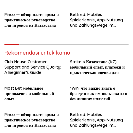
Pinco — обзор платформы и
Betfred: Mobiles
практическое руководство
Spielerlebnis, App-Nutzung
для игроков из Казахстана
und Zahlungswege im
Überblick
Rekomendasi untuk kamu
Club House Customer
Stake в Казахстане (KZ):
Support and Service Quality:
мобильный опыт, платежи и
A Beginner’s Guide
практическая оценка для
новичка
Most Bet мобильное
1Win: что важно знать о
приложение и мобильный
бренде и как им пользоваться
опыт
без лишних иллюзий
Pinco — обзор платформы и
Betfred: Mobiles
практическое руководство
Spielerlebnis, App-Nutzung
для игроков из Казахстана
und Zahlungswege im
Überblick