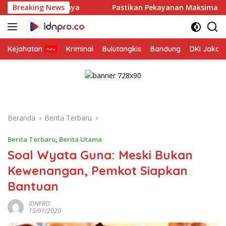
Langsung
rabaya
Breaking News
Pastikan Pekayanan Maksimal, Direksi Jasa Raha
ke
konten
Kejahatan
Kriminal
Bulutangkis
Bandung
DKI Jakar
Beranda
Berita Terbaru
Berita Terbaru
,
Berita Utama
Soal Wyata Guna: Meski Bukan
Kewenangan, Pemkot Siapkan
Bantuan
IDNPRO
15/01/2020