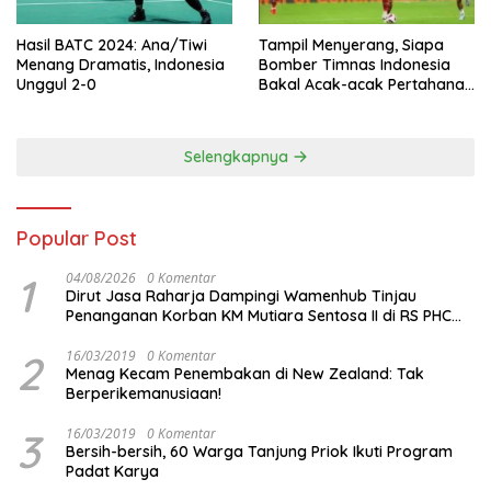
Hasil BATC 2024: Ana/Tiwi
Tampil Menyerang, Siapa
Menang Dramatis, Indonesia
Bomber Timnas Indonesia
Unggul 2-0
Bakal Acak-acak Pertahanan
Vietnam di Piala Asia 2023
Malam ini
Selengkapnya
Popular Post
1
04/08/2026
0 Komentar
Dirut Jasa Raharja Dampingi Wamenhub Tinjau
Penanganan Korban KM Mutiara Sentosa II di RS PHC
Surabaya
2
16/03/2019
0 Komentar
Menag Kecam Penembakan di New Zealand: Tak
Berperikemanusiaan!
3
16/03/2019
0 Komentar
Bersih-bersih, 60 Warga Tanjung Priok Ikuti Program
Padat Karya