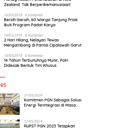
Zealand: Tak Berperikemanusiaan!
16/03/2019
0 Komentar
Bersih-bersih, 60 Warga Tanjung Priok
Ikuti Program Padat Karya
16/03/2019
0 Komentar
2 Hari Hilang, Nelayan Tewas
Mengambang di Pantai Cipalawah Garut
16/03/2019
0 Komentar
14 Tahun Terbunuhnya Munir, Polri
Didesak Bentuk Tim Khusus
NIS
31/05/2024
Komitmen PGN Sebagai Solusi
Energi Terintegrasi di Masa
Transisi Energi
31/05/2024
RUPST PGN 2023 Tetapkan