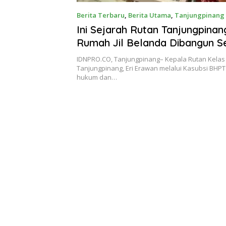
Berita Terbaru
,
Berita Utama
,
Tanjungpinang
Ini Sejarah Rutan Tanjungpina
Rumah Jil Belanda Dibangun S
Portugis
IDNPRO.CO, Tanjungpinang– Kepala Rutan Kelas 
Tanjungpinang, Eri Erawan melalui Kasubsi BHP
hukum dan…