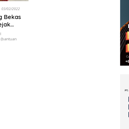
03/02/2022
ng Bekas
ejak
I
T (bantuan