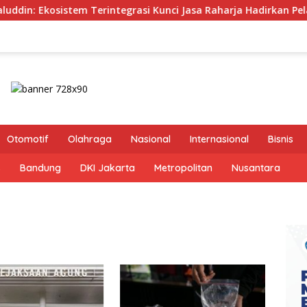
rintegrasi Kunci Jasa Raharja Hadirkan Pelayanan Maksimal 
Otomotif
Olahraga
Nasional
Internasional
Bisnis
s
Bandung
DKI Jakarta
Metropolitan
Nusantara