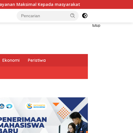
Kepada masyarakat
Dirut Jasa Raharja Dampingi Wamen
tutup
Ekonomi
Peristiwa