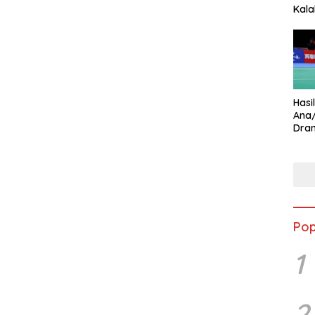
Kala
Star
Hasi
Ana
Dram
Ungg
Pop
1
2