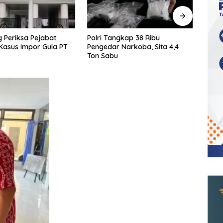
 Periksa Pejabat
Polri Tangkap 38 Ribu
KPK T
Kasus Impor Gula PT
Pengedar Narkoba, Sita 4,4
Ters
Ton Sabu
Shelt