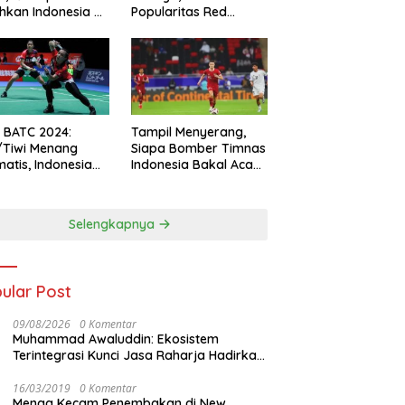
hkan Indonesia All
Popularitas Red
s
Sparks Melesat
l BATC 2024:
Tampil Menyerang,
/Tiwi Menang
Siapa Bomber Timnas
atis, Indonesia
Indonesia Bakal Acak-
ul 2-0
acak Pertahanan
Vietnam di Piala Asia
2023 Malam ini
Selengkapnya
ular Post
09/08/2026
0 Komentar
Muhammad Awaluddin: Ekosistem
Terintegrasi Kunci Jasa Raharja Hadirkan
Pelayanan Maksimal Kepada masyarakat
16/03/2019
0 Komentar
Menag Kecam Penembakan di New