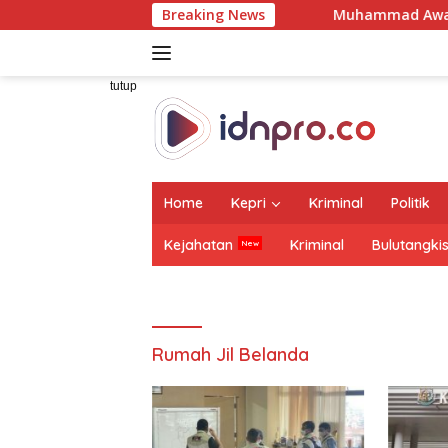
Langsung
Breaking News
Muhammad Awaluddin: Ekosistem Te
ke
konten
tutup
Home
Kepri
Kriminal
Politik
Kejahatan
Kriminal
Bulutangki
Rumah Jil Belanda