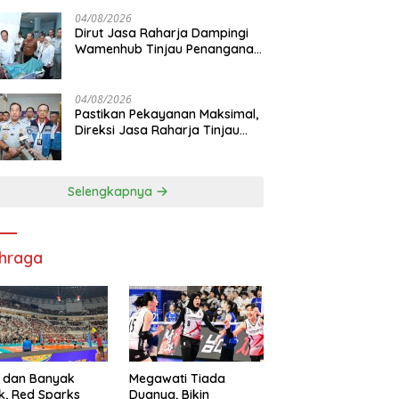
Pelayanan Maksimal Kepada
masyarakat
04/08/2026
Dirut Jasa Raharja Dampingi
Wamenhub Tinjau Penanganan
Korban KM Mutiara Sentosa II
di RS PHC Surabaya
04/08/2026
Pastikan Pekayanan Maksimal,
Direksi Jasa Raharja Tinjau
Korban Kebakaran KM Mutiara
Sentosa II
Selengkapnya
hraga
 dan Banyak
Megawati Tiada
k, Red Sparks
Duanya, Bikin