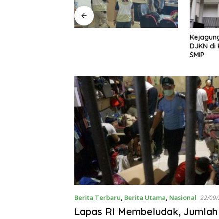
ayap Besi’, Polda
Kejagung
ama Umrah Ajak
DJKN di 
 Perangi Pencuri
SMIP
mum
Berita Terbaru
,
Berita Utama
,
Nasional
22/09
Lapas RI Membeludak, Jumlah 