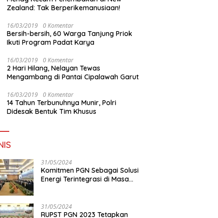
Zealand: Tak Berperikemanusiaan!
16/03/2019
0 Komentar
Bersih-bersih, 60 Warga Tanjung Priok
Ikuti Program Padat Karya
16/03/2019
0 Komentar
2 Hari Hilang, Nelayan Tewas
Mengambang di Pantai Cipalawah Garut
16/03/2019
0 Komentar
14 Tahun Terbunuhnya Munir, Polri
Didesak Bentuk Tim Khusus
NIS
31/05/2024
Komitmen PGN Sebagai Solusi
Energi Terintegrasi di Masa
Transisi Energi
31/05/2024
RUPST PGN 2023 Tetapkan