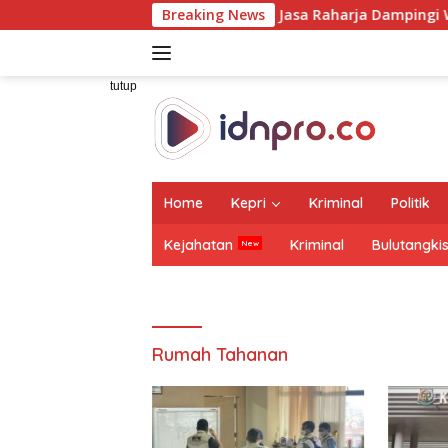
Langsung
Dirut Jasa Raharja Dampingi Wamenhub Tinjau Pen
Breaking News
ke
konten
tutup
Home
Kepri
Kriminal
Politik
Kejahatan
Kriminal
Bulutangki
Rumah Tahanan