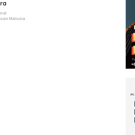
ara
eral
sasi Manusia