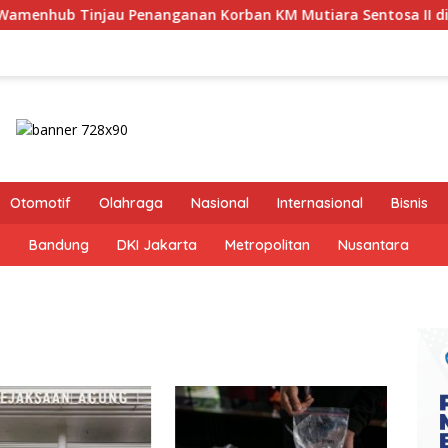
anganan Korban KM Mutiara Sentosa II di RS PHC Surabaya
Otomotif
Olahraga
Nasional
Internasional
Bisnis
s
Bandung
DKI Jakarta
Metropolitan
Nusantara