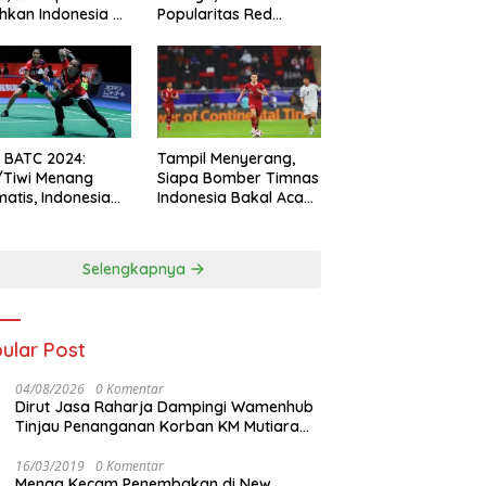
hkan Indonesia All
Popularitas Red
s
Sparks Melesat
l BATC 2024:
Tampil Menyerang,
/Tiwi Menang
Siapa Bomber Timnas
atis, Indonesia
Indonesia Bakal Acak-
ul 2-0
acak Pertahanan
Vietnam di Piala Asia
2023 Malam ini
Selengkapnya
ular Post
04/08/2026
0 Komentar
Dirut Jasa Raharja Dampingi Wamenhub
Tinjau Penanganan Korban KM Mutiara
Sentosa II di RS PHC Surabaya
16/03/2019
0 Komentar
Menag Kecam Penembakan di New