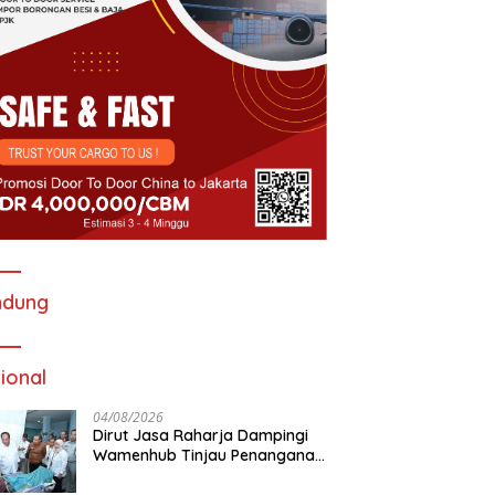
ndung
ional
04/08/2026
Dirut Jasa Raharja Dampingi
Wamenhub Tinjau Penanganan
Korban KM Mutiara Sentosa II