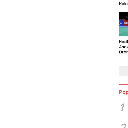
Kala
Star
Hasi
Ana
Dram
Ungg
Pop
1
2