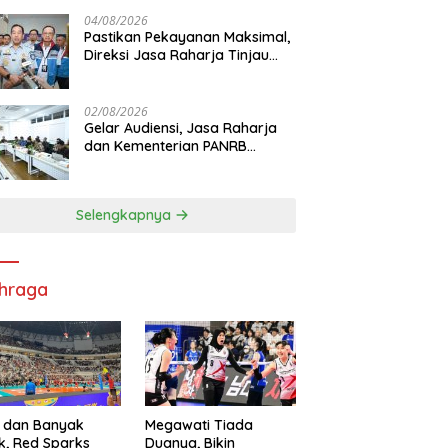
di RS PHC Surabaya
04/08/2026
Pastikan Pekayanan Maksimal,
Direksi Jasa Raharja Tinjau
Korban Kebakaran KM Mutiara
Sentosa II
02/08/2026
Gelar Audiensi, Jasa Raharja
dan Kementerian PANRB
Perkuat Koordinasi Tingkatkan
Kepatuhan PKB dan SWDKLL
Selengkapnya
hraga
 dan Banyak
Megawati Tiada
k, Red Sparks
Duanya, Bikin