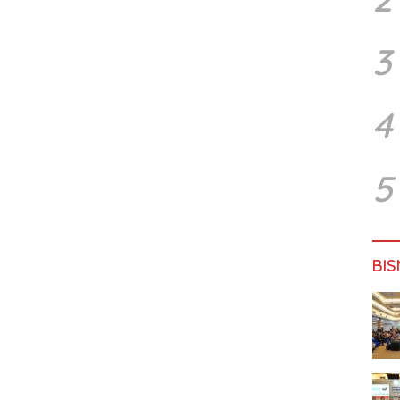
3
4
5
BIS