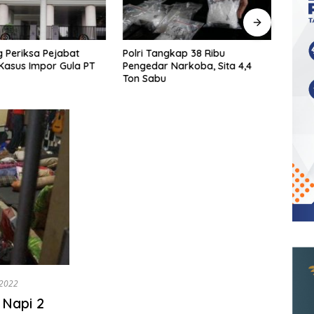
 Periksa Pejabat
Polri Tangkap 38 Ribu
KPK T
Kasus Impor Gula PT
Pengedar Narkoba, Sita 4,4
Ters
Ton Sabu
Shelt
/2022
Napi 2