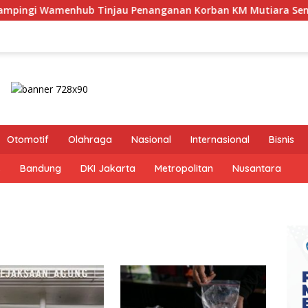
njau Penanganan Korban KM Mutiara Sentosa II di RS PHC Sur
Otomotif
Olahraga
Nasional
Internasional
Bisnis
s
Bandung
DKI Jakarta
Metropolitan
Nusantara