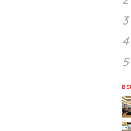
3
4
5
BIS