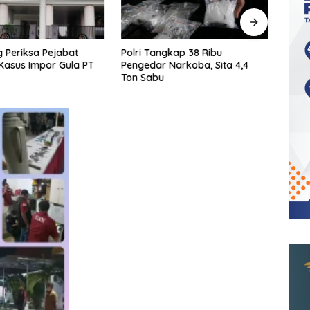
 Periksa Pejabat
Polri Tangkap 38 Ribu
KPK T
Kasus Impor Gula PT
Pengedar Narkoba, Sita 4,4
Ters
Ton Sabu
Shelt