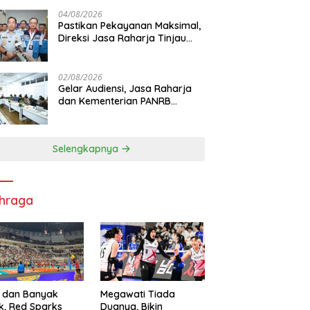
di RS PHC Surabaya
04/08/2026
Pastikan Pekayanan Maksimal,
Direksi Jasa Raharja Tinjau
Korban Kebakaran KM Mutiara
Sentosa II
02/08/2026
Gelar Audiensi, Jasa Raharja
dan Kementerian PANRB
Perkuat Koordinasi Tingkatkan
Kepatuhan PKB dan SWDKLL
Selengkapnya
hraga
 dan Banyak
Megawati Tiada
k, Red Sparks
Duanya, Bikin