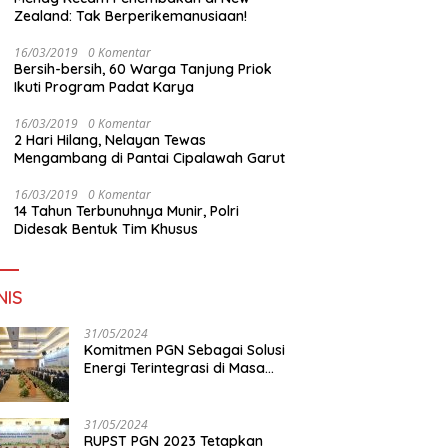
Zealand: Tak Berperikemanusiaan!
16/03/2019
0 Komentar
Bersih-bersih, 60 Warga Tanjung Priok
Ikuti Program Padat Karya
16/03/2019
0 Komentar
2 Hari Hilang, Nelayan Tewas
Mengambang di Pantai Cipalawah Garut
16/03/2019
0 Komentar
14 Tahun Terbunuhnya Munir, Polri
Didesak Bentuk Tim Khusus
NIS
31/05/2024
Komitmen PGN Sebagai Solusi
Energi Terintegrasi di Masa
Transisi Energi
31/05/2024
RUPST PGN 2023 Tetapkan