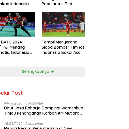
hkan Indonesia All
Popularitas Red
s
Sparks Melesat
l BATC 2024:
Tampil Menyerang,
/Tiwi Menang
Siapa Bomber Timnas
atis, Indonesia
Indonesia Bakal Acak-
ul 2-0
acak Pertahanan
Vietnam di Piala Asia
2023 Malam ini
Selengkapnya
ular Post
04/08/2026
0 Komentar
Dirut Jasa Raharja Dampingi Wamenhub
Tinjau Penanganan Korban KM Mutiara
Sentosa II di RS PHC Surabaya
16/03/2019
0 Komentar
Menag Kecam Penembakan di New