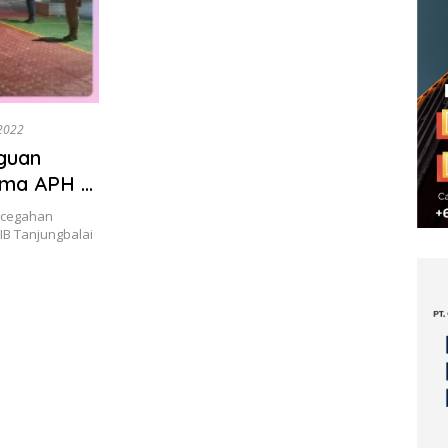
2022
guan
ama APH di
ncegahan
IB Tanjungbalai