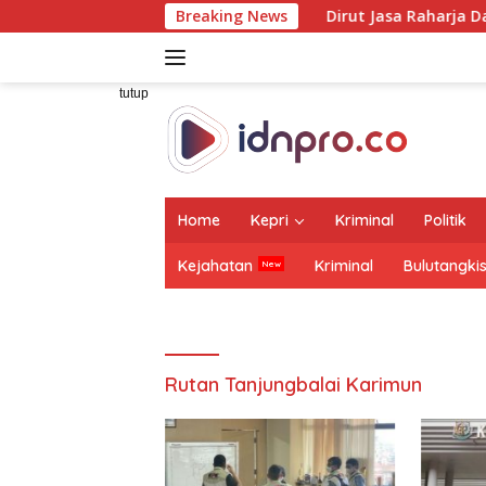
Langsung
Dirut Jasa Raharja Dampingi Wamenhub Ti
Breaking News
ke
konten
tutup
Home
Kepri
Kriminal
Politik
Kejahatan
Kriminal
Bulutangki
Rutan Tanjungbalai Karimun