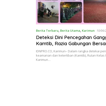
Berita Terbaru
,
Berita Utama
,
Karimun
10/06/
Deteksi Dini Pencegahan Gang
Kamtib, Razia Gabungan Bers
Rutan Tanjungbalai Karimun
IDNPRO.CO, Karimun– Dalam rangka detekai pe
keamanan dan ketertiban (Kamtib), Rutan Kelas I
Karimun…