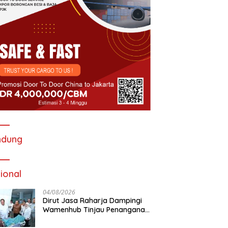
ndung
ional
04/08/2026
Dirut Jasa Raharja Dampingi
Wamenhub Tinjau Penanganan
Korban KM Mutiara Sentosa II