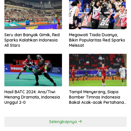
Seru dan Banyak Gimik, Red
Megawati Tiada Duanya,
Sparks Kalahkan Indonesia
Bikin Popularitas Red Sparks
All Stars
Melesat
Hasil BATC 2024: Ana/Tiwi
Tampil Menyerang, Siapa
Menang Dramatis, Indonesia
Bomber Timnas Indonesia
Unggul 2-0
Bakal Acak-acak Pertahanan
Vietnam di Piala Asia 2023
Malam ini
Selengkapnya