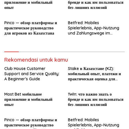
приложение и мобильный
бренде и как им пользоваться
опыт
без лишних иллюзий
Pinco — обзор платформы и
Betfred: Mobiles
практическое руководство
Spielerlebnis, App-Nutzung
для игроков из Казахстана
und Zahlungswege im
Überblick
Rekomendasi untuk kamu
Club House Customer
Stake в Казахстане (KZ):
Support and Service Quality:
мобильный опыт, платежи и
A Beginner’s Guide
практическая оценка для
новичка
Most Bet мобильное
1Win: что важно знать о
приложение и мобильный
бренде и как им пользоваться
опыт
без лишних иллюзий
Pinco — обзор платформы и
Betfred: Mobiles
практическое руководство
Spielerlebnis, App-Nutzung