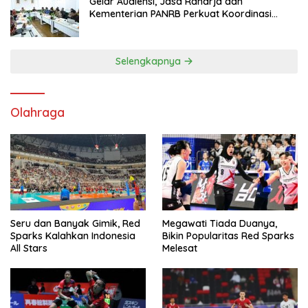
Gelar Audiensi, Jasa Raharja dan
Kementerian PANRB Perkuat Koordinasi
Tingkatkan Kepatuhan PKB dan SWDKLL
Selengkapnya
Olahraga
Seru dan Banyak Gimik, Red
Megawati Tiada Duanya,
Sparks Kalahkan Indonesia
Bikin Popularitas Red Sparks
All Stars
Melesat