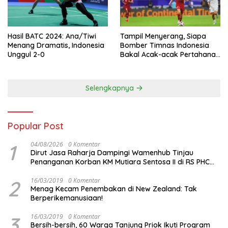
Hasil BATC 2024: Ana/Tiwi
Tampil Menyerang, Siapa
Menang Dramatis, Indonesia
Bomber Timnas Indonesia
Unggul 2-0
Bakal Acak-acak Pertahanan
Vietnam di Piala Asia 2023
Malam ini
Selengkapnya
Popular Post
1
04/08/2026
0 Komentar
Dirut Jasa Raharja Dampingi Wamenhub Tinjau
Penanganan Korban KM Mutiara Sentosa II di RS PHC
Surabaya
2
16/03/2019
0 Komentar
Menag Kecam Penembakan di New Zealand: Tak
Berperikemanusiaan!
3
16/03/2019
0 Komentar
Bersih-bersih, 60 Warga Tanjung Priok Ikuti Program