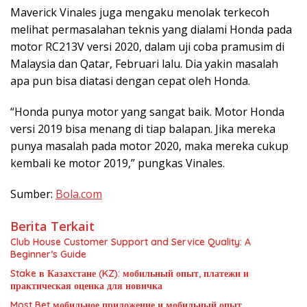
Maverick Vinales juga mengaku menolak terkecoh
melihat permasalahan teknis yang dialami Honda pada
motor RC213V versi 2020, dalam uji coba pramusim di
Malaysia dan Qatar, Februari lalu. Dia yakin masalah
apa pun bisa diatasi dengan cepat oleh Honda.
“Honda punya motor yang sangat baik. Motor Honda
versi 2019 bisa menang di tiap balapan. Jika mereka
punya masalah pada motor 2020, maka mereka cukup
kembali ke motor 2019,” pungkas Vinales.
Sumber:
Bola.com
Berita Terkait
Club House Customer Support and Service Quality: A
Beginner’s Guide
Stake в Казахстане (KZ): мобильный опыт, платежи и
практическая оценка для новичка
Most Bet мобильное приложение и мобильный опыт