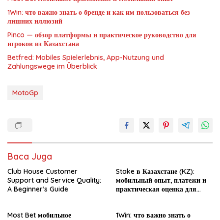
1Win: что важно знать о бренде и как им пользоваться без
лишних иллюзий
Pinco — обзор платформы и практическое руководство для
игроков из Казахстана
Betfred: Mobiles Spielerlebnis, App-Nutzung und
Zahlungswege im Überblick
MotoGp
Baca Juga
Club House Customer
Stake в Казахстане (KZ):
Support and Service Quality:
мобильный опыт, платежи и
A Beginner’s Guide
практическая оценка для
новичка
Most Bet мобильное
1Win: что важно знать о