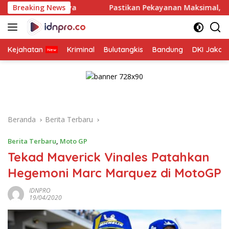
Langsung
baya
Breaking News
Pastikan Pekayanan Maksimal, Direksi Jasa Raharj
ke
konten
Kejahatan
Kriminal
Bulutangkis
Bandung
DKI Jakar
Beranda
Berita Terbaru
Berita Terbaru
,
Moto GP
Tekad Maverick Vinales Patahkan
Hegemoni Marc Marquez di MotoGP
IDNPRO
19/04/2020