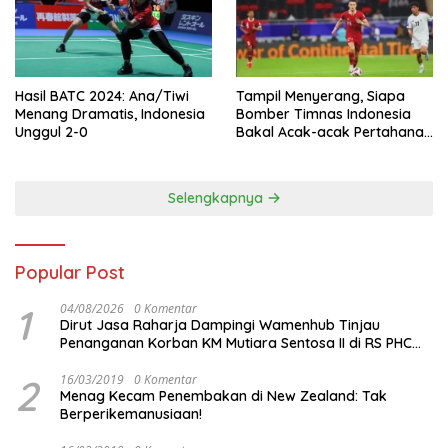
Hasil BATC 2024: Ana/Tiwi
Tampil Menyerang, Siapa
Menang Dramatis, Indonesia
Bomber Timnas Indonesia
Unggul 2-0
Bakal Acak-acak Pertahanan
Vietnam di Piala Asia 2023
Malam ini
Selengkapnya
Popular Post
1
04/08/2026
0 Komentar
Dirut Jasa Raharja Dampingi Wamenhub Tinjau
Penanganan Korban KM Mutiara Sentosa II di RS PHC
Surabaya
2
16/03/2019
0 Komentar
Menag Kecam Penembakan di New Zealand: Tak
Berperikemanusiaan!