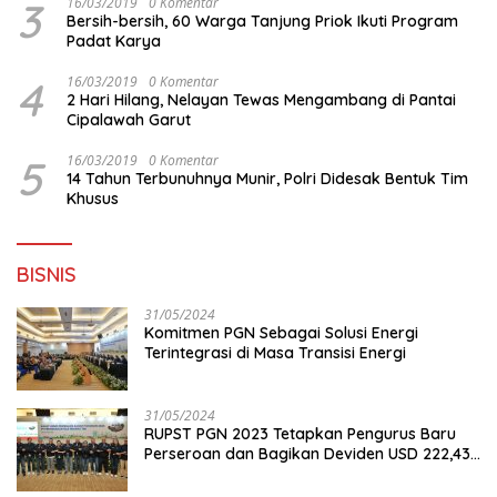
3
16/03/2019
0 Komentar
Bersih-bersih, 60 Warga Tanjung Priok Ikuti Program
Padat Karya
4
16/03/2019
0 Komentar
2 Hari Hilang, Nelayan Tewas Mengambang di Pantai
Cipalawah Garut
5
16/03/2019
0 Komentar
14 Tahun Terbunuhnya Munir, Polri Didesak Bentuk Tim
Khusus
BISNIS
31/05/2024
Komitmen PGN Sebagai Solusi Energi
Terintegrasi di Masa Transisi Energi
31/05/2024
RUPST PGN 2023 Tetapkan Pengurus Baru
Perseroan dan Bagikan Deviden USD 222,43
Juta