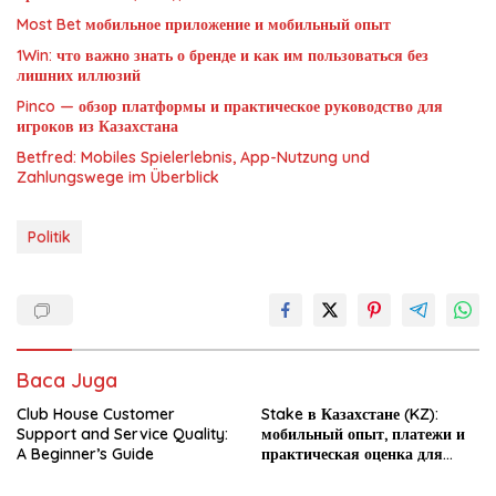
Most Bet мобильное приложение и мобильный опыт
1Win: что важно знать о бренде и как им пользоваться без
лишних иллюзий
Pinco — обзор платформы и практическое руководство для
игроков из Казахстана
Betfred: Mobiles Spielerlebnis, App-Nutzung und
Zahlungswege im Überblick
Politik
Baca Juga
Club House Customer
Stake в Казахстане (KZ):
Support and Service Quality:
мобильный опыт, платежи и
A Beginner’s Guide
практическая оценка для
новичка