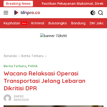
Langsung
Breaking News
Pastikan Pekayanan Maksimal, Direksi Jasa Raharja Tin
ke
konten
Kejahatan
Kriminal
Bulutangkis
Bandung
DKI Jakar
Beranda
Berita Terbaru
Berita Terbaru
,
Politik
Wacana Relaksasi Operasi
Transportasi Jelang Lebaran
Dikritisi DPR
IDNPRO
08/05/2020