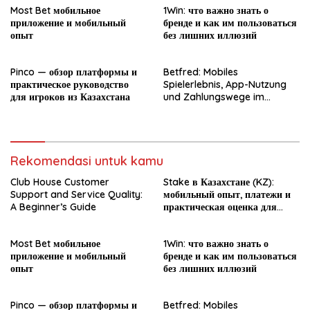
Most Bet мобильное
1Win: что важно знать о
приложение и мобильный
бренде и как им пользоваться
опыт
без лишних иллюзий
Pinco — обзор платформы и
Betfred: Mobiles
практическое руководство
Spielerlebnis, App-Nutzung
для игроков из Казахстана
und Zahlungswege im
Überblick
Rekomendasi untuk kamu
Club House Customer
Stake в Казахстане (KZ):
Support and Service Quality:
мобильный опыт, платежи и
A Beginner’s Guide
практическая оценка для
новичка
Most Bet мобильное
1Win: что важно знать о
приложение и мобильный
бренде и как им пользоваться
опыт
без лишних иллюзий
Pinco — обзор платформы и
Betfred: Mobiles