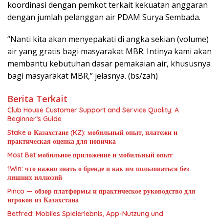
koordinasi dengan pemkot terkait kekuatan anggaran
dengan jumlah pelanggan air PDAM Surya Sembada.
“Nanti kita akan menyepakati di angka sekian (volume)
air yang gratis bagi masyarakat MBR. Intinya kami akan
membantu kebutuhan dasar pemakaian air, khususnya
bagi masyarakat MBR,” jelasnya. (bs/zah)
Berita Terkait
Club House Customer Support and Service Quality: A
Beginner’s Guide
Stake в Казахстане (KZ): мобильный опыт, платежи и
практическая оценка для новичка
Most Bet мобильное приложение и мобильный опыт
1Win: что важно знать о бренде и как им пользоваться без
лишних иллюзий
Pinco — обзор платформы и практическое руководство для
игроков из Казахстана
Betfred: Mobiles Spielerlebnis, App-Nutzung und