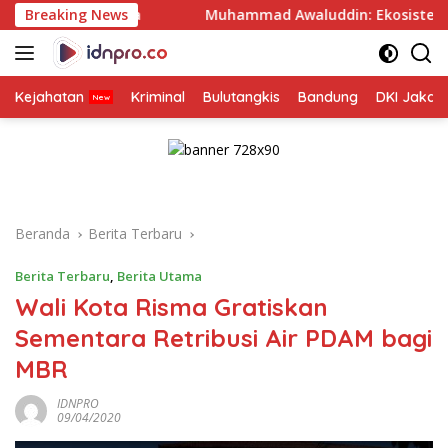
Langsung
 Mata
Breaking News
Muhammad Awaluddin: Ekosistem Terintegrasi K
ke
konten
Kejahatan
Kriminal
Bulutangkis
Bandung
DKI Jakar
Beranda
Berita Terbaru
Berita Terbaru
,
Berita Utama
Wali Kota Risma Gratiskan
Sementara Retribusi Air PDAM bagi
MBR
IDNPRO
09/04/2020