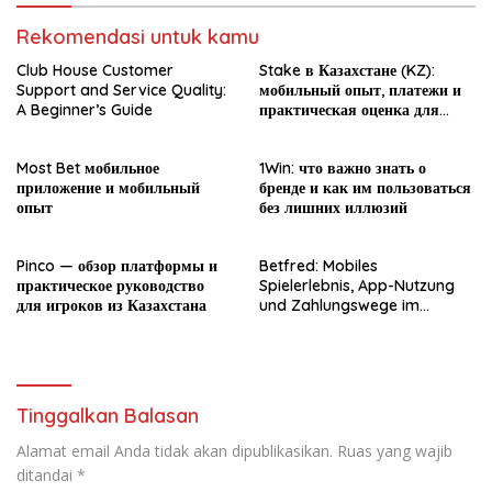
Rekomendasi untuk kamu
Club House Customer
Stake в Казахстане (KZ):
Support and Service Quality:
мобильный опыт, платежи и
A Beginner’s Guide
практическая оценка для
новичка
Most Bet мобильное
1Win: что важно знать о
приложение и мобильный
бренде и как им пользоваться
опыт
без лишних иллюзий
Pinco — обзор платформы и
Betfred: Mobiles
практическое руководство
Spielerlebnis, App-Nutzung
для игроков из Казахстана
und Zahlungswege im
Überblick
Tinggalkan Balasan
Alamat email Anda tidak akan dipublikasikan.
Ruas yang wajib
ditandai
*