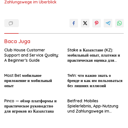
Zahlungswege im Überblick
Baca Juga
Club House Customer
Stake в Казахстане (KZ):
Support and Service Quality:
мобильный опыт, платежи и
A Beginner’s Guide
практическая оценка для
новичка
Most Bet мобильное
1Win: что важно знать о
приложение и мобильный
бренде и как им пользоваться
опыт
без лишних иллюзий
Pinco — обзор платформы и
Betfred: Mobiles
практическое руководство
Spielerlebnis, App-Nutzung
для игроков из Казахстана
und Zahlungswege im
Überblick