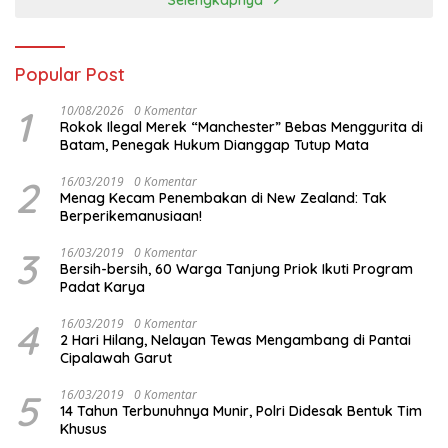
Popular Post
1
10/08/2026
0 Komentar
Rokok Ilegal Merek “Manchester” Bebas Menggurita di
Batam, Penegak Hukum Dianggap Tutup Mata
2
16/03/2019
0 Komentar
Menag Kecam Penembakan di New Zealand: Tak
Berperikemanusiaan!
3
16/03/2019
0 Komentar
Bersih-bersih, 60 Warga Tanjung Priok Ikuti Program
Padat Karya
4
16/03/2019
0 Komentar
2 Hari Hilang, Nelayan Tewas Mengambang di Pantai
Cipalawah Garut
5
16/03/2019
0 Komentar
14 Tahun Terbunuhnya Munir, Polri Didesak Bentuk Tim
Khusus