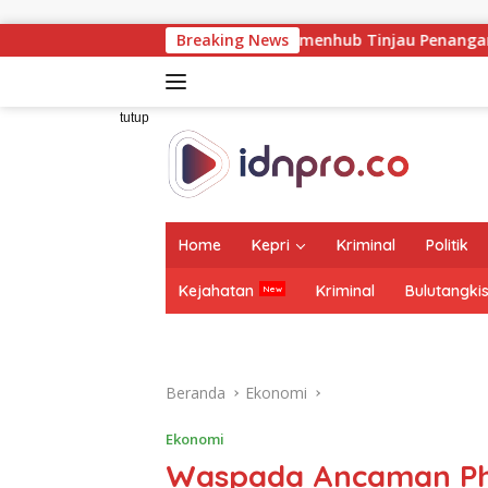
Langsung
ke
rja Dampingi Wamenhub Tinjau Penanganan Korban KM Mutiara 
Breaking News
konten
tutup
Home
Kepri
Kriminal
Politik
Kejahatan
Kriminal
Bulutangki
Beranda
Ekonomi
Ekonomi
Waspada Ancaman Phis