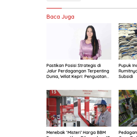
Baca Juga
Pastikan Posisi Strategis di
Pupuk In
Jalur Perdagangan Terpenting
Rumitnya
Dunia, Wilat Kepri: Penguatan
Subsidi
Pelabuhan Batam Harus Jadi
Agenda Nasional
Menebak ‘Misteri’ Harga BBM
Pedagang