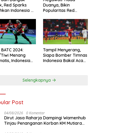
k, Red Sparks
Duanya, Bikin
hkan Indonesia All
Popularitas Red
s
Sparks Melesat
l BATC 2024:
Tampil Menyerang,
/Tiwi Menang
Siapa Bomber Timnas
atis, Indonesia
Indonesia Bakal Acak-
ul 2-0
acak Pertahanan
Vietnam di Piala Asia
2023 Malam ini
Selengkapnya
ular Post
04/08/2026
0 Komentar
Dirut Jasa Raharja Dampingi Wamenhub
Tinjau Penanganan Korban KM Mutiara
Sentosa II di RS PHC Surabaya