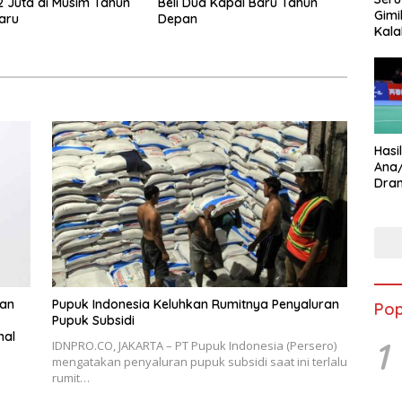
 Juta di Musim Tahun
Beli Dua Kapal Baru Tahun
Gimi
aru
Depan
Kala
Star
Hasi
Ana
Dram
Ungg
gan
Pupuk Indonesia Keluhkan Rumitnya Penyaluran
Pop
Pupuk Subsidi
nal
1
IDNPRO.CO, JAKARTA – PT Pupuk Indonesia (Persero)
mengatakan penyaluran pupuk subsidi saat ini terlalu
rumit…