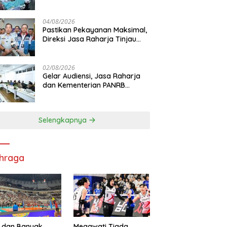
Korban KM Mutiara Sentosa II
di RS PHC Surabaya
04/08/2026
Pastikan Pekayanan Maksimal,
Direksi Jasa Raharja Tinjau
Korban Kebakaran KM Mutiara
Sentosa II
02/08/2026
Gelar Audiensi, Jasa Raharja
dan Kementerian PANRB
Perkuat Koordinasi Tingkatkan
Kepatuhan PKB dan SWDKLL
Selengkapnya
hraga
 dan Banyak
Megawati Tiada