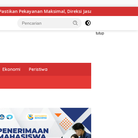
simal, Direksi Jasa Raharja Tinjau Korban Kebakaran KM Mutia
tutup
Ekonomi
Peristiwa