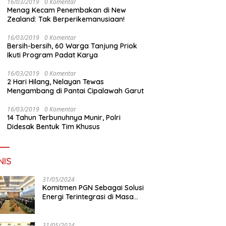
16/03/2019
0 Komentar
Menag Kecam Penembakan di New
Zealand: Tak Berperikemanusiaan!
16/03/2019
0 Komentar
Bersih-bersih, 60 Warga Tanjung Priok
Ikuti Program Padat Karya
16/03/2019
0 Komentar
2 Hari Hilang, Nelayan Tewas
Mengambang di Pantai Cipalawah Garut
16/03/2019
0 Komentar
14 Tahun Terbunuhnya Munir, Polri
Didesak Bentuk Tim Khusus
NIS
31/05/2024
Komitmen PGN Sebagai Solusi
Energi Terintegrasi di Masa
Transisi Energi
31/05/2024