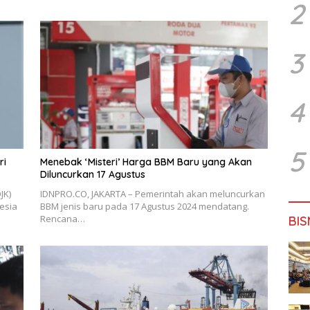
2
3
4
5
ri
Menebak ‘Misteri’ Harga BBM Baru yang Akan
Diluncurkan 17 Agustus
JK)
IDNPRO.CO, JAKARTA – Pemerintah akan meluncurkan
esia
BBM jenis baru pada 17 Agustus 2024 mendatang.
Rencana…
BIS