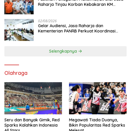
Raharja Tinjau Korban Kebakaran KM
Mutiara Sentosa II
02/08/2026
Gelar Audiensi, Jasa Raharja dan
Kementerian PANRB Perkuat Koordinasi
Tingkatkan Kepatuhan PKB dan SWDKLL
Selengkapnya
Olahraga
Seru dan Banyak Gimik, Red
Megawati Tiada Duanya,
Sparks Kalahkan Indonesia
Bikin Popularitas Red Sparks
All Stars
Melesat