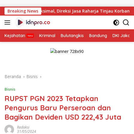
Langsung
ke
mal, Direksi Jasa Raharja Tinjau Korban Kebakaran KM Mutiara
Breaking News
konten
Kejahatan
Kriminal
Bulutangkis
Bandung
DKI Jakar
Beranda
Bisnis
Bisnis
RUPST PGN 2023 Tetapkan
Pengurus Baru Perseroan dan
Bagikan Deviden USD 222,43 Juta
Redaksi
31/05/2024