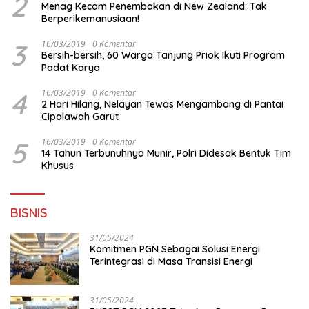
2
Menag Kecam Penembakan di New Zealand: Tak
Berperikemanusiaan!
3
16/03/2019
0 Komentar
Bersih-bersih, 60 Warga Tanjung Priok Ikuti Program
Padat Karya
4
16/03/2019
0 Komentar
2 Hari Hilang, Nelayan Tewas Mengambang di Pantai
Cipalawah Garut
5
16/03/2019
0 Komentar
14 Tahun Terbunuhnya Munir, Polri Didesak Bentuk Tim
Khusus
BISNIS
31/05/2024
Komitmen PGN Sebagai Solusi Energi
Terintegrasi di Masa Transisi Energi
31/05/2024